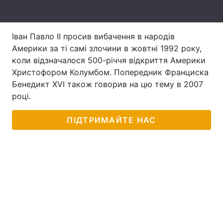
Лонгріди
Іван Павло II просив вибачення в народів
Відео з Youtube
Статті
Америки за ті самі злочини в жовтні 1992 року,
коли відзначалося 500-річчя відкриття Америки
Інтерв'ю
Думки
Христофором Колумбом. Попередник Франциска
Бенедикт XVI також говорив на цю тему в 2007
Архів
Вакансії
році.
Контакти
ПІДТРИМАЙТЕ НАС
Послуги