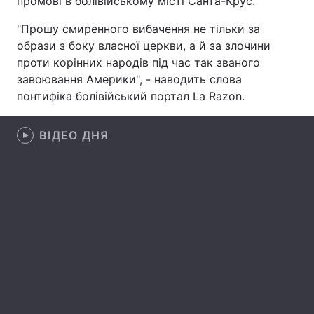
промові в болівійському місті Санта-Крус.
"Прошу смиренного вибачення не тільки за
образи з боку власної церкви, а й за злочини
Головна
Війна
проти корінних народів під час так званого
завоювання Америки", - наводить слова
Україна
Політика
понтифіка болівійський портал La Razon.
Економіка
Світ
ВІДЕО ДНЯ
Спорт
Наука
Техно і зв'язок
Лайт
Зброя
Інциденти
Здоров'я
Туризм
Цікавинки
Погода
Екологія
Регіони