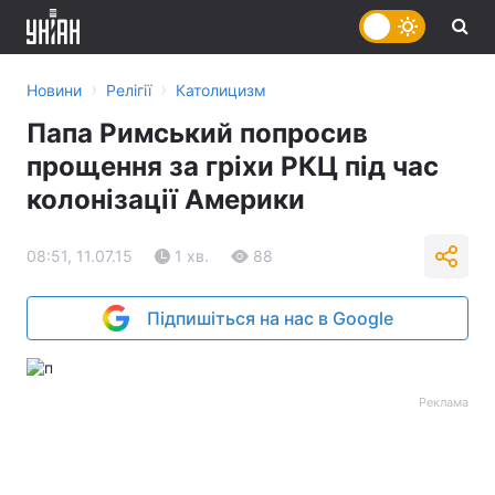
›
›
Новини
Релігії
Католицизм
Папа Римський попросив
прощення за гріхи РКЦ під час
колонізації Америки
08:51, 11.07.15
1 хв.
88
Підпишіться на нас в Google
Реклама