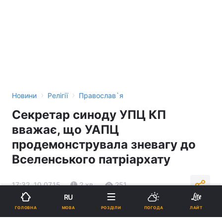
›
›
Новини
Релігії
Православ`я
Секретар синоду УПЦ КП
вважає, що УАПЦ
продемонструвала зневагу до
Вселенського патріархату
17:32, 10.07.15
2 хв.
251
RU
МОВА
ГОЛОВНА
РОЗДІЛИ
ПОГОДА
ЛАЙТ
Підпишіться на нас в Google