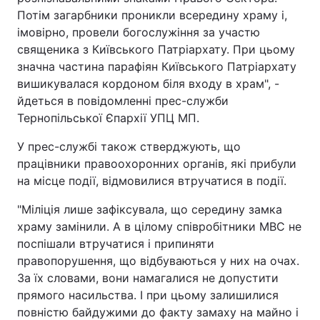
Потім загарбники проникли всередину храму і,
імовірно, провели богослужіння за участю
священика з Київського Патріархату. При цьому
значна частина парафіян Київського Патріархату
вишикувалася кордоном біля входу в храм", -
йдеться в повідомленні прес-служби
Тернопільської Єпархії УПЦ МП.
У прес-службі також стверджують, що
працівники правоохоронних органів, які прибули
на місце події, відмовилися втручатися в події.
"Міліція лише зафіксувала, що середину замка
храму замінили. А в цілому співробітники МВС не
поспішали втручатися і припиняти
правопорушення, що відбуваються у них на очах.
За їх словами, вони намагалися не допустити
прямого насильства. І при цьому залишилися
повністю байдужими до факту замаху на майно і