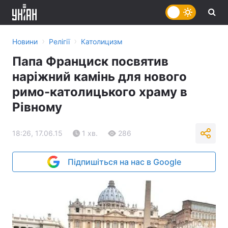
›
›
Новини
Релігії
Католицизм
Папа Франциск посвятив
наріжний камінь для нового
римо-католицького храму в
Рівному
18:26, 17.06.15
1 хв.
286
Підпишіться на нас в Google