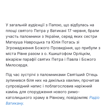
Головна
Війна
У загальній аудієнції з Папою, що відбулась на
площі святого Петра у Ватикані 17 червня, брали
Україна
Політика
участь паломники з України, серед яких сестри
Економіка
Світ
Матеуша Навроцька та Юлія Потась зі
Згромадження Божого Провидіння, що прибули з
Спорт
Наука
міста Рівне разом з о. Кшиштофом Орліцкім,
вікарієм парафії святих Петра і Павла і Божого
Техно і зв'язок
Лайт
Милосердя.
Зброя
Інциденти
Під час зустрічі з паломниками Святіший Отець
зупинився біля них на декілька хвилин, прочитав
Здоров'я
Туризм
супровідний напис і поблагословив наріжний
камінь для спорудження нового римо-
Цікавинки
Погода
католицького храму в Рівному, повідомляє
Радіо
Ватикану.
Екологія
Регіони