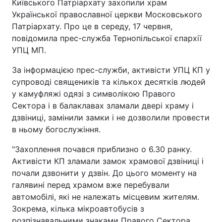
Київського Патріархату захопили храм
Української православної церкви Московського
Патріархату. Про це в середу, 17 червня,
повідомила прес-служба Тернопільської єпархії
УПЦ МП.
За інформацією прес-служби, активісти УПЦ КП у
супроводі священиків та кількох десятків людей
у ​​камуфляжі одязі з символікою Правого
Сектора і в балаклавах зламали двері храму і
дзвіниці, замінили замки і не дозволили провести
в ньому богослужіння.
"Захоплення почався приблизно о 6.30 ранку.
Активісти КП зламали замок храмової дзвіниці і
почали дзвонити у дзвін. До цього моменту на
галявині перед храмом вже перебували
автомобілі, які не належать місцевим жителям.
Зокрема, кілька мікроавтобусів з
розпізнавальними знаками Правого Сектора.