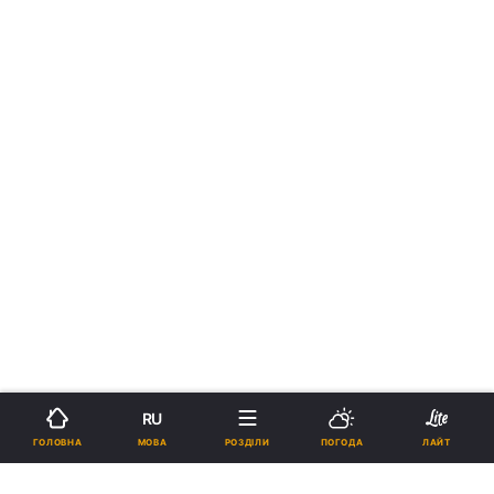
RU
МОВА
ГОЛОВНА
РОЗДІЛИ
ПОГОДА
ЛАЙТ
›
›
Новини
Релігії
Православ`я