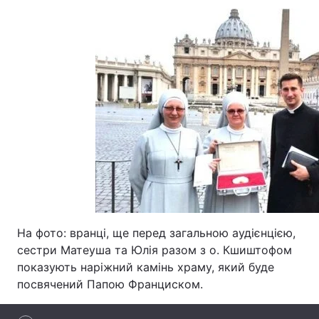
Лонгріди
Відео з Youtube
Статті
Інтерв'ю
Думки
Архів
Вакансії
Контакти
Послуги
На фото: вранці, ще перед загальною аудієнцією,
сестри Матеуша та Юлія разом з о. Кшиштофом
показують наріжний камінь храму, який буде
посвячений Папою Франциском.