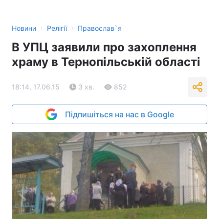
›
›
Новини
Релігії
Православ`я
В УПЦ заявили про захоплення
храму в Тернопільській області
18:14, 17.06.15
3 хв.
852
Підпишіться на нас в Google