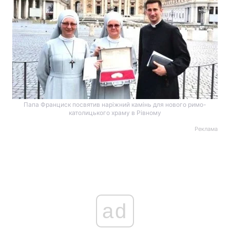
Папа Франциск посвятив наріжний камінь для нового римо-
католицького храму в Рівному
Реклама
ad