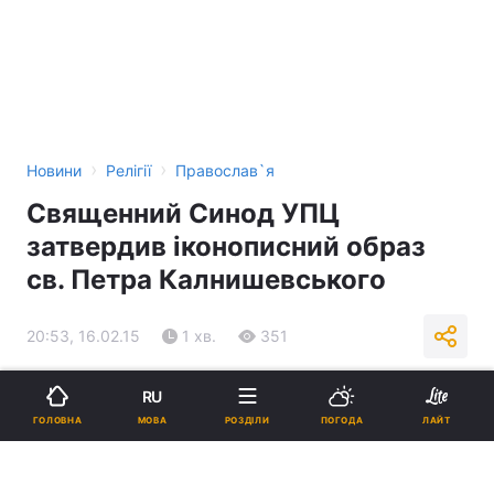
›
›
Новини
Релігії
Православ`я
Священний Синод УПЦ
затвердив іконописний образ
св. Петра Калнишевського
20:53, 16.02.15
1 хв.
351
Підпишіться на нас в Google
RU
МОВА
ГОЛОВНА
РОЗДІЛИ
ПОГОДА
ЛАЙТ