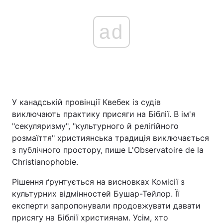
ad
У канадській провінції Квебек із судів
виключають практику присяги на Біблії. В ім'я
"секуляризму", "культурного й релігійного
розмаїття" християнська традиція виключається
з публічного простору, пише L'Observatoire de la
Christianophobie.
Рішення ґрунтується на висновках Комісії з
культурних відмінностей Бушар-Тейлор. Її
експерти запропонували продовжувати давати
присягу на Біблії християнам. Усім, хто