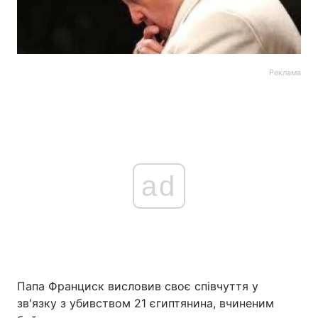
Реклама
ad
Папа Франциск висловив своє співчуття у
зв'язку з убивством 21 єгиптянина, вчиненим