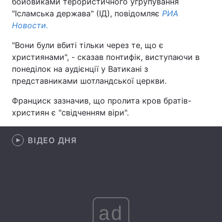
бойовиками терористичного угрупування
"Ісламська держава" (ІД), повідомляє
РИА
Новости.
Головна
Війна
"Вони були вбиті тільки через те, що є
християнами", - сказав понтифік, виступаючи в
Україна
Політика
понеділок на аудієнції у Ватикані з
представниками шотландської церкви.
Економіка
Світ
Франциск зазначив, що пролита кров братів-
Спорт
Наука
християн є "свідченням віри".
Техно і зв'язок
Лайт
ВІДЕО ДНЯ
Зброя
Інциденти
Здоров'я
Туризм
Цікавинки
Погода
ad
Екологія
Регіони