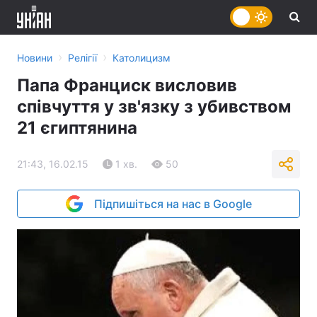
›
›
Новини
Релігії
Католицизм
Папа Франциск висловив
співчуття у зв'язку з убивством
21 єгиптянина
21:43, 16.02.15
1 хв.
50
Підпишіться на нас в Google