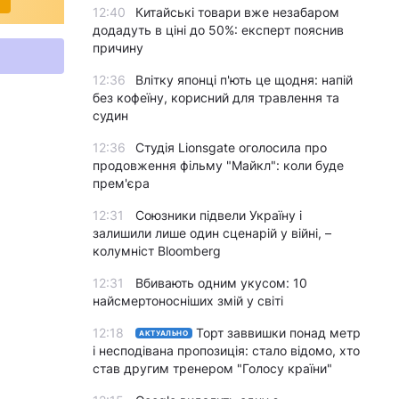
12:40
Китайські товари вже незабаром
додадуть в ціні до 50%: експерт пояснив
причину
12:36
Влітку японці п'ють це щодня: напій
без кофеїну, корисний для травлення та
судин
12:36
Студія Lionsgate оголосила про
продовження фільму "Майкл": коли буде
прем'єра
12:31
Союзники підвели Україну і
залишили лише один сценарій у війні, –
колумніст Bloomberg
12:31
Вбивають одним укусом: 10
найсмертоносніших змій у світі
12:18
Торт заввишки понад метр
АКТУАЛЬНО
і несподівана пропозиція: стало відомо, хто
став другим тренером "Голосу країни"