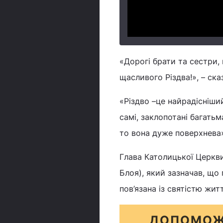
«Дорогі брати та сестри,
щасливого Різдва!», – ск
«Різдво –це найрадісніши
самі, заклопотані багатьм
то вона дуже поверхнева»
Глава Католицької Церкв
Блоя), який зазначав, що 
пов’язана із святістю жит
ДОПОМОЖ