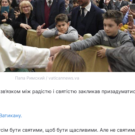
Папа Римский / vaticannews.va
д зв’язком між радістю і святістю закликав призадумати
Ватикану.
сім бути святими, щоб бути щасливими. Але не святим