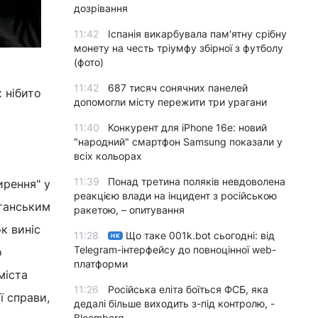
дозрівання
11:42
Іспанія викарбувала пам'ятну срібну
монету на честь тріумфу збірної з футболу
(фото)
11:42
687 тисяч сонячних панелей
 нібито
допомогли місту пережити три урагани
11:40
Конкурент для iPhone 16e: новий
"народний" смартфон Samsung показали у
всіх кольорах
11:39
Понад третина поляків невдоволена
ирення" у
реакцією влади на інцидент з російською
станським
ракетою, – опитування
к виніс
11:28
Що таке 001k.bot сьогодні: від
НК
Telegram-інтерфейсу до повноцінної web-
о
платформи
міста
11:26
Російська еліта боїться ФСБ, яка
ї справи,
дедалі більше виходить з-під контролю, -
Bloomberg