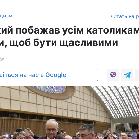
ицизм
читать на 
ий побажав усім католика
и, щоб бути щасливими
95
іться на нас в Google