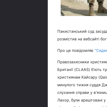
Пакистанський суд засуди
розмістив на вебсайті бо
Про це повідомляє
"Седм
Правозахисники християн
Британії (CLAAS) б'ють т
християнам Кайсару (Qai
минулого тижня суддя Джа
слухання справи у в'язни
Лахор, були арештовані у