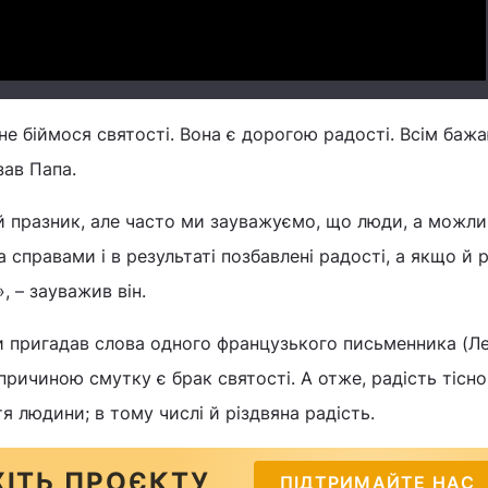
 не біймося святості. Вона є дорогою радості. Всім баж
азав Папа.
й празник, але часто ми зауважуємо, що люди, а можли
а справами і в результаті позбавлені радості, а якщо й р
, – зауважив він.
и пригадав слова одного французького письменника (Л
причиною смутку є брак святості. А отже, радість тісно
тя людини; в тому числі й різдвяна радість.
ІТЬ ПРОЄКТУ
ПІДТРИМАЙТЕ НАС