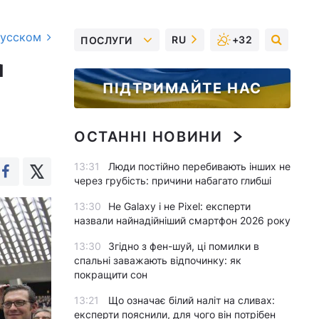
русском
RU
+32
ПОСЛУГИ
м
ПІДТРИМАЙТЕ НАС
ОСТАННІ НОВИНИ
13:31
Люди постійно перебивають інших не
через грубість: причини набагато глибші
13:30
Не Galaxy і не Pixel: експерти
назвали найнадійніший смартфон 2026 року
13:30
Згідно з фен-шуй, ці помилки в
спальні заважають відпочинку: як
покращити сон
13:21
Що означає білий наліт на сливах:
експерти пояснили, для чого він потрібен