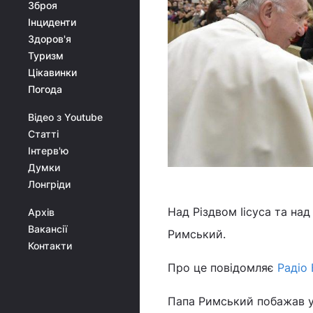
Зброя
Інциденти
Здоров'я
Туризм
Цікавинки
Погода
Відео з Youtube
Статті
Інтерв'ю
Думки
Лонгріди
Над Різдвом Іісуса та на
Архів
Вакансії
Римський.
Контакти
Про це повідомляє
Радіо 
Папа Римський побажав у