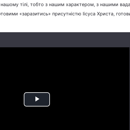
 нашому тілі, тобто з нашим характером, з нашими вада
отовими «заразитись» присутністю Іісуса Христа, гото
Play
Video