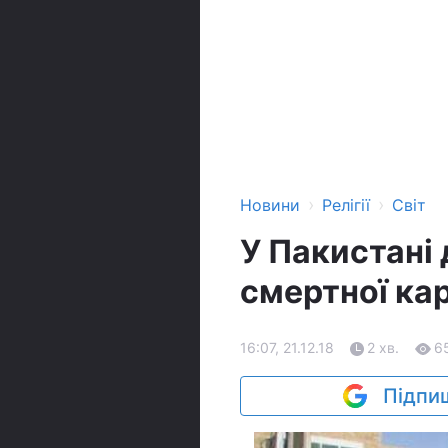
›
›
Новини
Релігії
Світ
У Пакистані
смертної ка
16:07, 21.12.18
2 хв.
6
Підпиш