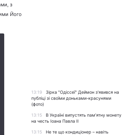
ми, з
вими Його
13:19
Зірка "Одіссеї" Деймон з'явився на
публіці зі своїми доньками-красунями
(фото)
13:15
В Україні випустять пам’ятну монету
на честь Іоана Павла II
13:15
Не те що кондиціонер – навіть