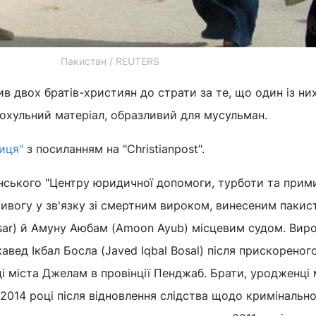
Пакистан / REUTERS
в двох братів-християн до страти за те, що один із них
гохульний матеріал, образливий для мусульман.
иця"
з посиланням на "Сhristianpost".
ського "Центру юридичної допомоги, турботи та прим
ривогу у зв'язку зі смертним вироком, винесеним паки
sar) й Амуну Аюбам (Amoon Ayub) місцевим судом. Виро
вед Ікбал Босла (Javed Iqbal Bosal) після прискореног
ці міста Джелам в провінції Пенджаб. Брати, уродженці 
 2014 році після відновлення слідства щодо кримінально