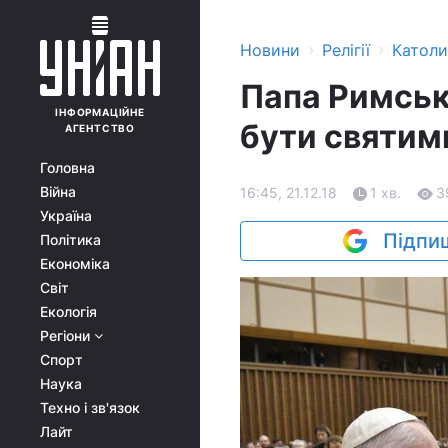
›
›
Новини
Релігії
Катол
Папа Римськ
ІНФОРМАЦІЙНЕ
бути святим
АГЕНТСТВО
Головна
Війна
16:45, 21.12.18
1 хв.
3
Україна
Підпиш
Політика
Економіка
Світ
Екологія
Регіони
Спорт
Наука
Техно і зв'язок
Лайт