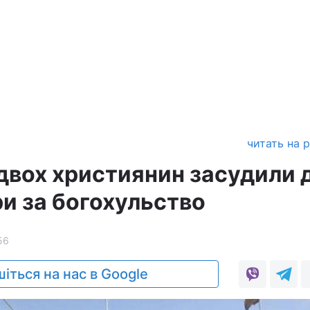
читать на 
 двох християнин засудили 
ри за богохульство
56
іться на нас в Google