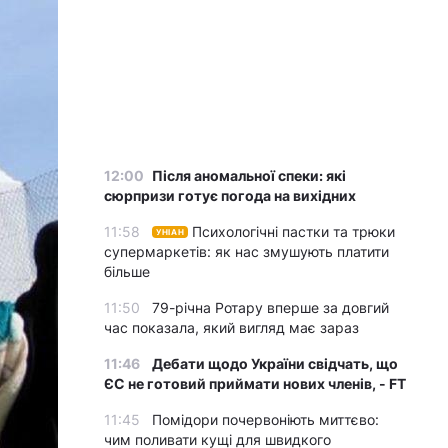
12:00
Після аномальної спеки: які
сюрпризи готує погода на вихідних
11:58
Психологічні пастки та трюки
УНІАН
супермаркетів: як нас змушують платити
більше
11:50
79-річна Ротару вперше за довгий
час показала, який вигляд має зараз
11:46
Дебати щодо України свідчать, що
ЄС не готовий приймати нових членів, - FT
11:45
Помідори почервоніють миттєво:
чим поливати кущі для швидкого