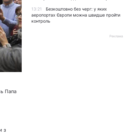
13:21
Безкоштовно без черг: у яких
аеропортах Європи можна швидше пройти
контроль
Реклама
сь Папа
и з