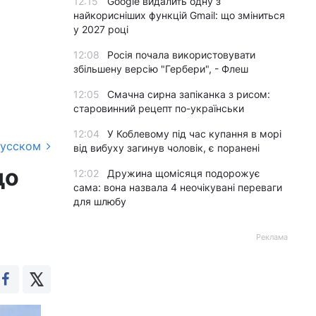
12:15
Google видалить одну з
найкорисніших функцій Gmail: що зміниться
у 2027 році
12:08
Росія почала використовувати
збільшену версію "Гербери", - Флеш
12:05
Смачна сирна запіканка з рисом:
старовинний рецепт по-українськи
12:04
У Коблевому під час купання в морі
русском
від вибуху загинув чоловік, є поранені
до
12:02
Дружина щомісяця подорожує
сама: вона назвала 4 неочікувані переваги
для шлюбу
Реклама