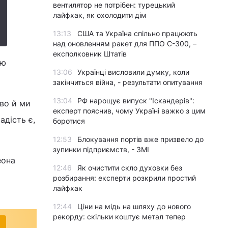
вентилятор не потрібен: турецький
лайфхак, як охолодити дім
13:13
США та Україна спільно працюють
над оновленням ракет для ППО С-300, –
експолковник Штатів
аю
13:06
Українці висловили думку, коли
закінчиться війна, - результати опитування
13:04
РФ нарощує випуск "Іскандерів":
во й ми
експерт пояснив, чому Україні важко з цим
адість є,
боротися
12:53
Блокування портів вже призвело до
зупинки підприємств, - ЗМІ
еона
12:46
Як очистити скло духовки без
розбирання: експерти розкрили простий
лайфхак
12:44
Ціни на мідь на шляху до нового
рекорду: скільки коштує метал тепер