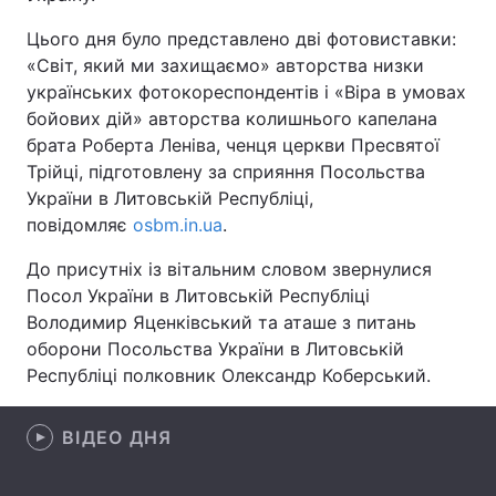
Цього дня було представлено дві фотовиставки:
«Світ, який ми захищаємо» авторства низки
українських фотокореспондентів і «Віра в умовах
Головна
Війна
бойових дій» авторства колишнього капелана
брата Роберта Леніва, ченця церкви Пресвятої
Україна
Політика
Трійці, підготовлену за сприяння Посольства
Економіка
Світ
України в Литовській Республіці,
повідомляє
osbm.in.ua
.
Спорт
Наука
До присутніх із вітальним словом звернулися
Техно і зв'язок
Лайт
Посол України в Литовській Республіці
Володимир Яценківський та аташе з питань
Зброя
Інциденти
оборони Посольства України в Литовській
Республіці полковник Олександр Коберський.
Здоров'я
Туризм
Цікавинки
ВІДЕО ДНЯ
Погода
Екологія
Регіони