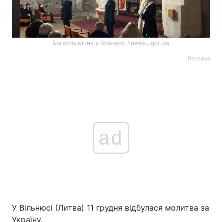
Богослужіння у Вільнюсі / news.ugcc.ua
Реклама
ad
У Вільнюсі (Литва) 11 грудня відбулася молитва за
Україну.