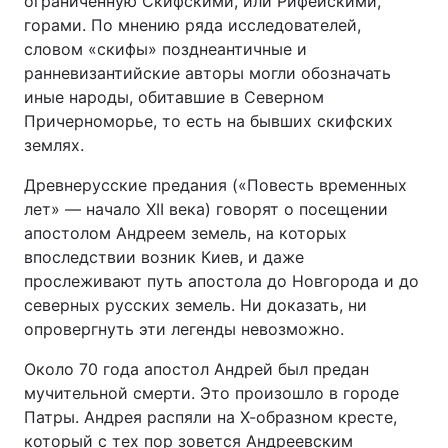
ограниченную Скифскими, или Рифейскими,
горами. По мнению ряда исследователей,
словом «скифы» позднеантичные и
ранневизантийские авторы могли обозначать
иные народы, обитавшие в Северном
Причерноморье, то есть на бывших скифских
землях.
Древнерусские предания («Повесть временных
лет» — начало XII века) говорят о посещении
апостолом Андреем земель, на которых
впоследствии возник Киев, и даже
прослеживают путь апостола до Новгорода и до
северных русских земель. Ни доказать, ни
опровергнуть эти легенды невозможно.
Около 70 года апостол Андрей был предан
мучительной смерти. Это произошло в городе
Патры. Андрея распяли на Х-образном кресте,
который с тех пор зовется Андреевским