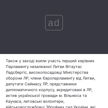
Лонгріди
ad
Відео з Youtube
Статті
Інтерв'ю
Думки
Архів
Вакансії
Контакти
Також у заході взяли участь перший керівник
Послуги
Парламенту незалежної Литви Вітаутас
Ладсбергіс, високопосадовці Міністерства
оборони ЛР, члени Європарламенту від Литви,
депутати Сеймасу ЛР, представники
дипломатичного корпусу, акредитовані в ЛР,
актив української громади м. Вільнюса та
Каунаса, литовські волонтери,
військовослужбовці Збройних сил України, які