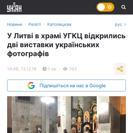
›
›
Новини
Релігії
Католицизм
рус
У Литві в храмі УГКЦ відкрились
дві виставки українських
фотографів
14:48, 13.12.18
1 хв.
393
Підпишіться на нас в Google