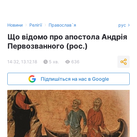
›
›
Новини
Релігії
Православ`я
рус
Що відомо про апостола Андрія
Первозванного (рос.)
14:32, 13.12.18
5 хв.
636
Підпишіться на нас в Google