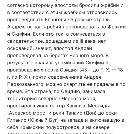
согласно которому апостолы бросили жребий и
в соответствии с этим жребием отправились
проповедовать Евангелие в разные страны.
Андрею выпал жребий проповедовать во Фракии
и Скифии. Если это так, а сомневаться в
свидетельстве, дошедшем из III века, нет
оснований, значит, апостол Андрей
проповедовал на берегах Черного моря. В
результате анализа упоминаний Скифии в
произведениях поэта Овидия (43 г. до Р. Х. — 18
г. по Р. Х.), почти современника Андрея
Первозванного, можно очертить ее пределы в то
время. Эта страна, по Овидию, занимала
территорию севернее Черного моря,
простиравшуюся от гор Кавказа, Меотиды
(Азовское море) и реки Танаис (Дон) до реки
Гипанис (Южный Буг) на западе и включавшую в
себя Крымский полуостровов, а на севере