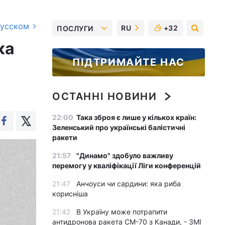
русском
RU
+32
ПОСЛУГИ
ка
ПІДТРИМАЙТЕ НАС
ОСТАННІ НОВИНИ
22:00
Така зброя є лише у кількох країн:
Зеленський про українські балістичні
ракети
21:57
"Динамо" здобуло важливу
перемогу у кваліфікації Ліги конференцій
21:47
Анчоуси чи сардини: яка риба
корисніша
21:42
В Україну може потрапити
антидронова ракета CM-70 з Канади, - ЗМІ