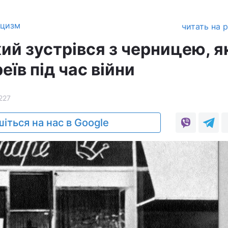
ицизм
читать на 
ий зустрівся з черницею, я
еїв під час війни
227
іться на нас в Google