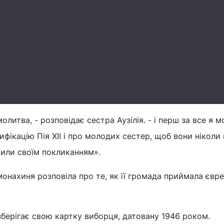
молитва, - розповідає сестра Аузілія. - і перш за все я 
фікацію Пія XII і про молодих сестер, щоб вони ніколи 
жили своїм покликанням».
монахиня розповіла про те, як її громада приймала євре
зберігає свою картку виборця, датовану 1946 роком.