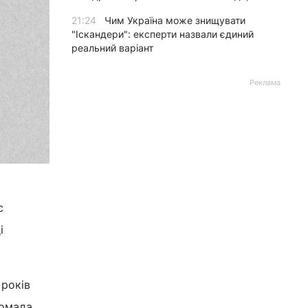
21:24
Чим Україна може знищувати
"Іскандери": експерти назвали єдиний
реальний варіант
Реклама
с
і
 років
ромада