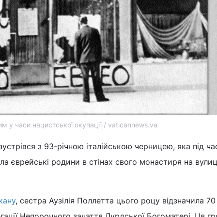
им у часи нацистської окупації / vaticannews.va
зустрівся з 93-річною італійською черницею, яка під ча
ла єврейські родини в стінах свого монастиря на вулиц
кану
, сестра Аузілія Поллетта цього роцу відзначила 70
гації Непорочного зачаття Лурдської Богоматері. Ця г