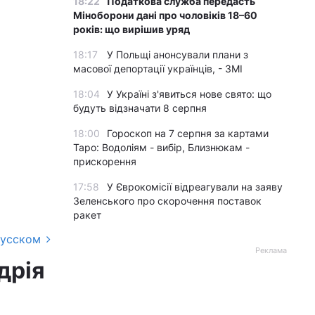
18:22
Податкова служба передасть
Міноборони дані про чоловіків 18–60
років: що вирішив уряд
18:17
У Польщі анонсували плани з
масової депортації українців, - ЗМІ
18:04
У Україні з'явиться нове свято: що
будуть відзначати 8 серпня
18:00
Гороскоп на 7 серпня за картами
Таро: Водоліям - вибір, Близнюкам -
прискорення
17:58
У Єврокомісії відреагували на заяву
Зеленського про скорочення поставок
ракет
русском
Реклама
дрія