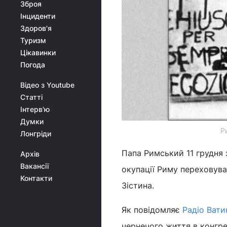
Зброя
Інциденти
Здоров'я
Туризм
Цікавинки
Погода
Відео з Youtube
Статті
Інтерв'ю
Думки
Р
Лонгріди
Папа Римський 11 грудня 
Архів
Вакансії
окупації Риму переховува
Контакти
Зістина.
Як повідомляє
Радіо Вати
чернечого життя в конгре