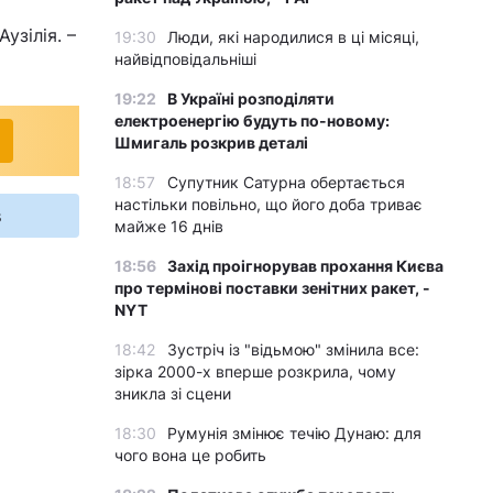
узілія. –
19:30
Люди, які народилися в ці місяці,
найвідповідальніші
19:22
В Україні розподіляти
електроенергію будуть по-новому:
Шмигаль розкрив деталі
18:57
Супутник Сатурна обертається
настільки повільно, що його доба триває
s
майже 16 днів
18:56
Захід проігнорував прохання Києва
про термінові поставки зенітних ракет, -
NYT
18:42
Зустріч із "відьмою" змінила все:
зірка 2000-х вперше розкрила, чому
зникла зі сцени
18:30
Румунія змінює течію Дунаю: для
чого вона це робить