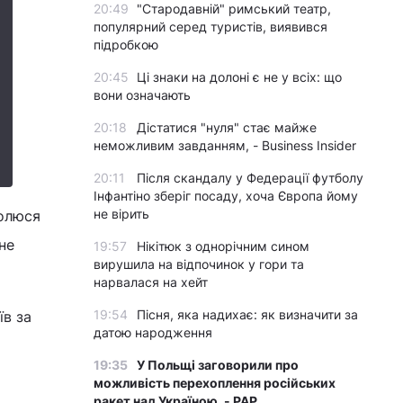
20:49
"Стародавній" римський театр,
популярний серед туристів, виявився
підробкою
20:45
Ці знаки на долоні є не у всіх: що
вони означають
20:18
Дістатися "нуля" стає майже
неможливим завданням, - Business Insider
20:11
Після скандалу у Федерації футболу
Інфантіно зберіг посаду, хоча Європа йому
не вірить
молюся
не
19:57
Нікітюк з однорічним сином
вирушила на відпочинок у гори та
нарвалася на хейт
19:54
Пісня, яка надихає: як визначити за
їв за
датою народження
19:35
У Польщі заговорили про
можливість перехоплення російських
ракет над Україною, - PAP