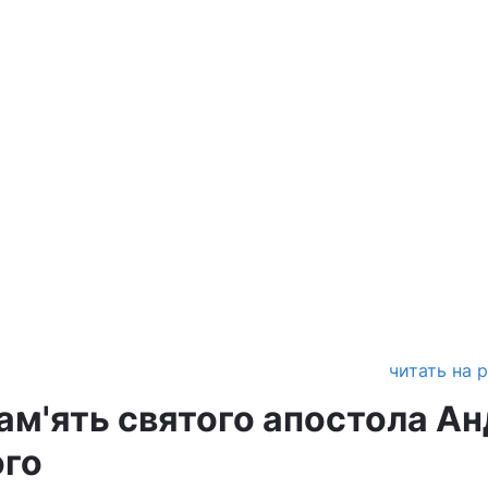
читать на 
пам'ять святого апостола Ан
ого