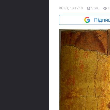
00:01, 13.12.18
5 хв.
1
Підпиш