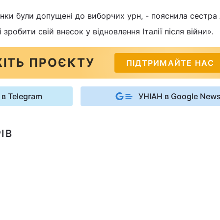
інки були допущені до виборчих урн, - пояснила сестра А
зробити свій внесок у відновлення Італії після війни».
ІТЬ ПРОЄКТУ
ПІДТРИМАЙТЕ НАС
 в Telegram
УНІАН в Google New
ІВ