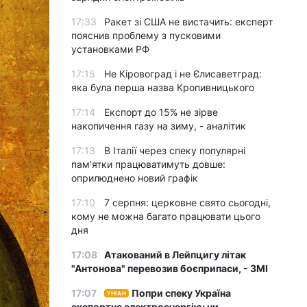
17:33
Ракет зі США не вистачить: експерт
пояснив проблему з пусковими
установками РФ
17:15
Не Кіровоград і не Єлисаветград:
яка була перша назва Кропивницького
17:14
Експорт до 15% не зірве
накопичення газу на зиму, - аналітик
17:13
В Італії через спеку популярні
пам'ятки працюватимуть довше:
оприлюднено новий графік
17:10
7 серпня: церковне свято сьогодні,
кому не можна багато працювати цього
дня
17:08
Атакований в Лейпцигу літак
"Антонова" перевозив боєприпаси, - ЗМІ
17:07
Попри спеку Україна
УНІАН
експортує електроенергію: чи