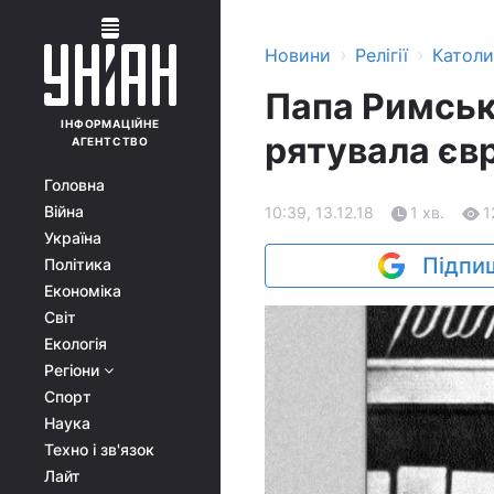
›
›
Новини
Релігії
Катол
Папа Римськ
ІНФОРМАЦІЙНЕ
рятувала євр
АГЕНТСТВО
Головна
Війна
10:39, 13.12.18
1 хв.
1
Україна
Підпиш
Політика
Економіка
Світ
Екологія
Регіони
Спорт
Наука
Техно і зв'язок
Лайт