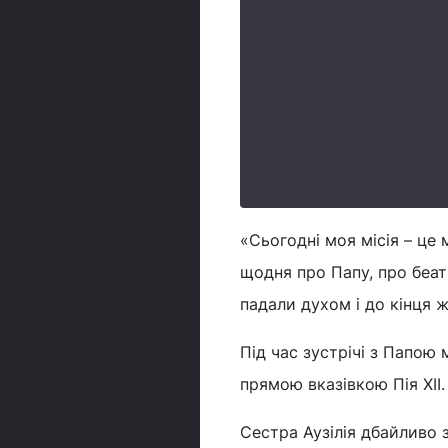
«Сьогодні моя місія – це 
щодня про Папу, про беати
падали духом і до кінця 
Під час зустрічі з Папою 
прямою вказівкою Пія XII.
Сестра Аузілія дбайливо 