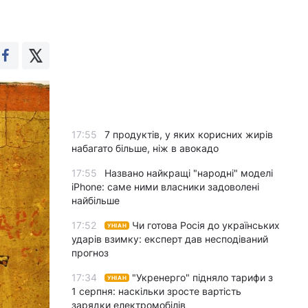
17:55
7 продуктів, у яких корисних жирів
набагато більше, ніж в авокадо
17:55
Названо найкращі "народні" моделі
iPhone: саме ними власники задоволені
найбільше
17:52
Чи готова Росія до українських
УНІАН
ударів взимку: експерт дав несподіваний
прогноз
17:34
"Укренерго" підняло тарифи з
УНІАН
1 серпня: наскільки зросте вартість
зарядки електромобілів