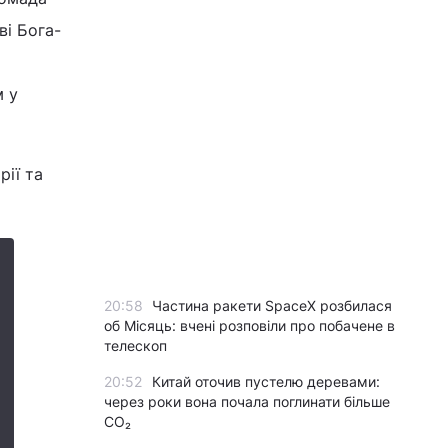
ві Бога-
м у
рії та
20:58
Частина ракети SpaceX розбилася
об Місяць: вчені розповіли про побачене в
телескоп
20:52
Китай оточив пустелю деревами:
через роки вона почала поглинати більше
CO₂