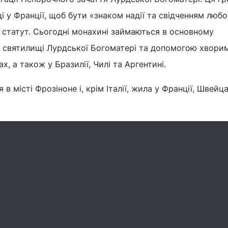
і у Франції, щоб бути «знаком надії та свідченням любо
її статут. Сьогодні монахині займаються в основному
 святилищі Лурдської Богоматері та допомогою хвори
х, а також у Бразилії, Чилі та Аргентині.
в місті Фрозіноне і, крім Італії, жила у Франції, Швейца