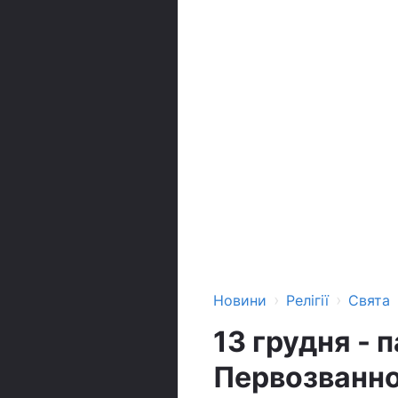
›
›
Новини
Релігії
Свята
13 грудня - 
Первозванн