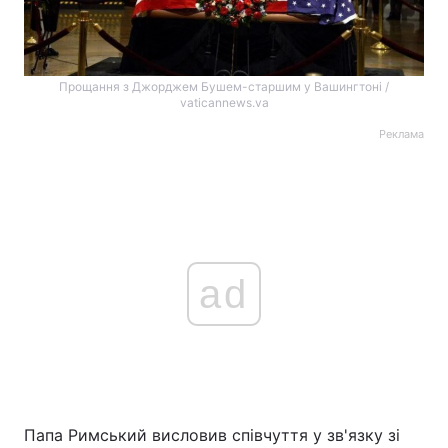
Прощання з Джорджем Бушем-старшим у Вашингтоні /
vaticannews.va
Реклама
ad
Папа Римський висловив співчуття у зв'язку зі