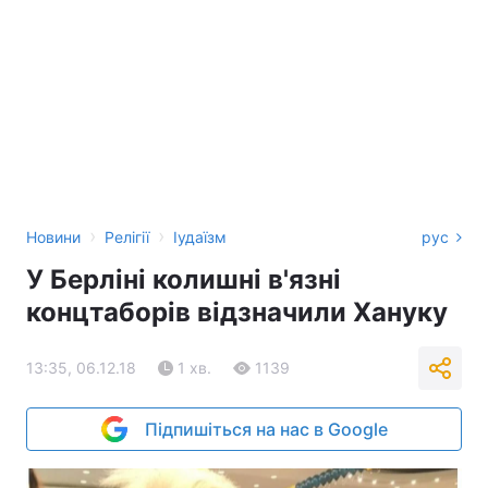
›
›
Новини
Релігії
Іудаїзм
рус
У Берліні колишні в'язні
концтаборів відзначили Хануку
13:35, 06.12.18
1 хв.
1139
Підпишіться на нас в Google