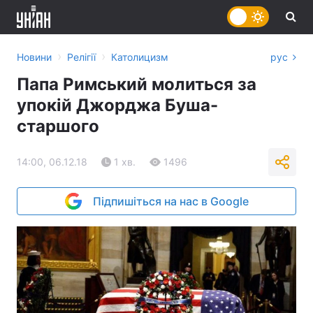
›
›
Новини
Релігії
Католицизм
рус
Папа Римський молиться за
упокій Джорджа Буша-
старшого
14:00, 06.12.18
1 хв.
1496
Підпишіться на нас в Google