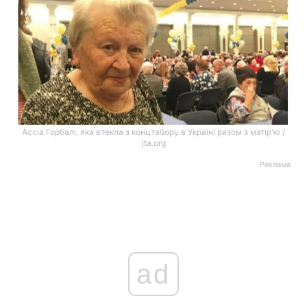
Ассіа Горбалі, яка втекла з концтабору в Україні разом з матір'ю /
jta.org
Реклама
ad