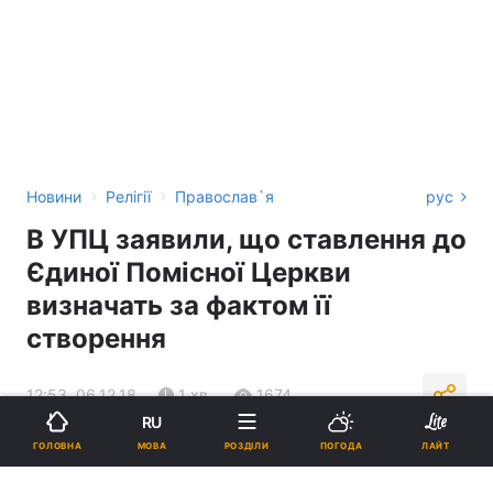
›
›
Новини
Релігії
Православ`я
рус
В УПЦ заявили, що ставлення до
Єдиної Помісної Церкви
визначать за фактом її
створення
12:53, 06.12.18
1 хв.
1674
RU
МОВА
ГОЛОВНА
РОЗДІЛИ
ПОГОДА
ЛАЙТ
Підпишіться на нас в Google