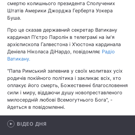
смертю колишнього президента Сполучених
Штатів Америки Джорджа Герберта Уокера
Буша.
Головна
Війна
Про це сказав державний секретар Ватикану
кардинал П'єтро Паролін в телеграмі на ім'я
Україна
Політика
архієпископа Галвестона і Х'юстона кардинала
Деніела Ніколаса ДіНардо, повідомляє
Радіо
Економіка
Світ
Ватикану.
Спорт
Наука
"Папа Римський запевнив у своїх молитвах усіх
родичів покійного політика і закликає всіх, хто
Техно і зв'язок
Лайт
оплакує його смерть, Божественні благословення
сили і миру, віддаючи душу новопреставленого
Зброя
Інциденти
милосердній любові Всемогутнього Бога", -
Здоров'я
Туризм
йдеться в повідомленні.
Цікавинки
Погода
ВІДЕО ДНЯ
Екологія
Регіони