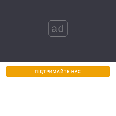
Лонгріди
Відео з Youtube
Статті
ad
Інтерв'ю
Думки
Архів
Вакансії
Контакти
Послуги
ПІДТРИМАЙТЕ НАС