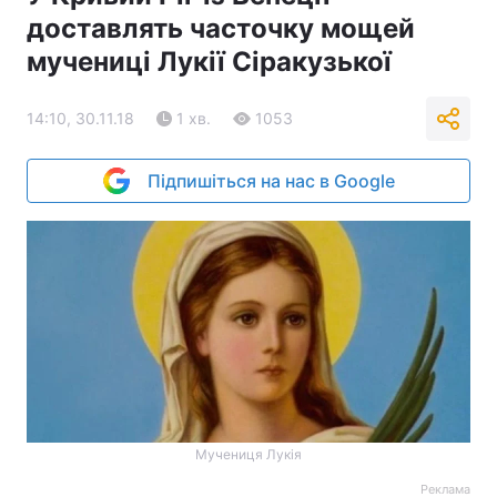
доставлять часточку мощей
мучениці Лукії Сіракузької
14:10, 30.11.18
1 хв.
1053
Підпишіться на нас в Google
Мучениця Лукія
Реклама