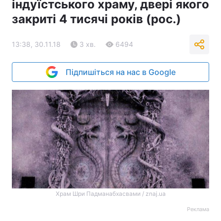
індуїстського храму, двері якого
закриті 4 тисячі років (рос.)
13:38, 30.11.18
3 хв.
6494
Підпишіться на нас в Google
Храм Шри Падманабхасвами / znaj.ua
Реклама