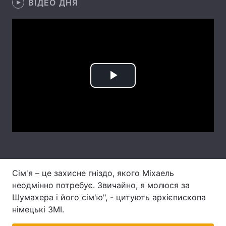
ВІДЕО ДНЯ
Лонгріди
Відео з Youtube
Статті
Інтерв'ю
Думки
Play
Архів
Вакансії
Video
Контакти
Послуги
Сім'я – це захисне гніздо, якого Міхаель
неодмінно потребує. Звичайно, я молюся за
Шумахера і його сім'ю", - цитують архієпископа
німецькі ЗМІ.