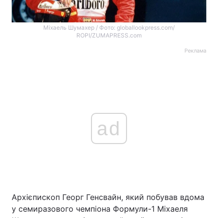
Міхаель Шумахер / Фото: globallookpress.com/
ROPI/ZUMAPRESS.com
Реклама
ad
Архієпископ Георг Генсвайн, який побував вдома
у семиразового чемпіона Формули-1 Міхаеля