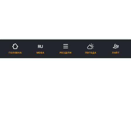
RU
МОВА
ГОЛОВНА
РОЗДІЛИ
ПОГОДА
ЛАЙТ
›
›
Новини
Релігії
Паства
рус
У львівському музеї імені
Андрея Шептицького розробили
віртуальну гру «Створи ікону»
13:07, 30.11.18
1 хв.
3726
Підпишіться на нас в Google