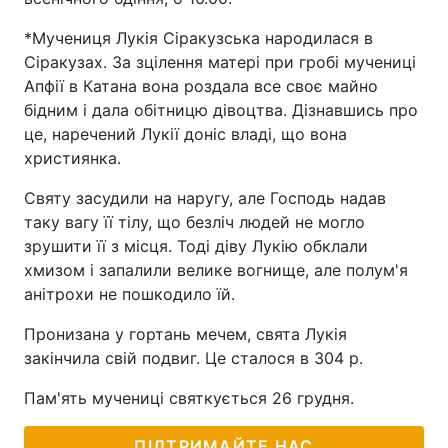
*Мучениця Лукія Сіракузська народилася в
Сіракузах. За зцілення матері при гробі мучениці
Апфії в Катана вона роздала все своє майно
бідним і дала обітницю дівоцтва. Дізнавшись про
це, наречений Лукії доніс владі, що вона
християнка.
Святу засудили на наругу, але Господь надав
таку вагу її тілу, що безліч людей не могло
зрушити її з місця. Тоді діву Лукію обклали
хмизом і запалили велике вогнище, але полум'я
анітрохи не пошкодило їй.
Пронизана у гортань мечем, свята Лукія
закінчила свій подвиг. Це сталося в 304 р.
Пам'ять мучениці святкується 26 грудня.
ПІДТРИМАЙТЕ НАС