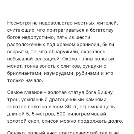
Несмотря на недовольство местных жителей,
считающих, что притрагиваться к богатству
богов недопустимо, пять из шести
расположенных под храмом хранилищ были
вскрыты, то, что обнаружили, оказалось
небывалой сенсацией. Около тонны золотых
монет, тонна золотых слитков, сундуки с
бриллиантами, изумрудами, рубинами и это
только начало.
Самое главное – золотая статуя бога Вишну,
трон, усыпанный драгоценными камнями,
золотое полотно весом 36 кг, огромная цепь
длиной 5, 5 метров, 500-килограммовый
золотой сноп, список можно продолжать долго.
Однако, полный учет драгоценностей так и не