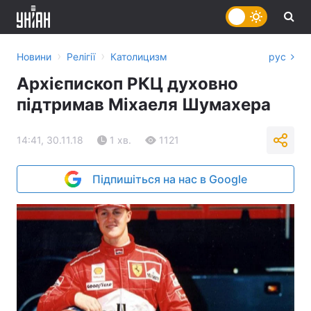
›
›
Новини
Релігії
Католицизм
рус
Архієпископ РКЦ духовно
підтримав Міхаеля Шумахера
14:41, 30.11.18
1 хв.
1121
Підпишіться на нас в Google