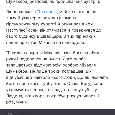
Шумахера, розповів, як пройшла їхня зустріч.
Як повідомляє
"Сегодня"
, майже п'ять років
тому Шумахер отримав травми на
Головна
Війна
гірськолижному курорті й опинився в комі.
Наступної осені він отямився й повернувся до
Україна
Політика
свого будинку в Швейцарії. З тих пір ніяких
новин про стан Міхаеля не надходило.
Економіка
Світ
"Я сидів навпроти Міхаеля, взяв його за обидві
Спорт
Наука
руки і подивився на нього. Його особа
залишається відомою всім особою Міхаеля
Техно і зв'язок
Лайт
Шумахера, він лише трохи погладшав. Він
відчуває, що навколо нього люди, що які люблять
Зброя
Інциденти
його і про нього турбуються. Слава Богу, вони
утримують від нього занадто цікаву публіку.
Здоров'я
Туризм
Людина, яка хвора, потребує розсудливості і
Цікавинки
Погода
розуміння.
Екологія
Регіони