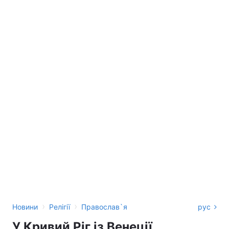
›
›
Новини
Релігії
Православ`я
рус
У Кривий Ріг із Венеції