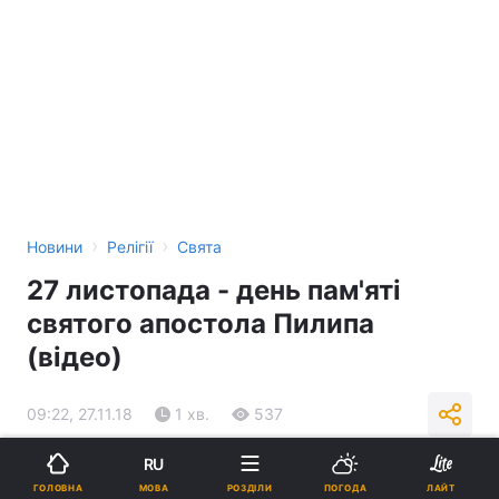
›
›
Новини
Релігії
Свята
27 листопада - день пам'яті
святого апостола Пилипа
(відео)
09:22, 27.11.18
1 хв.
537
RU
Підпишіться на нас в Google
МОВА
ГОЛОВНА
РОЗДІЛИ
ПОГОДА
ЛАЙТ