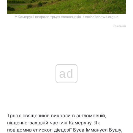
У Камеруні викрали трьох священиків / catholicnews.org.ua
Реклама
ad
Трьох священиків викрали в англомовній,
південно-західній частині Камеруну. Як
повідомив єпископ дієцезії Буеа Іммануел Бушу,