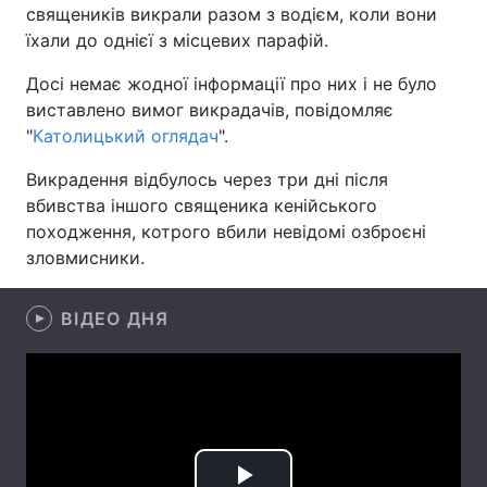
священиків викрали разом з водієм, коли вони
їхали до однієї з місцевих парафій.
Досі немає жодної інформації про них і не було
Головна
Війна
виставлено вимог викрадачів, повідомляє
"
Католицький оглядач
".
Україна
Політика
Викрадення відбулось через три дні після
Економіка
Світ
вбивства іншого священика кенійського
походження, котрого вбили невідомі озброєні
Спорт
Наука
зловмисники.
Техно і зв'язок
Лайт
ВІДЕО ДНЯ
Зброя
Інциденти
Здоров'я
Туризм
Цікавинки
Погода
Екологія
Регіони