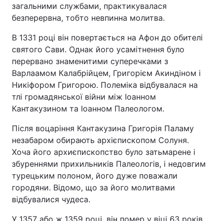
загальними службами, практикувалася
безперервна, тобто невпинна молитва.
В 1331 році він повертається на Афон до обителі
святого Сави. Однак його усамітнення було
перервано знаменитими суперечками з
Варлаамом Калабрійцем, Григорієм Акиндіном і
Никіфором Григорою. Полеміка відбувалася на
тлі громадянської війни між Іоанном
Кантакузином та Іоанном Палеологом.
Після воцаріння Кантакузина Григорія Паламу
незабаром обирають архієпископом Солуня.
Хоча його архиєпископство було затьмарене і
збуреннями прихильників Палеологів, і недовгим
турецьким полоном, його дуже поважали
городяни. Відомо, що за його молитвами
відбувалися чудеса.
У 1357 або ж 1359 році, він помер у віці 63 років