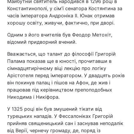
Майбутній святитель народився в 1296 році в
Константинополі, у сім'ї сенатора Костянтина за
часів імператора Андроніка II. Юнак отримав
хорошу освіту, живучи, фактично, при дворі.
Одним з його вчителів був Феодор Метохіт,
відомий придворний вчений.
Вважається, що талант до філософії Григорій
Палама показав ще в юності, прочитавши в
сімнадцятирічному віці лекцію про логіку
Арістотеля перед імператором. У двадцять років
він покинув палац і пішов на Афон, де жив і
працював під керівництвом препоподобных
Никодима і Никіфора.
У 1325 році він був змушений тікати від
турецьких нападів. У Фессалоніках Григорій
прийняв священицький сан і заснував неподалік
від Верії, чернечу громаду, де, поряд із