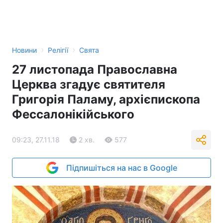
›
›
Новини
Релігії
Свята
27 листопада Православна
Церква згадує святителя
Григорія Паламу, архієпископа
Фессалонікійського
09:23, 27.11.18
2 хв.
577
Підпишіться на нас в Google