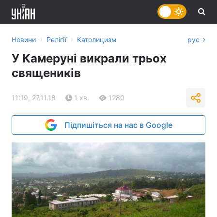
›
›
Новини
Релігії
Католицизм
рус
У Камеруні викрали трьох
священиків
11:19, 27.11.18
1 хв.
1280
Підпишіться на нас в Google