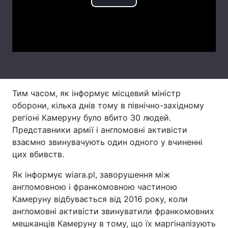
Play
Лонгріди
Video
Відео з Youtube
Статті
Інтерв'ю
Думки
Тим часом, як інформує місцевий міністр
Архів
Вакансії
оборони, кілька днів тому в північно-західному
Контакти
регіоні Камеруну було вбито 30 людей.
Представники армії і англомовні активісти
Послуги
взаємно звинувачують один одного у вчиненні
цих вбивств.
Як інформує wiara.pl, заворушення між
англомовною і франкомовною частиною
Камеруну відбувається від 2016 року, коли
англомовні активісти звинуватили франкомовних
мешканців Камеруну в тому, що їх маргіналізують