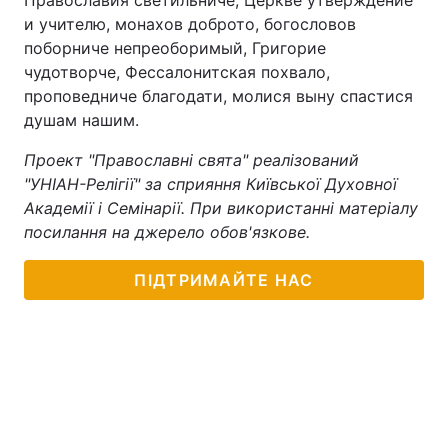
Православия светильниче, Церкве утверждение
и учителю, монахов доброто, богословов
поборниче непреоборимый, Григорие
чудотворче, Фессалонитская похвало,
проповедниче благодати, молися выну спастися
душам нашим.
Проект "Православні свята" реалізований
"УНІАН-Релігії" за сприяння Київської Духовної
Академії і Семінарії. При використанні матеріалу
посилання на джерело обов'язкове.
ПІДТРИМАЙТЕ НАС