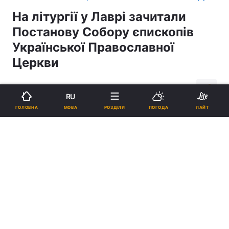
На літургії у Лаврі зачитали
Постанову Собору єпископів
Української Православної
Церкви
13:53, 18.11.18
1 хв.
1567
RU
МОВА
ГОЛОВНА
РОЗДІЛИ
ПОГОДА
ЛАЙТ
Підпишіться на нас в Google