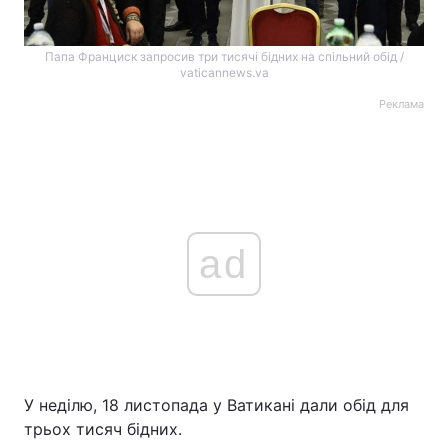
Папа Франциск запросив три тисячі бідних на спільний обід /
vaticannews.va
Реклама
ad
У неділю, 18 листопада у Ватикані дали обід для
трьох тисяч бідних.