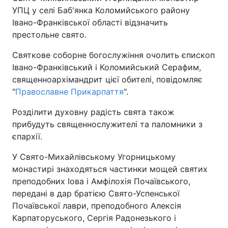
УПЦ у селі Баб'янка Коломийського району
Івано-Франківської області відзначить
престольне свято.
Святкове соборне богослужіння очолить єпископ
Івано-Франківський і Коломийський Серафим,
священноархімандрит цієї обителі, повідомляє
"
Православне Прикарпаття
".
Розділити духовну радість свята також
прибудуть священнослужителі та паломники з
єпархії.
У Свято-Михайлівському Угорницькому
монастирі знаходяться частинки мощей святих
преподобних Іова і Амфілохія Почаївського,
передані в дар братією Свято-Успенської
Почаївської лаври, преподобного Алексія
Карпаторуського, Сергія Радонезького і