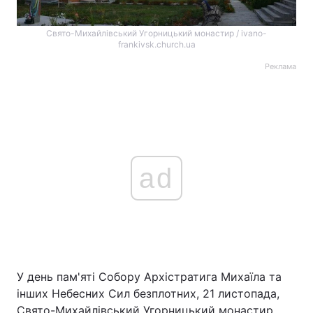
Свято-Михайлівський Угорницький монастир / ivano-
frankivsk.church.ua
Реклама
ad
У день пам'яті Собору Архістратига Михаїла та
інших Небесних Сил безплотних, 21 листопада,
Свято-Михайлівський Угорницький монастир