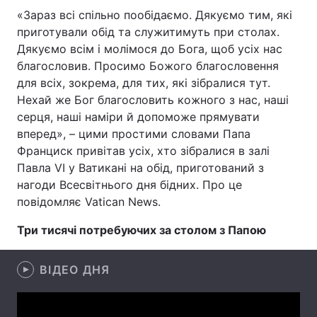
«Зараз всі спільно пообідаємо. Дякуємо тим, які
приготували обід та служитимуть при столах.
Дякуємо всім і молімося до Бога, щоб усіх нас
Головна
Війна
благословив. Просимо Божого благословення
для всіх, зокрема, для тих, які зібралися тут.
Україна
Політика
Нехай же Бог благословить кожного з нас, наші
серця, наші наміри й допоможе прямувати
Економіка
Світ
вперед», – цими простими словами Папа
Франциск привітав усіх, хто зібралися в залі
Спорт
Наука
Павла VI у Ватикані на обід, приготований з
нагоди Всесвітнього дня бідних. Про це
Техно і зв'язок
Лайт
повідомляє Vatican News.
Зброя
Інциденти
Три тисячі потребуючих за столом з Папою
Здоров'я
Туризм
ВІДЕО ДНЯ
Цікавинки
Погода
Екологія
Регіони