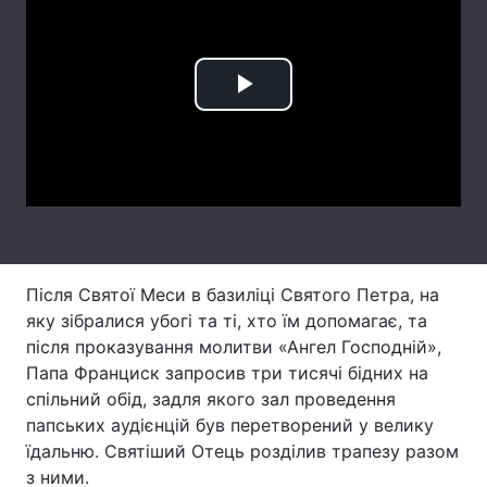
Лонгріди
Play
Відео з Youtube
Статті
Video
Інтерв'ю
Думки
Архів
Вакансії
Контакти
Після Святої Меси в базиліці Святого Петра, на
Послуги
яку зібралися убогі та ті, хто їм допомагає, та
після проказування молитви «Ангел Господній»,
Папа Франциск запросив три тисячі бідних на
спільний обід, задля якого зал проведення
папських аудієнцій був перетворений у велику
їдальню. Святіший Отець розділив трапезу разом
з ними.