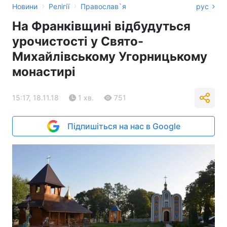
›
›
Новини
Релігії
Православ`я
рус
На Франківщині відбудуться
урочистості у Свято-
Михайлівському Угорницькому
монастирі
15:17, 18.11.18
1 хв.
751
Підпишіться на нас в Google