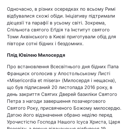
Одночасно, в різних осередках по всьому Римі
Тема оформлення
відбувалися схожі обіди. Ініціативу підтримали
дієцезії та парафії в усьому світі. Зокрема,
Спільнота святого Еґідія та Інститут святого
Томи Аквінського в Києві приготували обід для
півтори сотні бідних і бездомних.
Плід Ювілею Милосердя
Про встановлення Всесвітнього дня бідних Папа
Франциск оголосив у Апостольському Листі
«Misericordia et misera» (Милосердя і нещасна),
що був підписаний 20 листопада 2016 року, в
день закриття Святих Дверей базиліки Святого
Петра з нагоди завершення позачергового
Святого Року, присвяченого Божому милосердю.
Датою його відзначення обрано неділю перед
Урочистістю Господа Нашого Ісуса Христа, Царя
Всесвіту, а перше відзначення відбулося 19