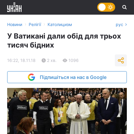
›
›
Новини
Релігії
Католицизм
рус
У Ватикані дали обід для трьох
тисяч бідних
16:22, 18.11.18
2 хв.
1096
Підпишіться на нас в Google