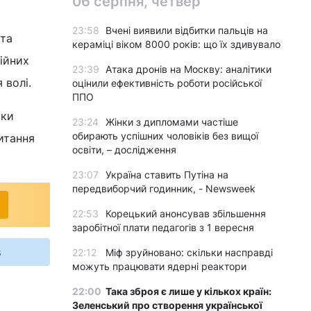
06 серпня, четвер
23:58
Вчені виявили відбитки пальців на
ста
кераміці віком 8000 років: що їх здивувало
гійних
23:39
Атака дронів на Москву: аналітики
 волі.
оцінили ефективність роботи російської
ППО
тки
23:24
Жінки з дипломами частіше
обирають успішних чоловіків без вищої
итання
освіти, – дослідження
23:07
Україна ставить Путіна на
передвиборчий годинник, - Newsweek
22:53
Корецький анонсував збільшення
заробітної плати педагогів з 1 вересня
s
22:12
Міф зруйновано: скільки насправді
можуть працювати ядерні реактори
22:00
Така зброя є лише у кількох країн:
Зеленський про створення української