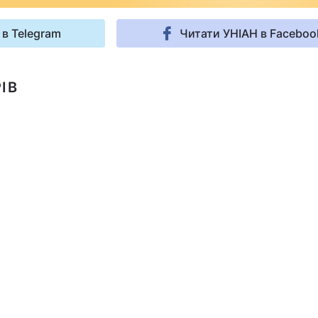
 в Telegram
Читати УНІАН в Faceboo
ІВ