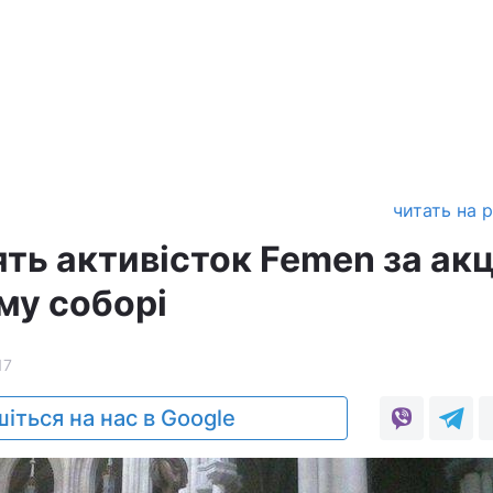
читать на 
дять активісток Femen за акц
му соборі
17
іться на нас в Google