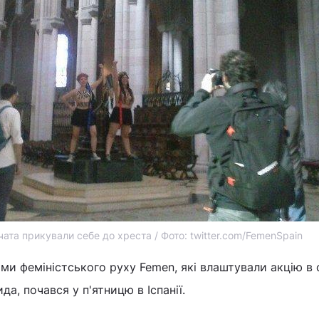
вчата прикували себе до хреста / Фото: twitter.com/FemenSpain
ми феміністського руху Femen, які влаштували акцію в 
а, почався у п'ятницю в Іспанії.