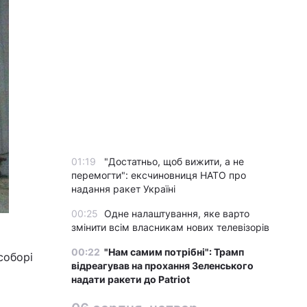
01:19
"Достатньо, щоб вижити, а не
перемогти": ексчиновниця НАТО про
надання ракет Україні
00:25
Одне налаштування, яке варто
змінити всім власникам нових телевізорів
00:22
"Нам самим потрібні": Трамп
соборі
відреагував на прохання Зеленського
надати ракети до Patriot