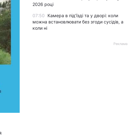
2026 році
07:50
Камера в під'їзді та у дворі: коли
можна встановлювати без згоди сусідів, а
коли ні
Реклама
я