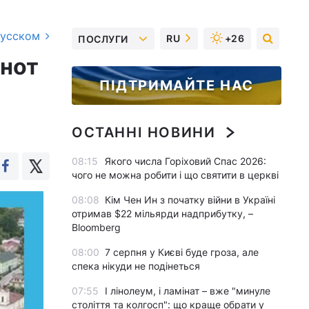
русском
RU
+26
ПОСЛУГИ
ьнот
ПІДТРИМАЙТЕ НАС
ОСТАННІ НОВИНИ
08:15
Якого числа Горіховий Спас 2026:
чого не можна робити і що святити в церкві
08:08
Кім Чен Ин з початку війни в Україні
отримав $22 мільярди надприбутку, –
Bloomberg
08:00
7 серпня у Києві буде гроза, але
спека нікуди не подінеться
07:55
І лінолеум, і ламінат – вже "минуле
століття та колгосп": що краще обрати у