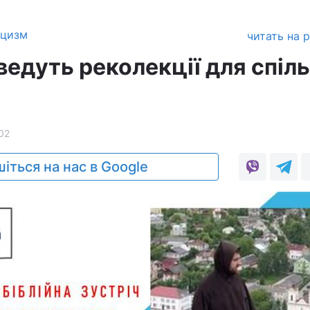
ицизм
читать на 
ведуть реколекції для спіл
02
іться на нас в Google