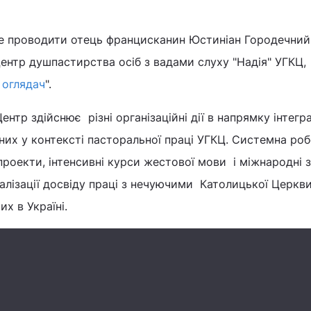
уде проводити отець францисканин Юстиніан Городечний
ентр душпастирства осіб з вадами слуху "Надія" УГКЦ,
 оглядач
".
нтр здійснює різні організаційні дії в напрямку інтеграц
них у контексті пасторальної праці УГКЦ. Системна роб
 проекти, інтенсивні курси жестової мови і міжнародні з
лізації досвіду праці з нечуючими Католицької Церкви
х в Україні.