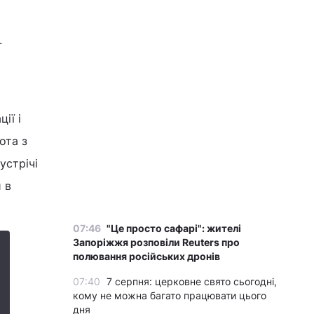
.
ії і
ота з
устрічі
 в
07:46
"Це просто сафарі": жителі
Запоріжжя розповіли Reuters про
полювання російських дронів
07:40
7 серпня: церковне свято сьогодні,
кому не можна багато працювати цього
дня