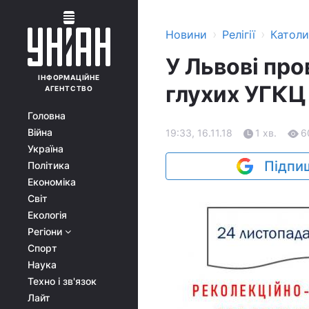
›
›
Новини
Релігії
Катол
У Львові про
ІНФОРМАЦІЙНЕ
глухих УГКЦ
АГЕНТСТВО
Головна
Війна
19:33, 16.11.18
1 хв.
6
Україна
Підпиш
Політика
Економіка
Світ
Екологія
Регіони
Спорт
Наука
Техно і зв'язок
Лайт