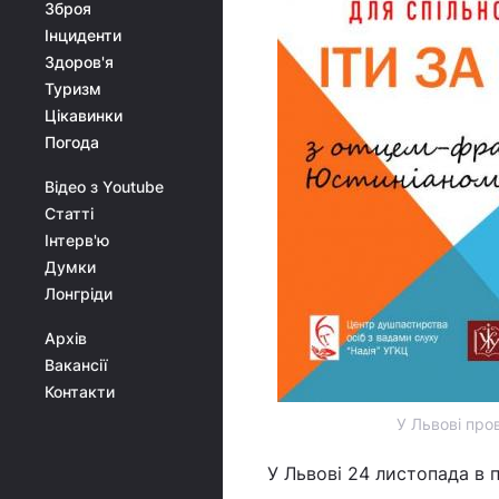
Зброя
Інциденти
Здоров'я
Туризм
Цікавинки
Погода
Відео з Youtube
Статті
Інтерв'ю
Думки
Лонгріди
Архів
Вакансії
Контакти
У Львові про
У Львові 24 листопада в 