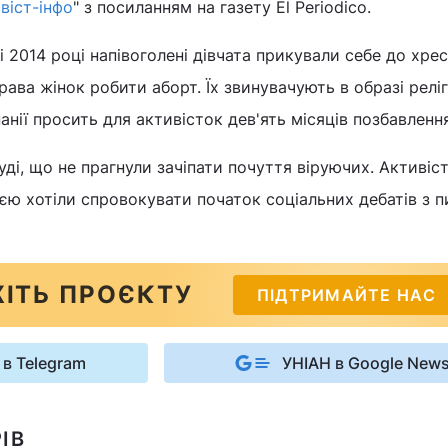
віст-інфо
" з посиланням на газету El Periodico.
ні 2014 році напівоголені дівчата прикували себе до хре
рава жінок робити аборт. Їх звинувачують в образі релі
анії просить для активісток дев'ять місяців позбавлення
уді, що не прагнули зачіпати почуття віруючих. Активіс
єю хотіли спровокувати початок соціальних дебатів з п
ІТЬ ПРОЄКТУ
ПІДТРИМАЙТЕ НАС
 в Telegram
УНІАН в Google New
ІВ