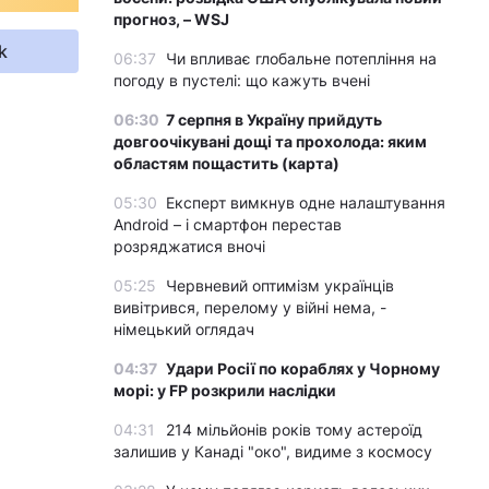
прогноз, – WSJ
k
06:37
Чи впливає глобальне потепління на
погоду в пустелі: що кажуть вчені
06:30
7 серпня в Україну прийдуть
довгоочікувані дощі та прохолода: яким
областям пощастить (карта)
05:30
Експерт вимкнув одне налаштування
Android – і смартфон перестав
розряджатися вночі
05:25
Червневий оптимізм українців
вивітрився, перелому у війні нема, -
німецький оглядач
04:37
Удари Росії по кораблях у Чорному
морі: у FP розкрили наслідки
04:31
214 мільйонів років тому астероїд
залишив у Канаді "око", видиме з космосу