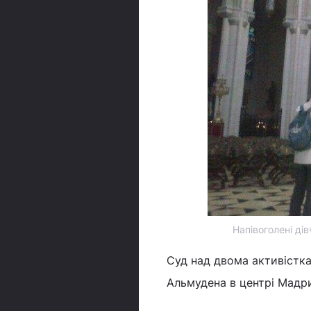
Напівоголені ді
Суд над двома активістка
Альмудена в центрі Мадрид