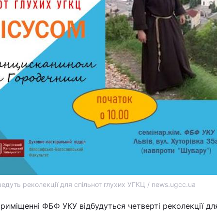
ведуть реколекції для спільнот глухих УГКЦ / news.ugcc.ua
приміщенні ФБФ УКУ відбудуться четверті реколекції дл