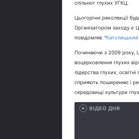
спільнот глухих УГКЦ.
Цьогорічні реколекції б
Організатором заходу є Ц
повідомляє "
Католицький
Починаючи з 2009 року, Це
воцерковлення глухих вір
лідерства глухих, освітні
сприяють поширенню і реа
середовищі культури глухи
ВІДЕО ДНЯ