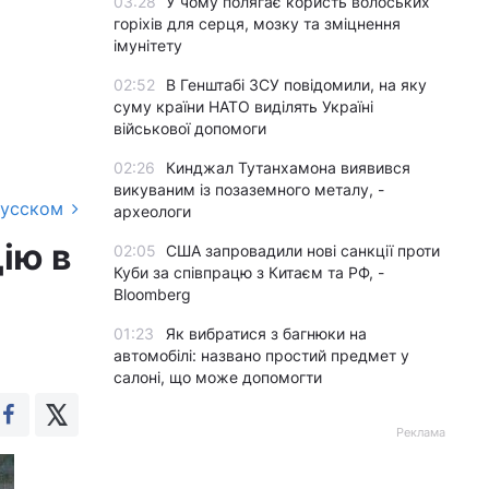
03:28
У чому полягає користь волоських
горіхів для серця, мозку та зміцнення
імунітету
02:52
В Генштабі ЗСУ повідомили, на яку
суму країни НАТО виділять Україні
військової допомоги
02:26
Кинджал Тутанхамона виявився
викуваним із позаземного металу, -
русском
археологи
ію в
02:05
США запровадили нові санкції проти
Куби за співпрацю з Китаєм та РФ, -
Bloomberg
01:23
Як вибратися з багнюки на
автомобілі: названо простий предмет у
салоні, що може допомогти
Реклама