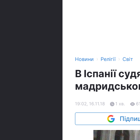
›
›
Новини
Релігії
Світ
В Іспанії су
мадридсько
19:02, 16.11.18
1 хв.
6
Підпиш