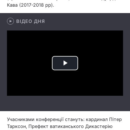
Кава (2017-2018 рр).
Лонгріди
ВІДЕО ДНЯ
Відео з Youtube
Статті
Інтерв'ю
Думки
Архів
Вакансії
Контакти
Play
Послуги
Video
Учасниками конференції стануть: кардинал Пітер
Тарксон, Префект ватиканського Дикастерію