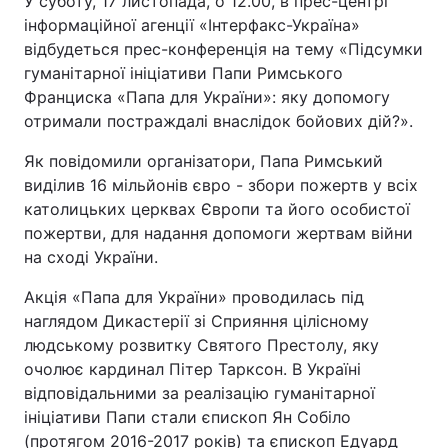
У суботу, 17 листопада, о 12.00, в прес-центрі
інформаційної агенції «Інтерфакс-Україна»
відбудеться прес-конференція на тему «Підсумки
гуманітарної ініціативи Папи Римського
Головна
Війна
Франциска «Папа для України»: яку допомогу
отримали постраждалі внаслідок бойових дій?».
Україна
Політика
Як повідомили організатори, Папа Римський
Економіка
Світ
виділив 16 мільйонів євро - збори пожертв у всіх
католицьких церквах Європи та його особистої
Спорт
Наука
пожертви, для надання допомоги жертвам війни
на сході України.
Техно і зв'язок
Лайт
Акція «Папа для України» проводилась під
Зброя
Інциденти
наглядом Дикастерії зі Сприяння цілісному
людському розвитку Святого Престолу, яку
Здоров'я
Туризм
очолює кардинал Пітер Тарксон. В Україні
відповідальними за реалізацію гуманітарної
Цікавинки
Погода
ініціативи Папи стали єпископ Ян Собіло
Екологія
Регіони
(протягом 2016-2017 років) та єпископ Едуард