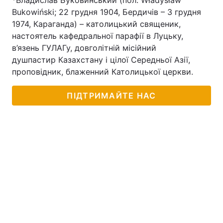
*Владислав Буковинський (пол. Władysław
Bukowiński; 22 грудня 1904, Бердичів – 3 грудня
1974, Караганда) – католицький священик,
настоятель кафедральної парафії в Луцьку,
в’язень ГУЛАГу, довголітній місійний
душпастир Казахстану і цілої Середньої Азії,
проповідник, блаженний Католицької церкви.
ПІДТРИМАЙТЕ НАС