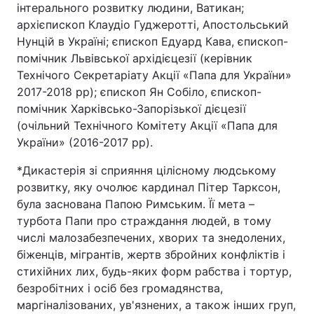
інтерального розвитку людини, Ватикан;
Тема оформлення
архієпископ Клаудіо Гуджеротті, Апостольський
Нунцій в Україні; єпископ Едуард Кава, єпископ-
помічник Львівської архідієцезії (керівник
Технічого Секретаріату Акції «Папа для України»
2017-2018 рр); єпископ Ян Собіло, єпископ-
помічник Харківсько-Запорізької дієцезії
(очільний Технічного Комітету Акції «Папа для
України» (2016-2017 рр).
*Дикастерія зі сприяння цілісному людському
розвитку, яку очолює кардинал Пітер Тарксон,
була заснована Папою Римським. Її мета –
турбота Папи про страждання людей, в тому
числі малозабезпечених, хворих та знедолених,
біженців, мігрантів, жертв збройних конфліктів і
стихійних лих, будь-яких форм рабства і тортур,
безробітних і осіб без громадянства,
маргіналізованих, ув'язнених, а також інших груп,