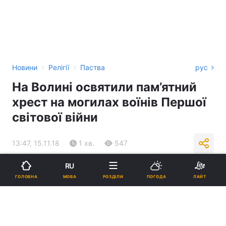
›
›
Новини
Релігії
Паства
рус
На Волині освятили пам’ятний
хрест на могилах воїнів Першої
світової війни
13:47, 15.11.18
1 хв.
547
RU
Підпишіться на нас в Google
МОВА
ГОЛОВНА
РОЗДІЛИ
ПОГОДА
ЛАЙТ