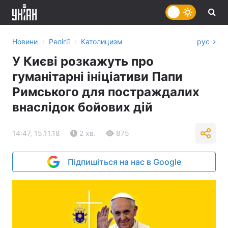
›
›
Новини
Релігії
Католицизм
рус
У Києві розкажуть про
гуманітарні ініціативи Папи
Римського для постраждалих
внаслідок бойових дій
14:47, 15.11.18
2 хв.
875
Підпишіться на нас в Google