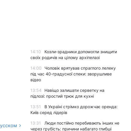
14:10
Козли-зрадники допомогли знищити
своїх родичів на цілому архіпелазі
14:00
Чоловік врятував спраглого лелеку
під час 40-градусної спеки: зворушливе
відео
13:54
Навіщо залишати серветку на
підлозі: простий трюк для кухні
13:51
В Україні стрімко дорожчає оренда:
Київ серед лідерів
13:31
Люди постійно перебивають інших не
русском
через грубість: причини набагато глибші