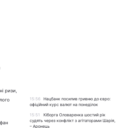
й
ні ризи,
15:56
Нацбанк посилив гривню до євро:
улого
офіційний курс валют на понеділок
15:51
Кіборга Оловаренка шостий рік
судять через конфлікт з агітаторами Шарія,
ефан
– Аронець