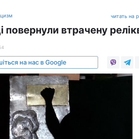
ицизм
читать на 
і повернули втрачену релік
54
іться на нас в Google