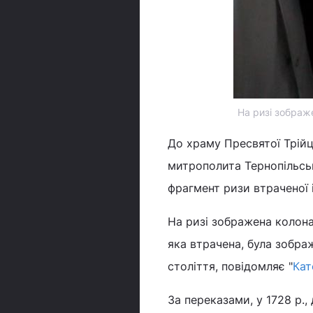
На ризі зображе
До храму Пресвятої Трійці
митрополита Тернопільсь
фрагмент ризи втраченої і
На ризі зображена колонад
яка втрачена, була зображ
століття, повідомляє "
Кат
За переказами, у 1728 р.