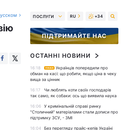
русском
RU
+34
ПОСЛУГИ
вію
ПІДТРИМАЙТЕ НАС
ОСТАННІ НОВИНИ
16:18
Українців попередили про
УНІАН
обман на касі: що робити, якщо ціна в чеку
вища за цінник
16:17
Чи люблять коти своїх господарів
так само, як собаки: ось що виявила наука
16:06
У кримінальній справі ринку
"Столичний" матеріалами стали дописи про
підтримку ЗСУ, - ЗМІ
16:04
Без перегляду прайс-кепів Україні