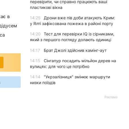
перевірити, чи справно працюють ваші
пластикові вікна
ає в
14:25
Дрони вже пів доби атакують Крим:
у Ялті зафіксована пожежа в районі порту
 дідусем
14:20
Тест для перевірки IQ із сірниками,
уса
який з першого погляду долають одиниці
14:17
Брат Джолі здійснив камінг-аут
14:15
Сінгапур посадить мільйон дерев на
вулицях: для чого це потрібно
14:14
"Укрзалізниця" змінює маршрути
s
низки поїздів
Реклама