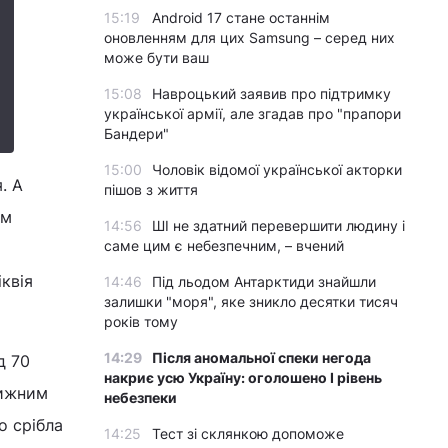
15:19
Android 17 стане останнім
оновленням для цих Samsung – серед них
може бути ваш
15:08
Навроцький заявив про підтримку
української армії, але згадав про "прапори
Бандери"
15:00
Чоловік відомої української акторки
. А
пішов з життя
им
14:56
ШІ не здатний перевершити людину і
саме цим є небезпечним, – вчений
квія
14:46
Під льодом Антарктиди знайшли
залишки "моря", яке зникло десятки тисяч
років тому
14:29
Після аномальної спеки негода
д 70
накриє усю Україну: оголошено І рівень
вижним
небезпеки
о срібла
14:25
Тест зі склянкою допоможе