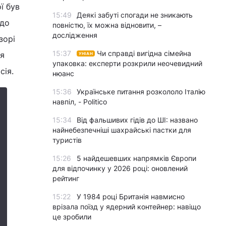
ї був
15:49
Деякі забуті спогади не зникають
 до
повністю, їх можна відновити, –
дослідження
зорі
15:37
Чи справді вигідна сімейна
ня
УНІАН
упаковка: експерти розкрили неочевидний
сія.
нюанс
15:36
Українське питання розкололо Італію
навпіл, - Politico
15:34
Від фальшивих гідів до ШІ: названо
найнебезпечніші шахрайські пастки для
туристів
15:26
5 найдешевших напрямків Європи
для відпочинку у 2026 році: оновлений
рейтинг
15:22
У 1984 році Британія навмисно
врізала поїзд у ядерний контейнер: навіщо
це зробили