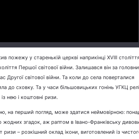
Video
в пожежу у старенькій церкві наприкінці XVIII століття
холіття Першої світової війни. Залишався він за головн
час Другої світової війни. Та коли до села поверталися
ла до сховку. Та у часи більшовицьких гонінь УГКЦ релі
 із нею і коштовні ризи.
ною, на перший погляд, може здатися неймовірною: пона
ло жодних згадок, аж раптом в Івано-Франківську диво
т ризи – розкішний оклад ікони, виготовлений із чистог