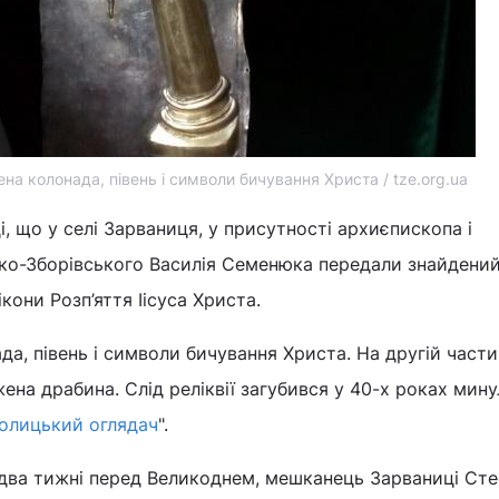
на колонада, півень і символи бичування Христа / tze.org.ua
, що у селі Зарваниця, у присутності архиєпископа і
ко-Зборівського Василія Семенюка передали знайдени
кони Розп’яття Іісуса Христа.
а, півень і символи бичування Христа. На другій части
ена драбина. Слід реліквії загубився у 40-х роках мин
олицький оглядач
".
, два тижні перед Великоднем, мешканець Зарваниці Ст