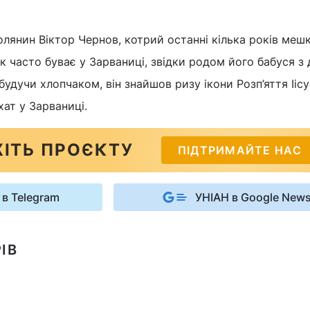
лянин Віктор Чернов, котрий останні кілька років мешк
к часто буває у Зарваниці, звідки родом його бабуся з
 будучи хлопчаком, він знайшов ризу ікони Розп’яття Ііс
хат у Зарваниці.
ІТЬ ПРОЄКТУ
ПІДТРИМАЙТЕ НАС
 в Telegram
УНІАН в Google New
ІВ