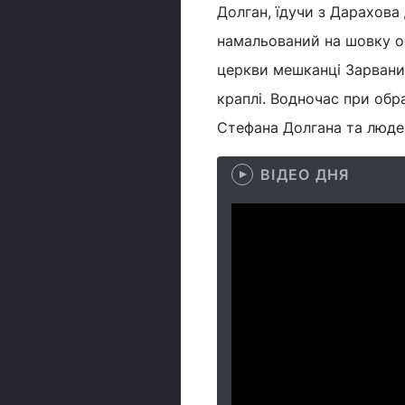
Долган, їдучи з Дарахова
намальований на шовку об
церкви мешканці Зарваниц
краплі. Водночас при обр
Стефана Долгана та людей,
ВІДЕО ДНЯ