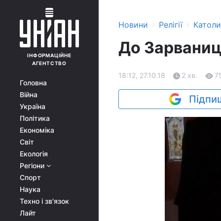
›
›
Новини
Релігії
Катол
До Зарваниц
ІНФОРМАЦІЙНЕ
АГЕНТСТВО
18:12, 27.10.18
2 хв.
7
Головна
Війна
Підпиш
Україна
Політика
Економіка
Світ
Екологія
Регіони
Спорт
Наука
Техно і зв'язок
Лайт