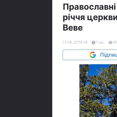
Православні
річчя церкв
Веве
17:18, 27.10.18
1 хв.
6
Підпиш