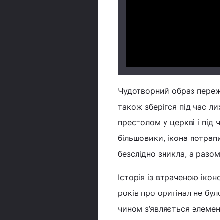
Чудотворний образ пережи
також зберігся під час ли
престолом у церкві і під 
більшовики, ікона потрапи
безслідно зникла, а разом
Історія із втраченою іко
років про оригінал не бу
чином з’являється елемен