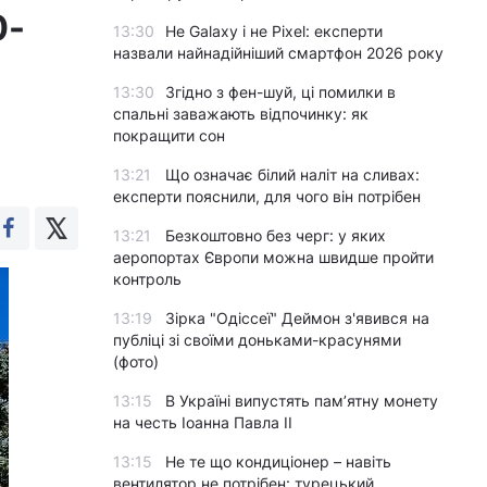
0-
13:30
Не Galaxy і не Pixel: експерти
назвали найнадійніший смартфон 2026 року
13:30
Згідно з фен-шуй, ці помилки в
спальні заважають відпочинку: як
покращити сон
13:21
Що означає білий наліт на сливах:
експерти пояснили, для чого він потрібен
13:21
Безкоштовно без черг: у яких
аеропортах Європи можна швидше пройти
контроль
13:19
Зірка "Одіссеї" Деймон з'явився на
публіці зі своїми доньками-красунями
(фото)
13:15
В Україні випустять пам’ятну монету
на честь Іоанна Павла II
13:15
Не те що кондиціонер – навіть
вентилятор не потрібен: турецький