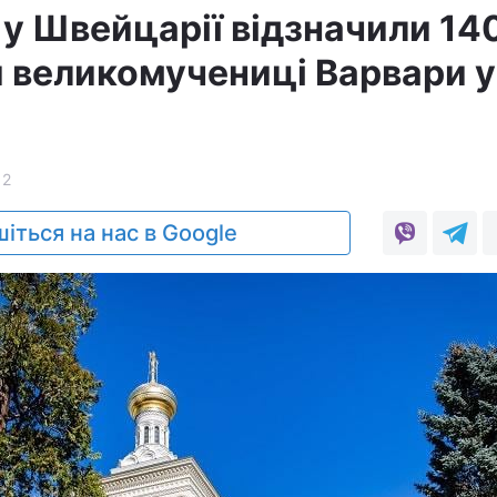
 у Швейцарії відзначили 14
и великомучениці Варвари у
12
іться на нас в Google