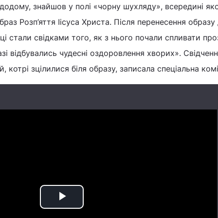
 додому, знайшов у полі «чорну шухляду», всередині яко
раз Розп’яття Іісуса Христа. Після перенесення образу
і стали свідками того, як з нього почали спливати про
азі відбувались чудесні оздоровлення хворих». Свідчен
 котрі зцілилися біля образу, записала спеціальна комі
Play