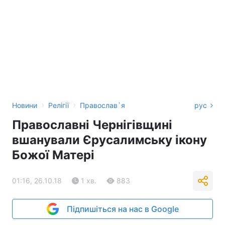
›
›
Новини
Релігії
Православ`я
рус
Православні Чернігівщині
вшанували Єрусалимську ікону
Божої Матері
01:16, 26.10.18
1 хв.
883
Підпишіться на нас в Google