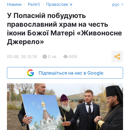
›
›
Новини
Релігії
Православ`я
рус
У Попасній побудують
православний храм на честь
ікони Божої Матері «Живоносне
Джерело»
00:48, 26.10.18
0 хв.
609
Підпишіться на нас в Google