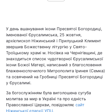
У день вшанування ікони Пресвятої Богородиці,
іменованої Єрусалимська, 25 жовтня,
архієпископ Ніжинський і Прилуцький Климент
звершив Божественну літургію у Свято-
Троїцькому храмі м. Носівка на Чернігівщині, де
знаходиться список чудотворної Єрусалимської
ікони Божої Матері, написаний з благословення
блаженноспочилого Митрополита Іринея (Семка)
та освячений на Гробниці Пресвятої Богородиці
у Єрусалимі.
За богослужінням була виголошена сугуба
молитва за мир в Україні та про єдність
Православної Церкви, повідомляє
сайт
Ніжинської єпархії УПЦ.