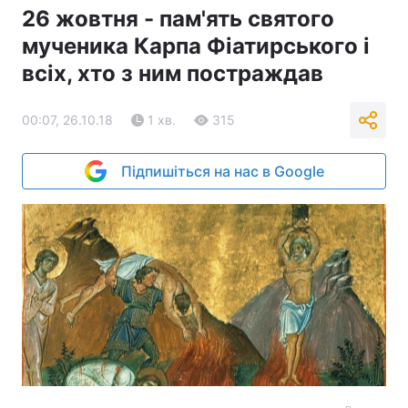
26 жовтня - пам'ять святого
мученика Карпа Фіатирського і
всіх, хто з ним постраждав
00:07, 26.10.18
1 хв.
315
Підпишіться на нас в Google