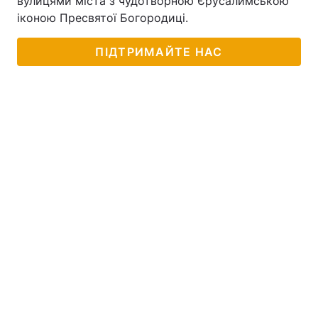
вулицями міста з чудотворною Єрусалимською
іконою Пресвятої Богородиці.
ПІДТРИМАЙТЕ НАС