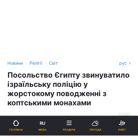
›
›
Новини
Релігії
Світ
рус
Посольство Єгипту звинуватило
ізраїльську поліцію у
жорстокому поводженні з
коптськими монахами
23:09, 25.10.18
2 хв.
570
RU
МОВА
ГОЛОВНА
РОЗДІЛИ
ПОГОДА
ЛАЙТ
Підпишіться на нас в Google