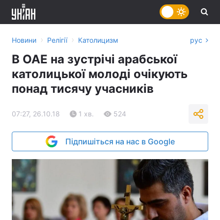
›
›
Новини
Релігії
Католицизм
рус
В ОАЕ на зустрічі арабської
католицької молоді очікують
понад тисячу учасників
07:27, 26.10.18
1 хв.
524
Підпишіться на нас в Google