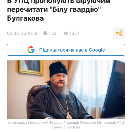
В УПЦ пропонують віруючим
перечитати "Білу гвардію"
Булгакова
05:36, 26.10.18
1 хв.
1354
Підпишіться на нас в Google
Архієпископ Боярський Феодосій, вікарій Київської Митрополії УПЦ
/ news.church.ua