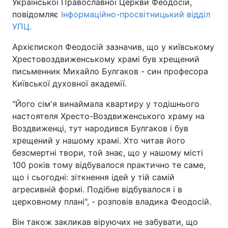
Української Православної Церкви Феодосій,
повідомляє
Інформаційно-просвітницький відділ
УПЦ.
Архієпископ Феодосій зазначив, що у київському
Хрестовоздвиженському храмі був хрещений
письменник Михайло Булгаков - син професора
Київської духовної академії.
"Його сім'я винаймала квартиру у тодішнього
настоятеля Хресто-Воздвиженського храму на
Воздвиженці, тут народився Булгаков і був
хрещений у нашому храмі. Хто читав його
безсмертні твори, той знає, що у нашому місті
100 років тому відбувалося практично те саме,
що і сьогодні: зіткнення ідей у тій самій
агресивній формі. Подібне відбувалося і в
церковному плані", - розповів владика Феодосій.
Він також закликав віруючих не забувати, що