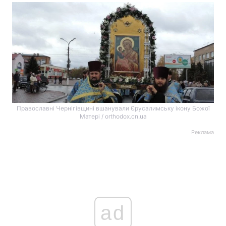
Православні Чернігівщині вшанували Єрусалимську ікону Божої
Матері / orthodox.cn.ua
Реклама
ad