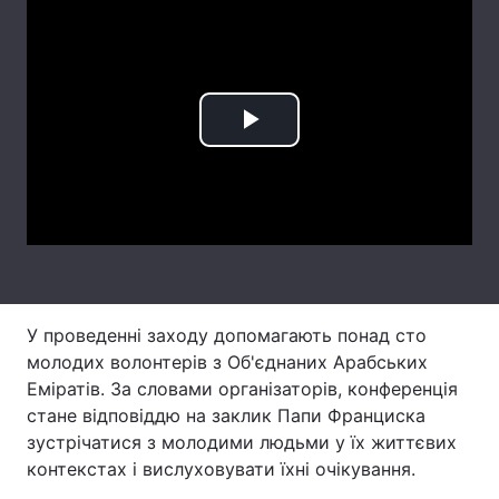
Лонгріди
Відео з Youtube
Статті
Play
Інтерв'ю
Думки
Video
Архів
Вакансії
Контакти
Послуги
У проведенні заходу допомагають понад сто
молодих волонтерів з Об'єднаних Арабських
Еміратів. За словами організаторів, конференція
стане відповіддю на заклик Папи Франциска
зустрічатися з молодими людьми у їх життєвих
контекстах і вислуховувати їхні очікування.