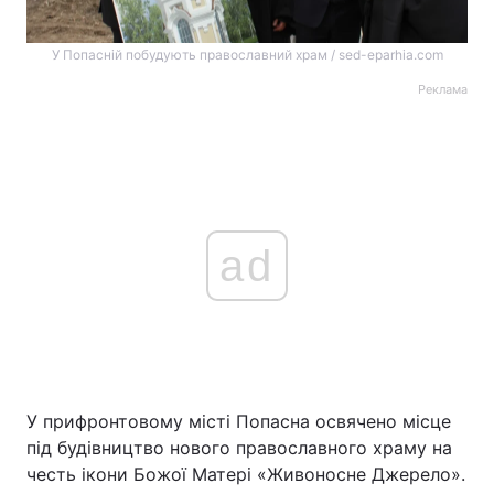
У Попасній побудують православний храм / sed-eparhia.com
Реклама
ad
У прифронтовому місті Попасна освячено місце
під будівництво нового православного храму на
честь ікони Божої Матері «Живоносне Джерело».