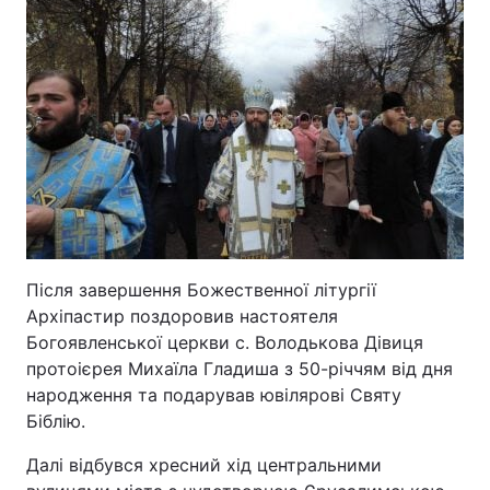
Після завершення Божественної літургії
Архіпастир поздоровив настоятеля
Богоявленської церкви с. Володькова Дівиця
протоієрея Михаїла Гладиша з 50-річчям від дня
народження та подарував ювілярові Святу
Біблію.
Далі відбувся хресний хід центральними