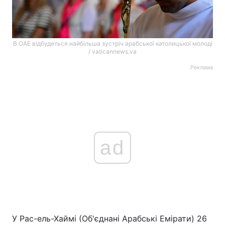
В ОАЕ відбудеться найбільша зустріч арабської католицької молоді
/ vaticannews.va
Реклама
ad
У Рас-ель-Хаймі (Об'єднані Арабські Емірати) 26