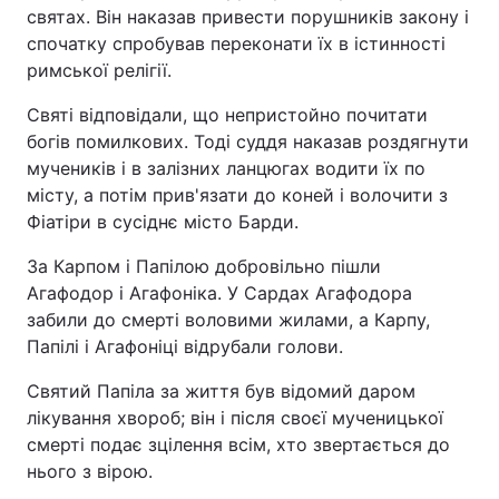
святах. Він наказав привести порушників закону і
спочатку спробував переконати їх в істинності
римської релігії.
Святі відповідали, що непристойно почитати
богів помилкових. Тоді суддя наказав роздягнути
мучеників і в залізних ланцюгах водити їх по
місту, а потім прив'язати до коней і волочити з
Фіатіри в сусіднє місто Барди.
За Карпом і Папілою добровільно пішли
Агафодор і Агафоніка. У Сардах Агафодора
забили до смерті воловими жилами, а Карпу,
Папілі і Агафоніці відрубали голови.
Святий Папіла за життя був відомий даром
лікування хвороб; він і після своєї мученицької
смерті подає зцілення всім, хто звертається до
нього з вірою.