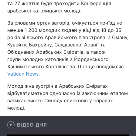
та 27 жовтня буде проходити Конференція
арабської католицької молоді.
За словами організаторів, очікується приїзд не
Головна
Війна
менше 1 200 молодих людей у віці від 18 до 35
років зі всього Аравійського півострова: з Оману,
Україна
Політика
Кувейту, Бахрейну, Саудівської Аравії та
Об'єднаних Арабських Еміратів, а також
Економіка
Світ
групи молодих католиків з Йорданського
Хашимітського Королівства. Про це повідомляє
Спорт
Наука
Vatican News.
Техно і зв'язок
Лайт
Молодіжна зустріч в Арабських Еміратах
відбуватиметься одночасно із заключним етапом
Зброя
Інциденти
ватиканського Синоду єпископів у справах
Здоров'я
Туризм
молоді.
Цікавинки
Погода
ВІДЕО ДНЯ
Екологія
Регіони