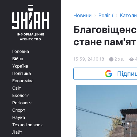
›
›
Новини
Релігії
Катол
Благовіщенс
ІНФОРМАЦІЙНЕ
стане пам'
АГЕНТСТВО
Головна
Війна
15:59, 24.10.18
2 хв.
Україна
Підпиш
Політика
Економіка
Світ
Екологія
Регіони
Спорт
Наука
Техно і зв'язок
Лайт