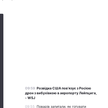
09:59
Розвідка США пов’язує з Росією
дрон з вибухівкою в аеропорту Лейпцига,
- WSJ
09:55
Поварів запитали, як готувати