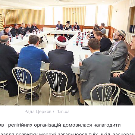
Рада Церков / irf.in.ua
в і релігійних організацій домовилася налагодити
задля розвитку мережі загальноосвітніх шкіл, заснован