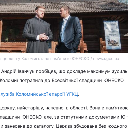
а церква у Коломиї стане пам’яткою ЮНЕСКО / news.ugcc.ua
Андрій Іванчук пообіцяв, що докладе максимум зусиль
 Коломиї потрапила до Всесвітньої спадщини ЮНЕСКО.
служба Коломийської єпархії УГКЦ
.
еркву, найстарішу, напевне, в області. Вона є пам’ятко
 спадщини ЮНЕСКО, але, за статутними документами Ю
ти занесена до каталогу. Церква збудована без жодного