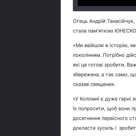
Отець Андрій Танасійчук,
стала пам'яткою ЮНЕСКО
«Ми ввійшли в історію, ми
поколінням. Потрібно дій
які це готові зробити. Ва
збережена, а так само, що
сказав священик.
«У Коломиї є дуже гарні з
їх попросити, щоб вони п
досягнення первісного с
докласти зусиль і зроби