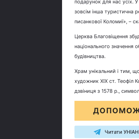
подарунок для нас усіх. У
зовсім інша туристична р
писанкової Коломиї», – ск
Церква Благовіщення збуд
національного значення о
будівництва.
Храм унікальний і тим, щ
художник ХІХ ст. Теофіл 
дзвіниця з 1578 р., симв
ДОПОМОЖ
Читати УНІАН