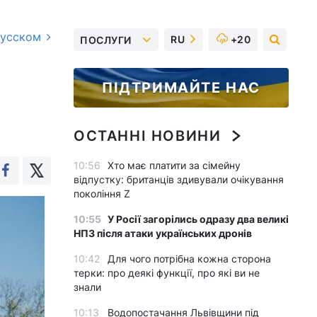
русском
RU
+20
ПОСЛУГИ
ПІДТРИМАЙТЕ НАС
ОСТАННІ НОВИНИ
10:56
Хто має платити за сімейну
відпустку: британців здивували очікування
покоління Z
10:55
У Росії загорілись одразу два великі
НПЗ після атаки українських дронів
10:42
Для чого потрібна кожна сторона
терки: про деякі функції, про які ви не
знали
10:13
Водопостачання Львівщини під