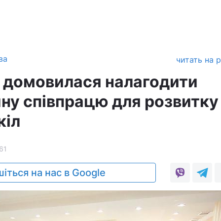
ва
читать на 
 домовилася налагодити
ну співпрацю для розвитку
кіл
61
іться на нас в Google