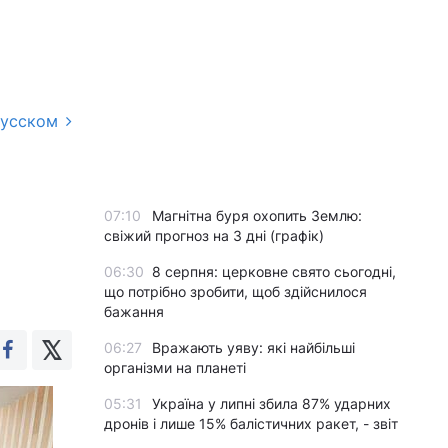
русском
07:10
Магнітна буря охопить Землю:
свіжий прогноз на 3 дні (графік)
06:30
8 серпня: церковне свято сьогодні,
що потрібно зробити, щоб здійснилося
бажання
06:27
Вражають уяву: які найбільші
організми на планеті
05:31
Україна у липні збила 87% ударних
дронів і лише 15% балістичних ракет, - звіт