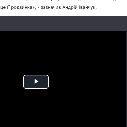
це її родзинка», - зазначив Андрій Іванчук.
Play
Video