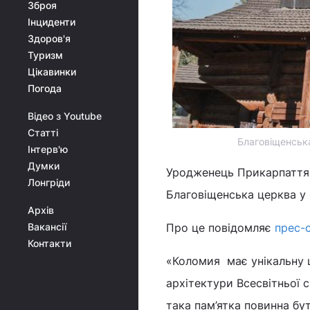
Зброя
Інциденти
Здоров'я
Туризм
Цікавинки
Погода
Відео з Youtube
Статті
Благовіщенськ
Інтерв'ю
Думки
Уродженець Прикарпаття 
Лонгріди
Благовіщенська церква у
Архів
Вакансії
Про це повідомляє
прес-
Контакти
«Коломия має унікальну ц
архітектури Всесвітньої
така пам’ятка повинна бу