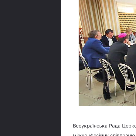
Всеукраїнська Рада Церко
міжконфесійну співпрацю 