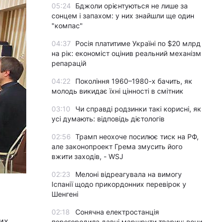
05:24
Бджоли орієнтуються не лише за
сонцем і запахом: у них знайшли ще один
"компас"
04:37
Росія платитиме Україні по $20 млрд
на рік: економіст оцінив реальний механізм
репарацій
04:22
Покоління 1960–1980-х бачить, як
молодь викидає їхні цінності в смітник
03:10
Чи справді родзинки такі корисні, як
усі думають: відповідь дієтологів
02:56
Трамп неохоче посилює тиск на РФ,
але законопроект Грема змусить його
вжити заходів, - WSJ
02:23
Мелоні відреагувала на вимогу
Іспанії щодо прикордонних перевірок у
Шенгені
02:18
Сонячна електростанція
их
перегородила давні маршрути тварин: вони