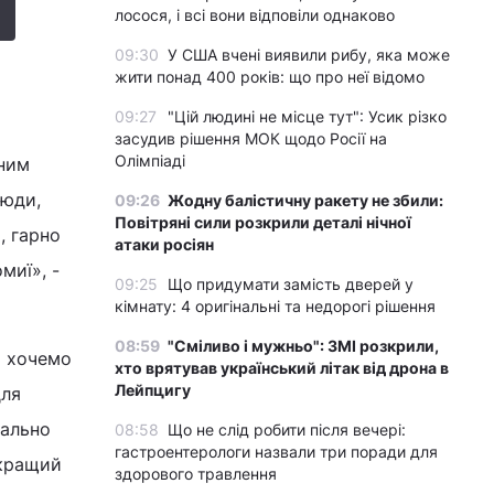
лосося, і всі вони відповіли однаково
09:30
У США вчені виявили рибу, яка може
жити понад 400 років: що про неї відомо
09:27
"Цій людині не місце тут": Усик різко
засудив рішення МОК щодо Росії на
Олімпіаді
пним
люди,
09:26
Жодну балістичну ракету не збили:
Повітряні сили розкрили деталі нічної
, гарно
атаки росіян
миї», -
09:25
Що придумати замість дверей у
кімнату: 4 оригінальні та недорогі рішення
08:59
"Сміливо і мужньо": ЗМІ розкрили,
и хочемо
хто врятував український літак від дрона в
Лейпцигу
для
мально
08:58
Що не слід робити після вечері:
гастроентерологи назвали три поради для
йкращий
здорового травлення