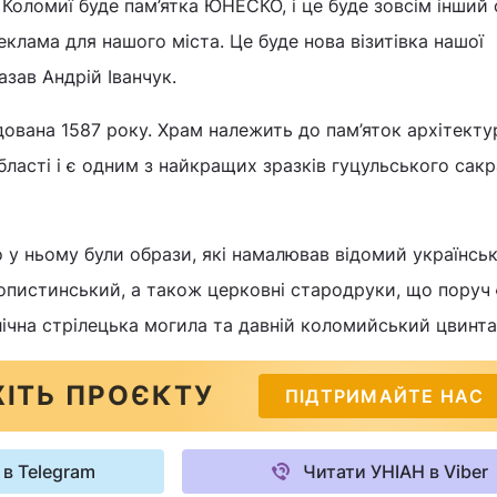
 Коломиї буде пам’ятка ЮНЕСКО, і це буде зовсім інший 
еклама для нашого міста. Це буде нова візитівка нашої
азав Андрій Іванчук.
ована 1587 року. Храм належить до пам’яток архітекту
бласті і є одним з найкращих зразків гуцульського сак
о у ньому були образи, які намалював відомий українсь
Копистинський, а також церковні стародруки, що поруч 
олічна стрілецька могила та давній коломийський цвинта
ІТЬ ПРОЄКТУ
ПІДТРИМАЙТЕ НАС
 в Telegram
Читати УНІАН в Viber