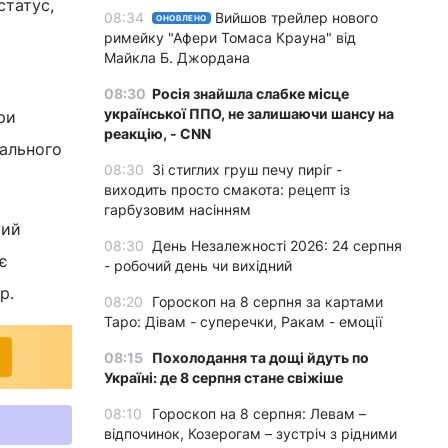
статус,
08:34
Вийшов трейлер нового
ОНОВЛЕНО
римейку "Афери Томаса Крауна" від
Майкла Б. Джордана
08:30
Росія знайшла слабке місце
української ППО, не залишаючи шансу на
ри
реакцію, - CNN
рального
08:30
Зі стиглих груш печу пиріг -
виходить просто смакота: рецепт із
гарбузовим насінням
кий
08:30
День Незалежності 2026: 24 серпня
є
- робочий день чи вихідний
р.
08:20
Гороскоп на 8 серпня за картами
Таро: Дівам - суперечки, Ракам - емоції
08:15
Похолодання та дощі йдуть по
Україні: де 8 серпня стане свіжіше
08:10
Гороскоп на 8 серпня: Левам –
відпочинок, Козерогам – зустріч з рідними