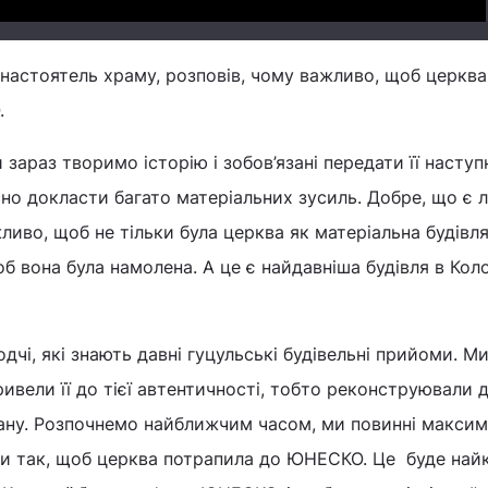
 настоятель храму, розповів, чому важливо, щоб церква
.
 зараз творимо історію і зобов’язані передати її насту
сно докласти багато матеріальних зусиль. Добре, що є 
жливо, щоб не тільки була церква як матеріальна будівля
б вона була намолена. А це є найдавніша будівля в Коло
одчі, які знають давні гуцульські будівельні прийоми. М
ривели її до тієї автентичності, тобто реконструювали 
тану. Розпочнемо найближчим часом, ми повинні макси
ти так, щоб церква потрапила до ЮНЕСКО. Це буде на