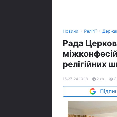
›
›
Новини
Релігії
Держа
Рада Церков
міжконфесій
релігійних ш
15:27, 24.10.18
2 хв.
3
Підпиш