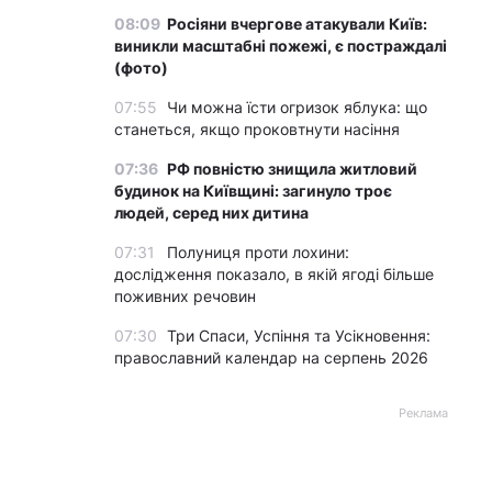
08:09
Росіяни вчергове атакували Київ:
виникли масштабні пожежі, є постраждалі
(фото)
07:55
Чи можна їсти огризок яблука: що
станеться, якщо проковтнути насіння
07:36
РФ повністю знищила житловий
будинок на Київщині: загинуло троє
людей, серед них дитина
07:31
Полуниця проти лохини:
дослідження показало, в якій ягоді більше
поживних речовин
07:30
Три Спаси, Успіння та Усікновення:
православний календар на серпень 2026
Реклама