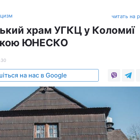
ицизм
читать на 
ький храм УГКЦ у Коломиї
яткою ЮНЕСКО
430
іться на нас в Google