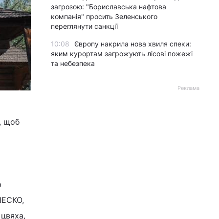
загрозою: "Бориславська нафтова
компанія" просить Зеленського
переглянути санкції
10:08
Європу накрила нова хвиля спеки:
яким курортам загрожують лісові пожежі
та небезпека
Реклама
, щоб
ю
НЕСКО,
 цвяха,