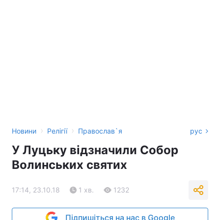
›
›
Новини
Релігії
Православ`я
рус
У Луцьку відзначили Собор
Волинських святих
17:14, 23.10.18
1 хв.
1232
Підпишіться на нас в Google