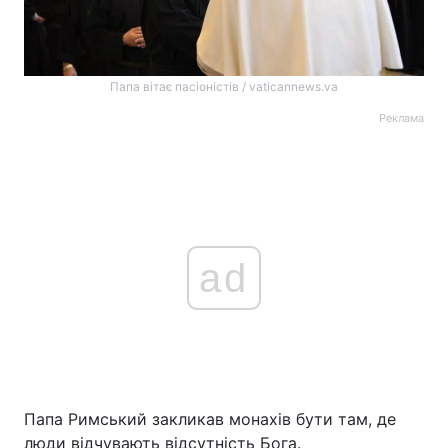
Папа вітає пасіоністів / vaticannews.va
Реклама
ad
Папа Римський закликав монахів бути там, де
люди відчувають відсутність Бога.