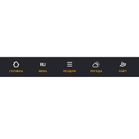
RU
МОВА
ГОЛОВНА
РОЗДІЛИ
ПОГОДА
ЛАЙТ
›
›
Новини
Релігії
Паства
рус
На Тернопільщині олень завдав
тілесних травм монаху з
Почаївської лаври