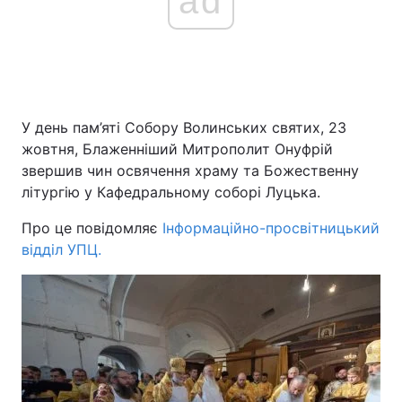
ad
У день пам’яті Собору Волинських святих, 23
жовтня, Блаженніший Митрополит Онуфрій
звершив чин освячення храму та Божественну
літургію у Кафедральному соборі Луцька.
Про це повідомляє
Інформаційно-просвітницький
відділ УПЦ.