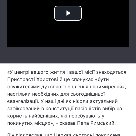
Лонгріди
Play
Відео з Youtube
Статті
Video
Інтерв'ю
Думки
Архів
Вакансії
Контакти
«У центрі вашого життя і вашої місії знаходяться
Пристрасті Христові й це спонукає «бути
Послуги
служителями духовного зцілення і примирення»,
настільки необхідних для сьогоднішньої
євангелізації. У наші дні як ніколи актуальний
зафіксований в конституції пасіоністів вибір на
користь найбідніших, які перебувають у
покинутих місцях», - сказав Папа Римський.
Він підкреслив, що Церква сьогодні покликана