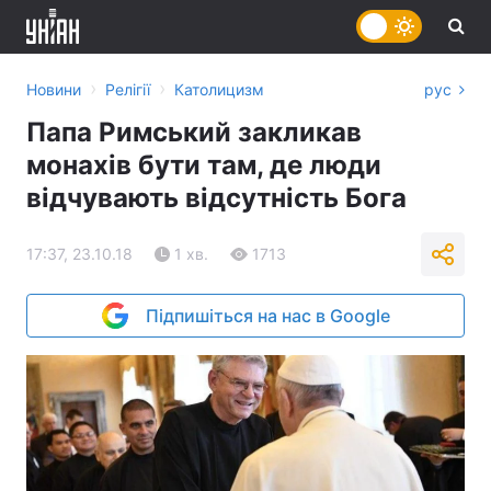
›
›
Новини
Релігії
Католицизм
рус
Папа Римський закликав
монахів бути там, де люди
відчувають відсутність Бога
17:37, 23.10.18
1 хв.
1713
Підпишіться на нас в Google