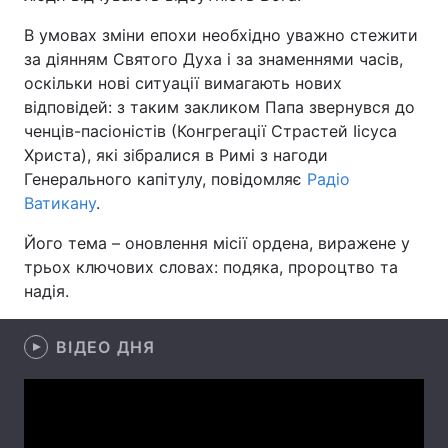
В умовах зміни епохи необхідно уважно стежити
за діянням Святого Духа і за знаменнями часів,
оскільки нові ситуації вимагають нових
Головна
Війна
відповідей: з таким закликом Папа звернувся до
ченців-пасіоністів (Конгрегації Страстей Іісуса
Україна
Політика
Христа), які зібралися в Римі з нагоди
Економіка
Світ
Генерального капітулу, повідомляє
Радіо
Ватикану
.
Спорт
Наука
Його тема – оновлення місії ордена, виражене у
Техно і зв'язок
Лайт
трьох ключових словах: подяка, пророцтво та
надія.
Зброя
Інциденти
ВІДЕО ДНЯ
Здоров'я
Туризм
Цікавинки
Погода
Екологія
Регіони