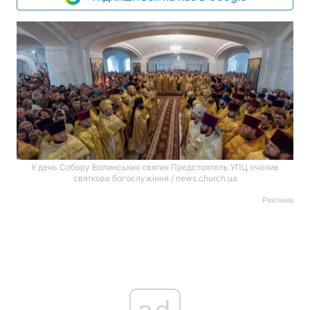
У день Собору Волинських святих Предстоятель УПЦ очолив
святкове богослужіння / news.church.ua
Реклама