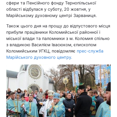
сфери та Пенсійного фонду Тернопільської
області відбулася у суботу, 20 жовтня, у
Марійському духовному центрі Зарваниця.
Головна
Війна
Також цього дня на прощу до відпустового місця
прибули працівники Коломийської районної і
Україна
Політика
міської влади та паломники з м. Коломия спільно
з владикою Василієм Івасюком, єпископом
Економіка
Світ
Коломийським УГКЦ, повідомляє
прес-служба
Марійського духовного центру.
Спорт
Наука
Техно і зв'язок
Лайт
Зброя
Інциденти
Здоров'я
Туризм
Цікавинки
Погода
Екологія
Регіони