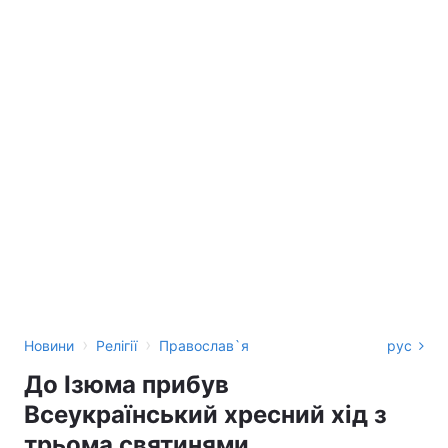
›
›
Новини
Релігії
Православ`я
рус
До Ізюма прибув
Всеукраїнський хресний хід з
трьома святинями