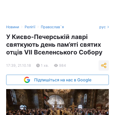
›
›
Новини
Релігії
Православ`я
рус
У Києво-Печерській лаврі
святкують день пам’яті святих
отців VII Вселенського Собору
17:39, 21.10.18
1 хв.
984
Підпишіться на нас в Google