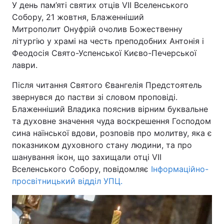
У день пам’яті святих отців VII Вселенського
Собору, 21 жовтня, Блаженніший
Митрополит Онуфрій очолив Божественну
літургію у храмі на честь преподобних Антонія і
Феодосія Свято-Успенської Києво-Печерської
лаври.
Після читання Святого Євангелія Предстоятель
звернувся до пастви зі словом проповіді.
Блаженніший Владика пояснив вірним буквальне
та духовне значення чуда воскрешення Господом
сина наїнської вдови, розповів про молитву, яка є
показником духовного стану людини, та про
шанування ікон, що захищали отці VII
Вселенського Собору, повідомляє
Інформаційно-
просвітницький відділ УПЦ.