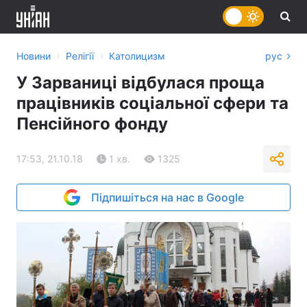
›
›
Новини
Релігії
Католицизм
рус
У Зарваниці відбулася проща
працівників соціальної сфери та
Пенсійного фонду
17:53, 21.10.18
1 хв.
1325
Підпишіться на нас в Google