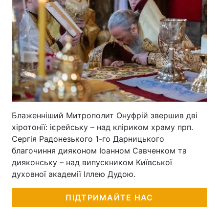
Блаженніший Митрополит Онуфрій звершив дві
хіротонії: ієрейську – над кліриком храму прп.
Сергія Радонезького 1-го Дарницького
благочиння дияконом Іоанном Савченком та
дияконську – над випускником Київської
духовної академії Іллею Дудою.
ПІДТРИМАЙТЕ НАС