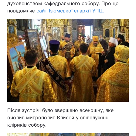
духовенством кафедрального собору. Про це
повідомляє
сайт Ізюмської єпархії УПЦ.
Після зустрічі було звершено всеношну, яке
очолив митрополит Єлисей у співслужінні
кліриків собору.