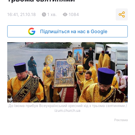
16:41, 21.10.18
1 хв.
1084
Підпишіться на нас в Google
До Ізюма прибув Всеукраїнський хресний хід з трьома святинями /
izum.church.ua
Реклама