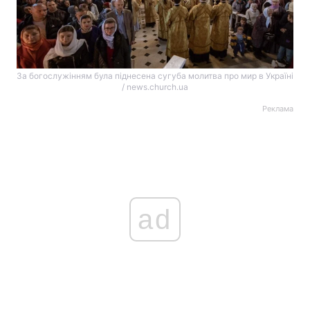
За богослужінням була піднесена сугуба молитва про мир в Україні
/ news.church.ua
Реклама
ad