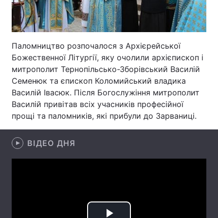
Лонгріди
Паломництво розпочалося з Архієрейської
Відео з Youtube
Статті
Божественної Літургії, яку очолили архієпископ і
Інтерв'ю
Думки
митрополит Тернопільсько-Зборівський Василій
Семенюк та єпископ Коломийський владика
Архів
Вакансії
Василій Івасюк. Після Богослужіння митрополит
Василій привітав всіх учасників професійної
Контакти
прощі та паломників, які прибули до Зарваниці.
Послуги
ВІДЕО ДНЯ