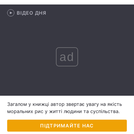
Лонгріди
ВІДЕО ДНЯ
Відео з Youtube
Статті
Інтерв'ю
Думки
ad
Архів
Вакансії
Контакти
Послуги
Загалом у книжці автор звертає увагу на якість
моральних рис у житті людини та суспільства.
ПІДТРИМАЙТЕ НАС