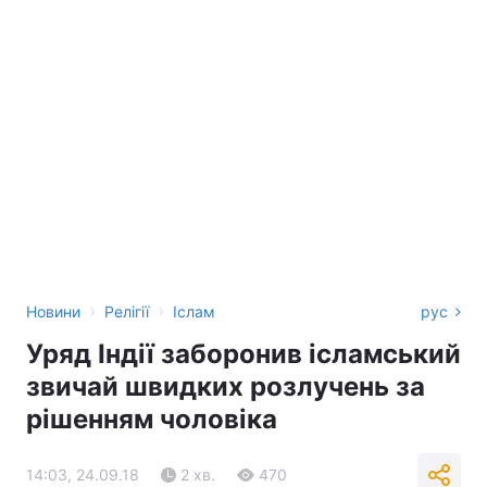
›
›
Новини
Релігії
Іслам
рус
Уряд Індії заборонив ісламський
звичай швидких розлучень за
рішенням чоловіка
14:03, 24.09.18
2 хв.
470