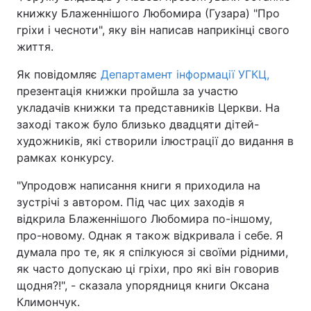
книжку Блаженнішого Любомира (Гузара) "Про
гріхи і чесноти", яку він написав наприкінці свого
життя.
Головна
Війна
Як повідомляє
Департамент інформації УГКЦ,
презентація книжки пройшла за участю
Україна
Політика
укладачів книжки та представників Церкви. На
Економіка
Світ
заході також було близько двадцяти дітей-
художників, які створили ілюстрації до видання в
Спорт
Наука
рамках конкурсу.
Техно і зв'язок
Лайт
"Упродовж написання книги я приходила на
зустрічі з автором. Під час цих заходів я
Зброя
Інциденти
відкрила Блаженнішого Любомира по-іншому,
про-новому. Однак я також відкривала і себе. Я
Здоров'я
Туризм
думала про те, як я спілкуюся зі своїми рідними,
як часто допускаю ці гріхи, про які він говорив
Цікавинки
Погода
щодня?!", - сказала упорядниця книги Оксана
Климончук.
Екологія
Регіони