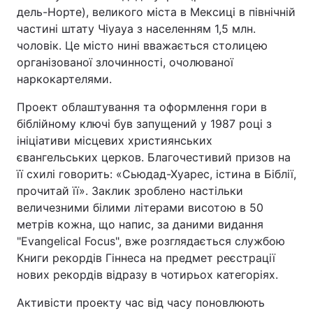
дель-Норте), великого міста в Мексиці в північній
частині штату Чіуауа з населенням 1,5 млн.
чоловік. Це місто нині вважається столицею
організованої злочинності, очолюваної
наркокартелями.
Проект облаштування та оформлення гори в
біблійному ключі був запущений у 1987 році з
ініціативи місцевих християнських
євангельських церков. Благочестивий призов на
її схилі говорить: «Сьюдад-Хуарес, істина в Біблії,
прочитай її». Заклик зроблено настільки
величезними білими літерами висотою в 50
метрів кожна, що напис, за даними видання
"Evangelical Focus", вже розглядається службою
Книги рекордів Гіннеса на предмет реєстрації
нових рекордів відразу в чотирьох категоріях.
Активісти проекту час від часу поновлюють