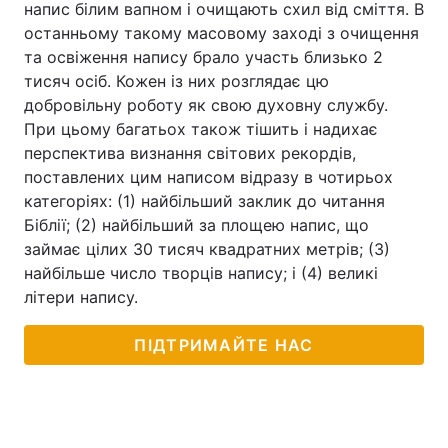
напис білим вапном і очищають схил від сміття. В
останньому такому масовому заході з очищення
та освіження напису брало участь близько 2
тисяч осіб. Кожен із них розглядає цю
добровільну роботу як свою духовну службу.
При цьому багатьох також тішить і надихає
перспектива визнання світових рекордів,
поставлених цим написом відразу в чотирьох
категоріях: (1) найбільший заклик до читання
Біблії; (2) найбільший за площею напис, що
займає цілих 30 тисяч квадратних метрів; (3)
найбільше число творців напису; і (4) великі
літери напису.
ПІДТРИМАЙТЕ НАС