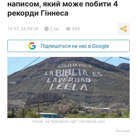
написом, який може побити 4
рекорди Гіннеса
14:37, 24.09.18
2 хв.
499
Підпишіться на нас в Google
Напис на "Біблійній горі" / facebook.com
Реклама