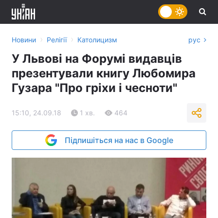
›
›
Новини
Релігії
Католицизм
рус
У Львові на Форумі видавців
презентували книгу Любомира
Гузара "Про гріхи і чесноти"
15:10, 24.09.18
1 хв.
464
Підпишіться на нас в Google