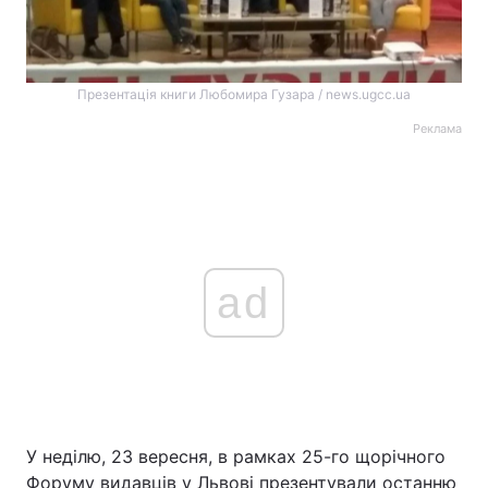
Презентація книги Любомира Гузара / news.ugcc.ua
Реклама
ad
У неділю, 23 вересня, в рамках 25-го щорічного
Форуму видавців у Львові презентували останню