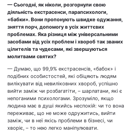
— Сьогодні, як ніколи, розгорнули свою
діяльність екстрасенси, парапсихологи,
«бабки». Вони пропонують швидке одужання,
зняття порч, допомогу в усіх життєвих
проблемах. Яка різниця між універсальними
засобами від усіх проблем і хвороб так званих
цілителів та чудесами, які звершуються
молитвами святих?
— Думаю, що 99,9% екстрасенсів, «бабок» і
подібних особистостей, які обіцяють людям
вилікувати від невиліковних хвороб, успішно
вийти заміж чи розбагатіти, – шарлатани, які є
непоганими психологами. Зрозуміло, якщо
людина має в душі якийсь неспокій: чи то вона
переживає, що не може одружитись, вийти
заміж, чи в неї якісь проблеми в бізнесі, чи
хворіє, – то нею легко маніпулювати.