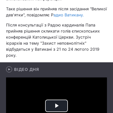
Таке рішення він прийняв після засідання "Великої
дев'ятки", повідомляє Р
адио Ватикану.
Головна
Війна
Після консультації з Радою кардиналів Папа
прийняв рішення скликати голів єпископських
Україна
Політика
конференцій Католицької Церкви. Зустріч
ієрархів на тему "Захист неповнолітніх"
Економіка
Світ
відбудеться у Ватикані з 21 по 24 лютого 2019
року.
Спорт
Наука
Техно і зв'язок
Лайт
ВІДЕО ДНЯ
Зброя
Інциденти
Здоров'я
Туризм
Цікавинки
Погода
Play
Екологія
Регіони