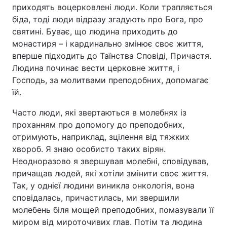
приходять воцерковлені люди. Коли трапляється
біда, тоді люди відразу згадують про Бога, про
святині. Буває, що людина приходить до
монастиря – і кардинально змінює своє життя,
вперше підходить до Таїнства Сповіді, Причастя.
Людина починає вести церковне життя, і
Господь, за молитвами преподобних, допомагає
їй.
Часто люди, які звертаються в молебнях із
проханням про допомогу до преподобних,
отримують, наприклад, зцілення від тяжких
хвороб. Я знаю особисто таких вірян.
Неодноразово я звершував молебні, сповідував,
причащав людей, які хотіли змінити своє життя.
Так, у однієї людини виникла онкологія, вона
сповідалась, причастилась, ми звершили
молебень біля мощей преподобних, помазували її
миром від мироточивих глав. Потім та людина