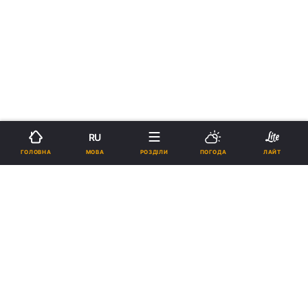
RU
МОВА
ГОЛОВНА
РОЗДІЛИ
ПОГОДА
ЛАЙТ
›
›
Новини
Релігії
Афон
рус
Історія положення пояса
Пресвятої Богородиці
10:32, 13.09.18
1 хв.
1785