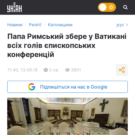
›
›
Новини
Релігії
Католицизм
рус
Папа Римський збере у Ватикані
всіх голів єпископських
конференцій
11:40, 13.09.18
0 хв.
2901
Підпишіться на нас в Google