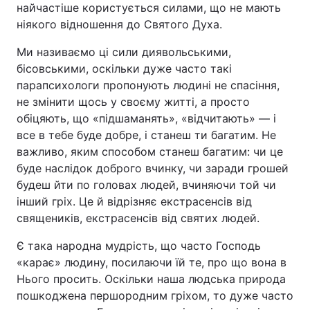
найчастіше користується силами, що не мають
ніякого відношення до Святого Духа.
Ми називаємо ці сили диявольськими,
бісовськими, оскільки дуже часто такі
парапсихологи пропонують людині не спасіння,
не змінити щось у своєму житті, а просто
обіцяють, що «підшаманять», «відчитають» — і
все в тебе буде добре, і станеш ти багатим. Не
важливо, яким способом станеш багатим: чи це
буде наслідок доброго вчинку, чи заради грошей
будеш йти по головах людей, вчиняючи той чи
інший гріх. Це й відрізняє екстрасенсів від
священиків, екстрасенсів від святих людей.
Є така народна мудрість, що часто Господь
«карає» людину, посилаючи їй те, про що вона в
Нього просить. Оскільки наша людська природа
пошкоджена першородним гріхом, то дуже часто