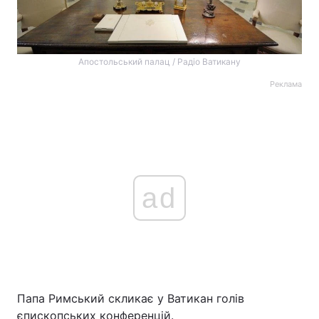
Апостольський палац / Радіо Ватикану
Реклама
ad
Папа Римський скликає у Ватикан голів
єпископських конференцій.