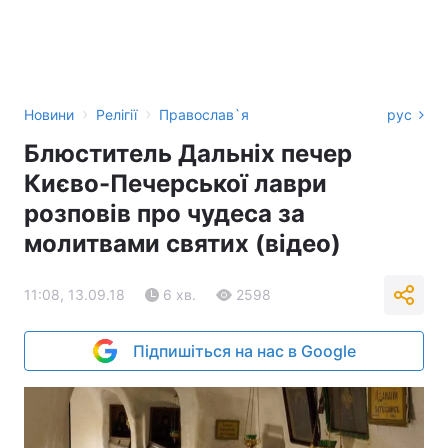
›
›
Новини
Релігії
Православ`я
рус
Блюститель Дальніх печер
Києво-Печерської лаври
розповів про чудеса за
молитвами святих (відео)
11:08, 13.09.18
6 хв.
2598
Підпишіться на нас в Google