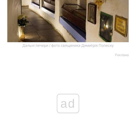
Дальні печери / фото священика Димитрія Попеску
Реклама
ad