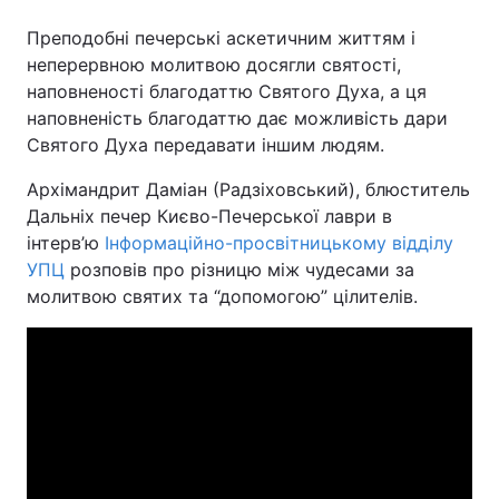
Преподобні печерські аскетичним життям і
неперервною молитвою досягли святості,
наповненості благодаттю Святого Духа, а ця
наповненість благодаттю дає можливість дари
Святого Духа передавати іншим людям.
Архімандрит Даміан (Радзіховський), блюститель
Дальніх печер Києво-Печерської лаври в
інтерв’ю
Інформаційно-просвітницькому відділу
УПЦ
розповів про різницю між чудесами за
молитвою святих та “допомогою” цілителів.