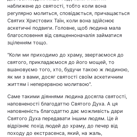
наближене до святості, тобто коли вона
регулярно молиться, сповідається, причащається
Святих Христових Таїн, коли вона здійснює
аскетичні подвиги. Головне, щоб людина мала
благословення від священноначалія займатися
зціленням тощо.
"Коли ми приходимо до храму, звертаємося до
святого, прикладаємося до його мощей, то
вшановуємо того, хто, будучи такою ж людиною,
як ми з вами, досяг святості своїм аскетичним
життям і неперервною молитвою".
Саме такими діяннями людина досягла святості,
наповненості благодаттю Святого Духа. А ця
наповненість благодаттю дає можливість дари
Святого Духа передавати іншим людям. Це й
відрізняє похід людей до храму, до печер від
походу до екстрасенса, який, на жаль,