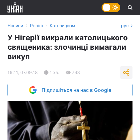
›
›
Новини
Релігії
Католицизм
рус
У Нігерії викрали католицького
священика: злочинці вимагали
викуп
16:11, 07.09.18
1 хв.
763
Підпишіться на нас в Google