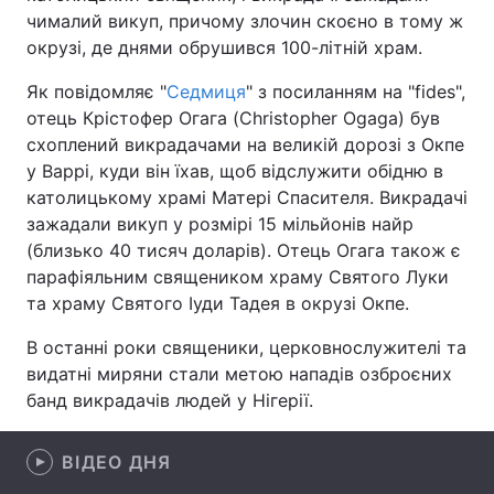
чималий викуп, причому злочин скоєно в тому ж
окрузі, де днями обрушився 100-літній храм.
Як повідомляє "
Седмиця
" з посиланням на "fides",
Головна
Війна
отець Крістофер Огага (Christopher Ogaga) був
схоплений викрадачами на великій дорозі з Окпе
Україна
Політика
у Варрі, куди він їхав, щоб відслужити обідню в
Економіка
Світ
католицькому храмі Матері Спасителя. Викрадачі
зажадали викуп у розмірі 15 мільйонів найр
Спорт
Наука
(близько 40 тисяч доларів). Отець Огага також є
парафіяльним священиком храму Святого Луки
Техно і зв'язок
Лайт
та храму Святого Іуди Тадея в окрузі Окпе.
Зброя
Інциденти
В останні роки священики, церковнослужителі та
видатні миряни стали метою нападів озброєних
Здоров'я
Туризм
банд викрадачів людей у Нігерії.
Цікавинки
Погода
ВІДЕО ДНЯ
Екологія
Регіони