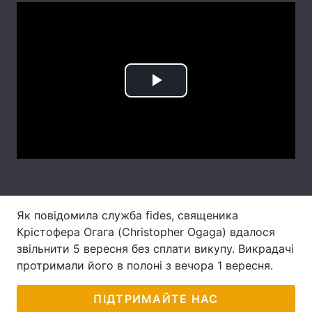
Лонгріди
Відео з Youtube
Статті
Play
Інтерв'ю
Думки
Video
Архів
Вакансії
Контакти
Послуги
Як повідомила служба fides, священика
Крістофера Огага (Christopher Ogaga) вдалося
звільнити 5 вересня без сплати викупу. Викрадачі
протримали його в полоні з вечора 1 вересня.
ПІДТРИМАЙТЕ НАС