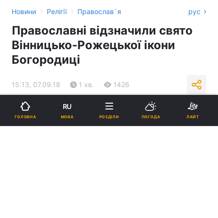
›
›
Новини
Релігії
Православ`я
рус
Православні відзначили свято
Вінницько-Рожецької ікони
Богородиці
15:13, 07.09.18
1 хв.
1426
RU
Підпишіться на нас в Google
МОВА
ГОЛОВНА
РОЗДІЛИ
ПОГОДА
ЛАЙТ