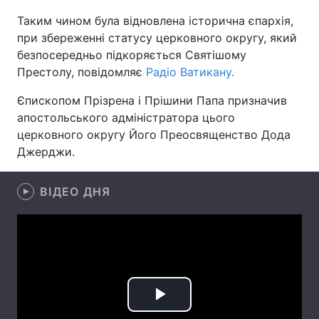
Таким чином була відновлена історична єпархія,
при збереженні статусу церковного округу, який
безпосередньо підкоряється Святішому
Головна
Війна
Престолу, повідомляє
Радіо Ватикану.
Україна
Політика
Єпископом Прізрена і Прішини Папа призначив
апостольського адміністратора цього
Економіка
Світ
церковного округу Його Преосвященство Дода
Джерджи.
Спорт
Наука
Техно і зв'язок
Лайт
ВІДЕО ДНЯ
Зброя
Інциденти
Здоров'я
Туризм
Цікавинки
Погода
Play
Екологія
Регіони