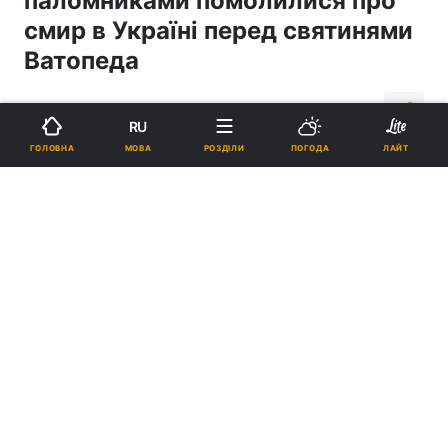
паломниками помолилися про
смир в Україні перед святинями
Ватопеда
15:07, 05.09.18
1 хв.
442
RU
МОВА
ГОЛОВНА
РОЗДІЛИ
ПОГОДА
ЛАЙТ
Підпишіться на нас в Google
Реклама