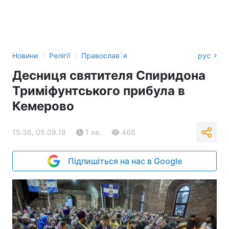
›
›
Новини
Релігії
Православ`я
рус
Десниця святителя Спиридона
Триміфунтського прибула в
Кемерово
15:36, 05.09.18
1 хв.
468
Підпишіться на нас в Google