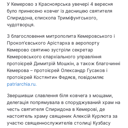
У Кемерово з Красноярська увечері 4 вересня
було принесено ковчег із десницею святителя
Спиридона, єпископа Триміфунтського,
чудотворця.
З благословення митрополита Кемеровського і
Прокоп'євського Арістарха в аеропорту
Кемерово святиню зустріли секретар
Кемеровського єпархіального управління
протоієрей Димитрій Мошкін, а також благочинні
Кемерова – протоієрей Олександр Гусаков і
протоієрей Костянтин Федяєв, повідомляє
patriarchia.ru.
Звершивши славлення біля ковчега з мощами,
делегація попрямувала в споруджуваний храм на
честь святителя Спиридона в Кемерові, де
настоятель храму священик Алексій Курлюта за
участю священнослужителів столиці Кузбасу