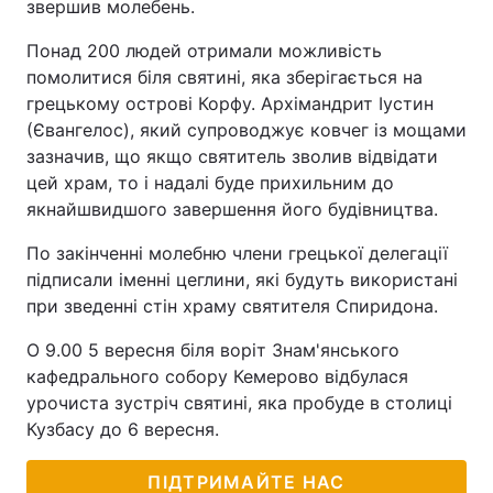
звершив молебень.
Понад 200 людей отримали можливість
помолитися біля святині, яка зберігається на
грецькому острові Корфу. Архімандрит Іустин
(Євангелос), який супроводжує ковчег із мощами
зазначив, що якщо святитель зволив відвідати
цей храм, то і надалі буде прихильним до
якнайшвидшого завершення його будівництва.
По закінченні молебню члени грецької делегації
підписали іменні цеглини, які будуть використані
при зведенні стін храму святителя Спиридона.
О 9.00 5 вересня біля воріт Знам'янського
кафедрального собору Кемерово відбулася
урочиста зустріч святині, яка пробуде в столиці
Кузбасу до 6 вересня.
ПІДТРИМАЙТЕ НАС