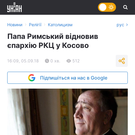
›
›
Новини
Релігії
Католицизм
рус
Папа Римський відновив
єпархію РКЦ у Косово
16:09, 05.09.18
0 хв.
512
Підпишіться на нас в Google