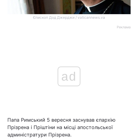
Єпископ Дод Джерджи / vaticannews.va
Реклама
ad
Папа Римський 5 вересня заснував єпархію
Прізрена і Пріштіни на місці апостольської
админістратури Прізрена.