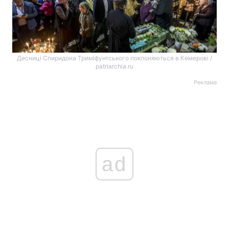
Десниці Спиридона Триміфунтського поклоняються в Кемерові /
patriarchia.ru
Реклама
ad