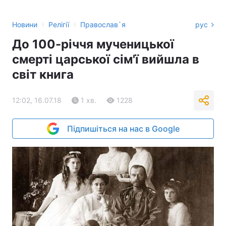
›
›
Новини
Релігії
Православ`я
рус
До 100-річчя мученицької
смерті царської сім'ї вийшла в
світ книга
12:02, 16.07.18
1 хв.
1228
Підпишіться на нас в Google