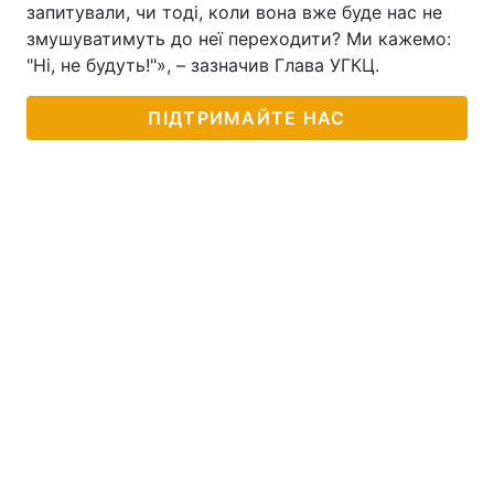
запитували, чи тоді, коли вона вже буде нас не
Тема оформлення
змушуватимуть до неї переходити? Ми кажемо:
"Ні, не будуть!"», – зазначив Глава УГКЦ.
ПІДТРИМАЙТЕ НАС