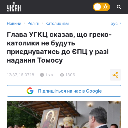
›
›
Новини
Релігії
Католицизм
рус
Глава УГКЦ сказав, що греко-
католики не будуть
приєднуватись до ЄПЦ у разі
надання Томосу
12:37, 16.07.18
1 хв.
1806
Підпишіться на нас в Google