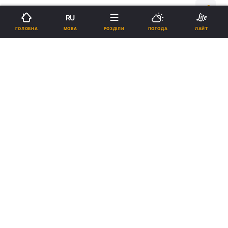
11:29, 16.07.18
2 хв.
766
RU
МОВА
ГОЛОВНА
РОЗДІЛИ
ПОГОДА
ЛАЙТ
Підпишіться на нас в Google
Ватикан, ілюстративне фото / mytravelry.com
Реклама