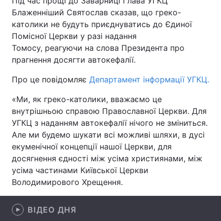
Під час прощі до Заварниці Глава УГКЦ
Блаженніший Святослав сказав, що греко-
католики не будуть приєднуватись до Єдиної
Помісної Церкви у разі надання
Головна
Війна
Томосу, реагуючи на слова Президента про
прагнення досягти автокефалії.
Україна
Політика
Про це повідомляє
Департамент інформації УГКЦ.
Економіка
Світ
«Ми, як греко-католики, вважаємо це
Спорт
Наука
внутрішньою справою Православної Церкви. Для
УГКЦ з наданням автокефалії нічого не зміниться.
Техно і зв'язок
Лайт
Але ми будемо шукати всі можливі шляхи, в дусі
екуменічної концепції нашої Церкви, для
Зброя
Інциденти
досягнення єдності між усіма християнами, між
усіма частинами Київської Церкви
Здоров'я
Туризм
Володимирового Хрещення.
Цікавинки
Погода
ВІДЕО ДНЯ
Екологія
Регіони