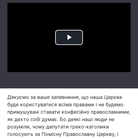
Лонгріди
Відео з Youtube
Статті
Play
Інтерв'ю
Думки
Video
Архів
Вакансії
Контакти
Послуги
Дякуємо за ваше запевнення, що наша Церква
буде користуватися всіма правами і не будемо
примушувані ставати конфесійно православними,
як дехто собі думає. Бо деякі наші люди не
розуміли, чому депутати греко-католики
голосують за Помісну Православну Церкву, і