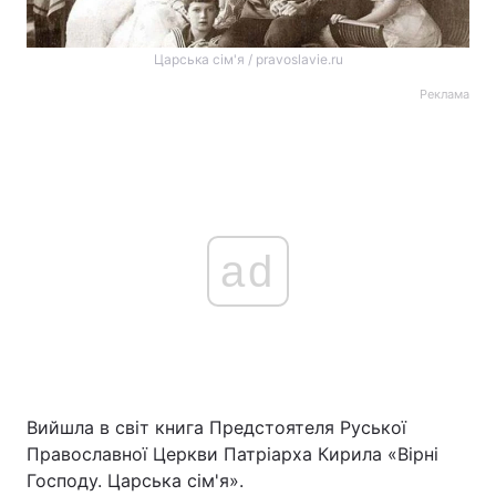
Царська сім'я / pravoslavie.ru
Реклама
ad
Вийшла в світ книга Предстоятеля Руської
Православної Церкви Патріарха Кирила «Вірні
Господу. Царська сім'я».