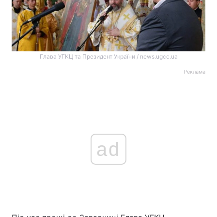
Глава УГКЦ та Президент України / news.ugcc.ua
Реклама
ad