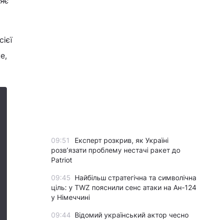
ляє
сієї
е,
09:51
Експерт розкрив, як Україні
розвʼязати проблему нестачі ракет до
Patriot
09:45
Найбільш стратегічна та символічна
ціль: у TWZ пояснили сенс атаки на Ан-124
у Німеччині
09:44
Відомий український актор чесно