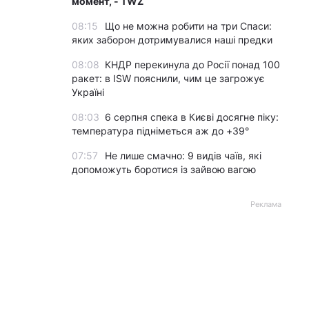
момент, - TWZ
08:15
Що не можна робити на три Спаси:
яких заборон дотримувалися наші предки
08:08
КНДР перекинула до Росії понад 100
ракет: в ISW пояснили, чим це загрожує
Україні
08:03
6 серпня спека в Києві досягне піку:
температура підніметься аж до +39°
07:57
Не лише смачно: 9 видів чаїв, які
допоможуть боротися із зайвою вагою
Реклама