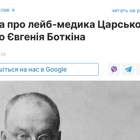
слав`я
читать на 
а про лейб-медика Царсько
го Євгенія Боткіна
838
іться на нас в Google