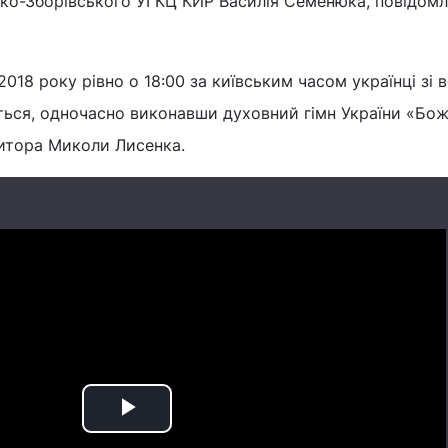
ко-Зборівського УГКЦ КИР Василія Семенюка, повідом
2018 року рівно о 18:00 за київським часом українці зі в
ються, одночасно виконавши духовний гімн України «Бож
итора Миколи Лисенка.
Play