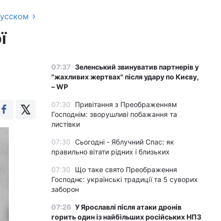
русском
ї
07:37
Зеленський звинуватив партнерів у
"жахливих жертвах" після удару по Києву,
– WP
07:30
Привітання з Преображенням
Господнім: зворушливі побажання та
листівки
07:30
Сьогодні - Яблучний Спас: як
правильно вітати рідних і близьких
07:30
Що таке свято Преображення
Господнє: українські традиції та 5 суворих
заборон
07:26
У Ярославлі після атаки дронів
горить один із найбільших російських НПЗ