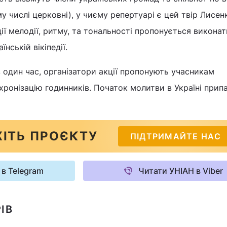
му числі церковні), у чиєму репертуарі є цей твір Лисенк
ії мелодії, ритму, та тональності пропонується виконат
їнській вікіпедії.
один час, організатори акції пропонують учасникам
ронізацію годинників. Початок молитви в Україні прип
ІТЬ ПРОЄКТУ
ПІДТРИМАЙТЕ НАС
 в Telegram
Читати УНІАН в Viber
ІВ