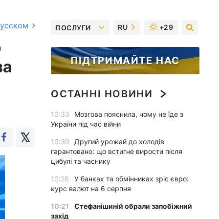
русском
RU
+29
ПОСЛУГИ
о
ПІДТРИМАЙТЕ НАС
за
ОСТАННІ НОВИНИ
10:33
Мозгова пояснила, чому не їде з
України під час війни
10:30
Другий урожай до холодів
гарантовано: що встигне вирости після
цибулі та часнику
10:26
У банках та обмінниках зріс євро:
курс валют на 6 серпня
10:21
Стефанішиній обрали запобіжний
захід