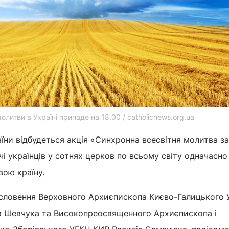
олитви в Україні припаде на 18.00 / catholicnews.org.ua
їни відбудеться акція «Синхронна всесвітня молитва за
ячі українців у сотнях церков по всьому світу одначасно
вою країну.
гословення Верховного Архиєпископа Києво-Галицького
 Шевчука та Високопреосвященного Архиєпископа і