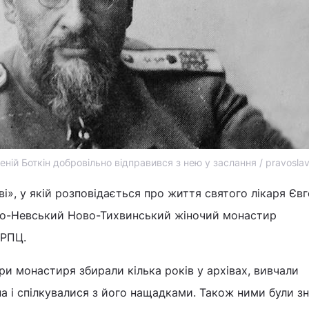
геній Боткін добровільно відправився з нею у заслання / pravoslav
ві», у якій розповідається про життя святого лікаря Євг
ро-Невський Ново-Тихвинський жіночий монастир
 РПЦ.
ри монастиря збирали кілька років у архівах, вивчали
на і спілкувалися з його нащадками. Також ними були з