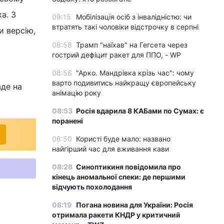
а. З
09:15
Мобілізація осіб з інвалідністю: чи
втратять такі чоловіки відстрочку в серпні
и версію,
08:58
Трамп "наїхав" на Гегсета через
гострий дефіцит ракет для ППО, - WP
08:56
"Арко. Мандрівка крізь час": чому
варто подивитись найкращу європейську
аде на
анімацію року
08:53
Росія вдарила 8 КАБами по Сумах: є
поранені
08:50
Користі буде мало: названо
найгірший час для вживання кави
08:28
Синоптикиня повідомила про
кінець аномальної спеки: де першими
відчують похолодання
08:19
Погана новина для України: Росія
отримала ракети КНДР у критичний