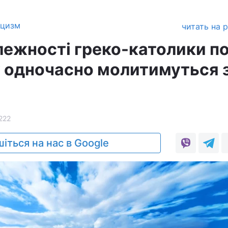
ицизм
читать на 
лежності греко-католики п
у одночасно молитимуться 
222
іться на нас в Google