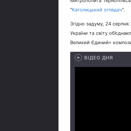
Митрополита Тернопільсь
"
Католицький оглядач
".
Згідно задуму, 24 серпня 
України та світу об’єдна
Великий Єдиний» композ
ВІДЕО ДНЯ