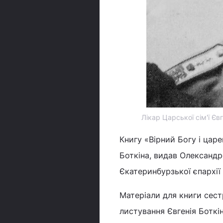
Лікар Царської сім'ї Єв
Книгу «Вірний Богу і царе
Боткіна, видав Олександ
Єкатеринбурзької єпархії
Матеріали для книги сест
листування Євгенія Боткі