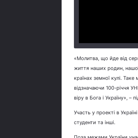
«Молитва, що йде від сер
життя наших родин, нашої 
країнах земної кулі. Таке
відзначаючи 100-річчя УНР
віру в Бога і Україну», – 
Участь у проекті в Україн
студенти та інші.
Поза межами України учас