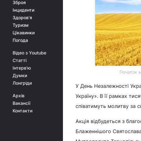
Зброя
Інциденти
Здоров'я
Туризм
Цікавинки
Погода
Відео з Youtube
Статті
Інтерв'ю
Початок м
Думки
Лонгріди
У День Незалежності Укра
Архів
Україну». В її рамках тис
Вакансії
співатимуть молитву за с
Контакти
Акція відбудеться з бла
Блаженнішого Святослава