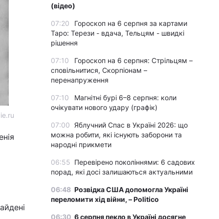
(відео)
07:20
Гороскоп на 6 серпня за картами
Таро: Терези - вдача, Тельцям - швидкі
рішення
07:10
Гороскоп на 6 серпня: Стрільцям –
сповільнитися, Скорпіонам –
перенапруження
07:10
Магнітні бурі 6–8 серпня: коли
очікувати нового удару (графік)
ie.ru
07:00
Яблучний Спас в Україні 2026: що
можна робити, які існують заборони та
енія
народні прикмети
06:55
Перевірено поколіннями: 6 садових
порад, які досі залишаються актуальними
06:48
Розвідка США допомогла Україні
переломити хід війни, – Politico
найдені
06:30
6 серпня пекло в Україні досягне