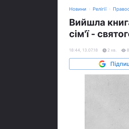
›
›
Новини
Релігії
Право
Вийшла книг
сім'ї - свято
18:44, 13.07.18
2 хв.
Підпиш