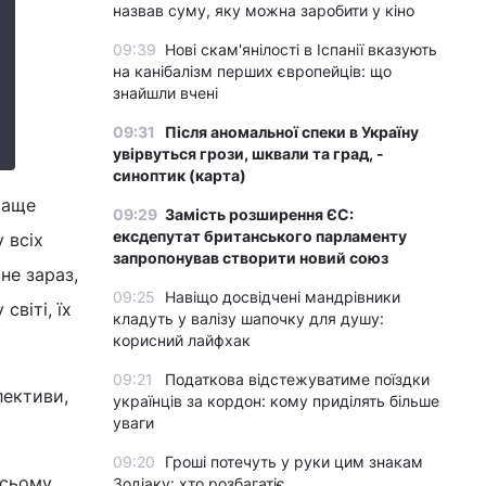
назвав суму, яку можна заробити у кіно
09:39
Нові скам'янілості в Іспанії вказують
на канібалізм перших європейців: що
знайшли вчені
09:31
Після аномальної спеки в Україну
увірвуться грози, шквали та град, -
синоптик (карта)
раще
09:29
Замість розширення ЄС:
ексдепутат британського парламенту
 всіх
запропонував створити новий союз
не зараз,
09:25
Навіщо досвідчені мандрівники
світі, їх
кладуть у валізу шапочку для душу:
корисний лайфхак
09:21
Податкова відстежуватиме поїздки
лективи,
українців за кордон: кому приділять більше
уваги
09:20
Гроші потечуть у руки цим знакам
всьому
Зодіаку: хто розбагатіє