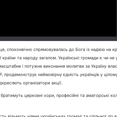
Video
ця, споконвічно спрямовувалась до Бога із надією на к
країни та народу загалом. Українські громади є чи не у
 масштабне і потужне виконання молитви за Україну влас
, продемонструє неймовірну єдність українців у цілому 
підкреслють організатори акції.
і братимуть церковні хори, професійні та аматорські ко
ть візьмуть члени українських громад та спільнот по 