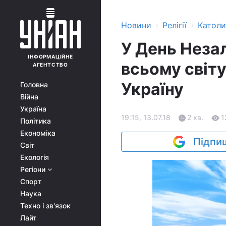
›
›
Новини
Релігії
Катол
У День Неза
ІНФОРМАЦІЙНЕ
всьому світ
АГЕНТСТВО
Україну
Головна
Війна
Україна
19:15, 13.07.18
2 хв.
1
Політика
Економіка
Підпиш
Світ
Екологія
Регіони
Спорт
Наука
Техно і зв'язок
Лайт