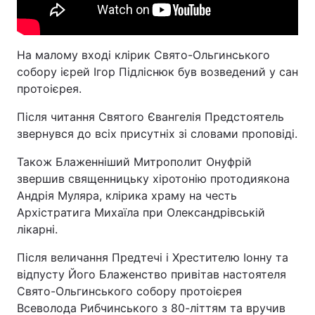
На малому вході клірик Свято-Ольгинського
собору ієрей Ігор Підліснюк був возведений у сан
протоієрея.
Після читання Святого Євангелія Предстоятель
звернувся до всіх присутніх зі словами проповіді.
Також Блаженніший Митрополит Онуфрій
звершив священницьку хіротонію протодиякона
Андрія Муляра, клірика храму на честь
Архістратига Михаїла при Олександрівській
лікарні.
Після величання Предтечі і Хрестителю Іонну та
відпусту Його Блаженство привітав настоятеля
Свято-Ольгинського собору протоієрея
Всеволода Рибчинського з 80-літтям та вручив