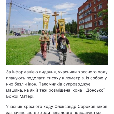
За інформацією видання, учасники хресного ходу
планують подолати тисячу кілометрів. Із собою у
них безліч ікон. Паломників супроводжує
машина, на якій теж розміщена ікона - Донської
Божої Матері.
Учасник хресного ходу Олександр Сороковников
зазначив, що до ходи ненадовго приєднуються