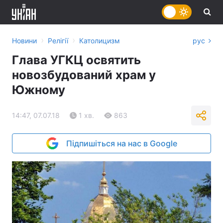
›
›
Новини
Релігії
Католицизм
рус
Глава УГКЦ освятить
новозбудований храм у
Южному
14:47, 07.07.18
1 хв.
863
Підпишіться на нас в Google