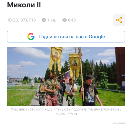
Миколи ІІ
10:28, 07.07.18
1 хв.
646
Підпишіться на нас в Google
Учасники хресного ходу планують подолати тисячу кілометрів /
revda-info.ru
Реклама