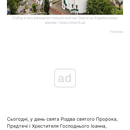
Собор в ім’я рівноапостольної княгині Ольги на Харківському
масиві / news.church.ua
Реклама
ad
Сьогодні, у день свята Різдва святого Пророка,
Предтечі і Хрестителя Господнього Іоанна,