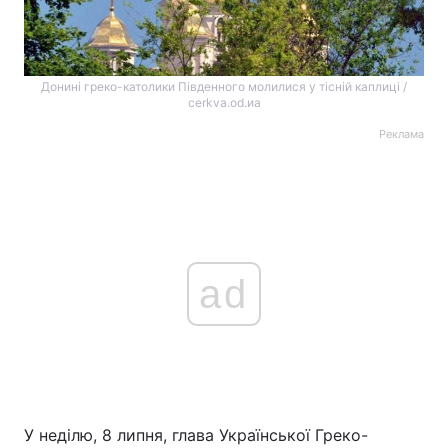
Донині греко-католики Південного молилися у тісній каплиці /
cerkva.od.иа
Реклама
ad
У неділю, 8 липня, глава Української Греко-