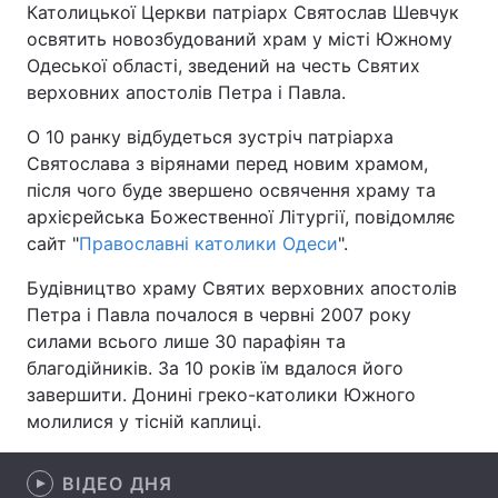
Католицької Церкви патріарх Святослав Шевчук
освятить новозбудований храм у місті Южному
Одеської області, зведений на честь Святих
верховних апостолів Петра і Павла.
Головна
Війна
О 10 ранку відбудеться зустріч патріарха
Україна
Політика
Святослава з вірянами перед новим храмом,
після чого буде звершено освячення храму та
Економіка
Світ
архієрейська Божественної Літургії, повідомляє
сайт "
Спорт
Православні католики Одеси
Наука
".
Будівництво храму Святих верховних апостолів
Техно і зв'язок
Лайт
Петра і Павла почалося в червні 2007 року
силами всього лише 30 парафіян та
Зброя
Інциденти
благодійників. За 10 років їм вдалося його
Здоров'я
Туризм
завершити. Донині греко-католики Южного
молилися у тісній каплиці.
Цікавинки
Погода
ВІДЕО ДНЯ
Екологія
Регіони