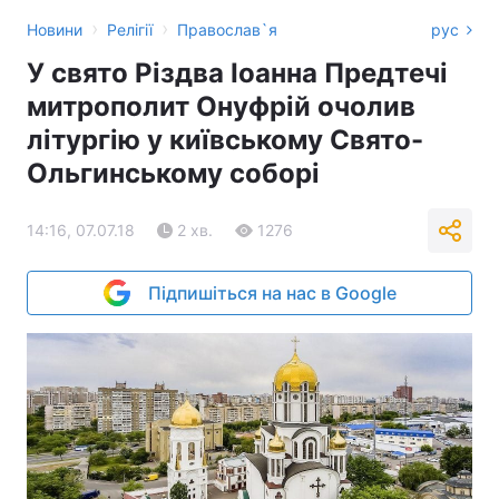
›
›
Новини
Релігії
Православ`я
рус
У свято Різдва Іоанна Предтечі
митрополит Онуфрій очолив
літургію у київському Свято-
Ольгинському соборі
14:16, 07.07.18
2 хв.
1276
Підпишіться на нас в Google