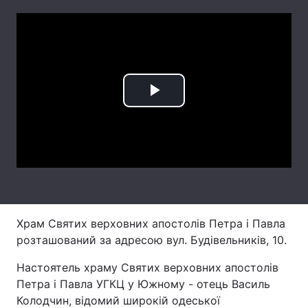
Лонгріди
Відео з Youtube
Статті
Інтерв'ю
Думки
Play
Архів
Вакансії
Video
Контакти
Послуги
Храм Святих верховних апостолів Петра і Павла
розташований за адресою вул. Будівельників, 10.
Настоятель храму Святих верховних апостолів
Петра і Павла УГКЦ у Южному - отець Василь
Колодчин, відомий широкій одеської