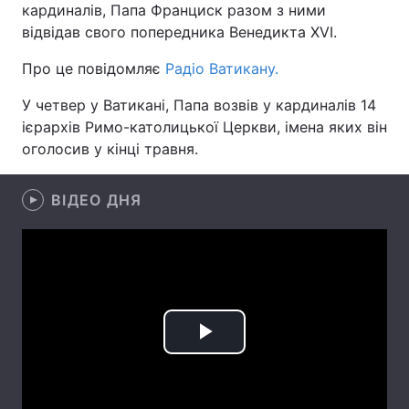
кардиналів, Папа Франциск разом з ними
відвідав свого попередника Венедикта XVI.
Про це повідомляє
Радіо Ватикану.
Головна
Війна
У четвер у Ватикані, Папа возвів у кардиналів 14
Україна
Політика
ієрархів Римо-католицької Церкви, імена яких він
оголосив у кінці травня.
Економіка
Світ
Спорт
ВІДЕО ДНЯ
Наука
Техно і зв'язок
Лайт
Зброя
Інциденти
Здоров'я
Туризм
Play
Цікавинки
Погода
Video
Екологія
Регіони