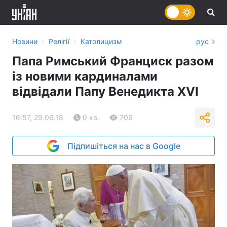
›
›
Новини
Релігії
Католицизм
рус
Папа Римський Франциск разом
із новими кардиналами
відвідали Папу Венедикта ХVI
16:57, 29.06.18
0 хв.
706
Підпишіться на нас в Google