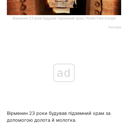
Вірменин 23 роки будував підземний храм / Radio Free Europe
Реклама
ad
Вірменин 23 роки будував підземний храм за
допомогою долота й молотка.