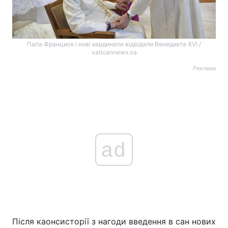
Папа Франциск і нові кардинали відвідали Венедикта XVI /
vaticannews.va
Реклама
ad
Після каонсисторії з нагоди введення в сан нових