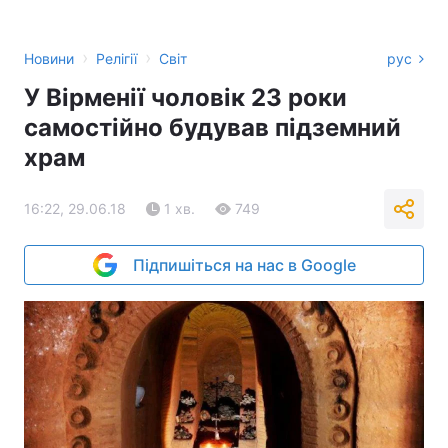
›
›
Новини
Релігії
Світ
рус
У Вірменії чоловік 23 роки
самостійно будував підземний
храм
16:22, 29.06.18
1 хв.
749
Підпишіться на нас в Google