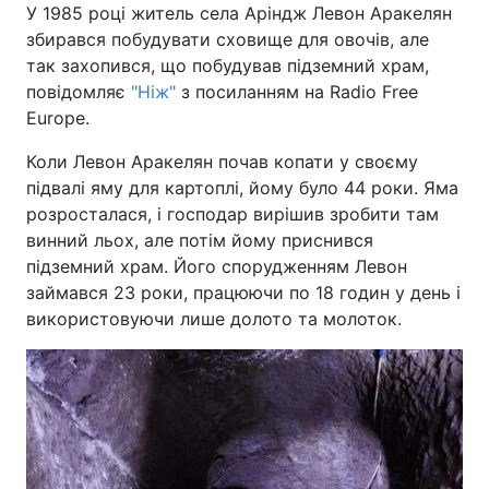
У 1985 році житель села Аріндж Левон Аракелян
збирався побудувати сховище для овочів, але
так захопився, що побудував підземний храм,
повідомляє
"Ніж"
з посиланням на Radio Free
Europe.
Коли Левон Аракелян почав копати у своєму
підвалі яму для картоплі, йому було 44 роки. Яма
розросталася, і господар вирішив зробити там
винний льох, але потім йому приснився
підземний храм. Його спорудженням Левон
займався 23 роки, працюючи по 18 годин у день і
використовуючи лише долото та молоток.