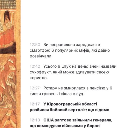
12:50
Ви неправильно заряджаєте
смартфон: 6 популярних міфів, які давно
розвінчали
12:42
Усього 6 штук на день: вчені назвали
сухофрукт, який може здивувати своєю
користю
12:27
Ротару не змирилася з пенсією у 6
тисяч гривень і пішла в суд
12:17
У Кіровоградській області
розбився бойовий вертоліт: що відомо
12:13
США раптово звільнили генерала,
що командував військами у Європі