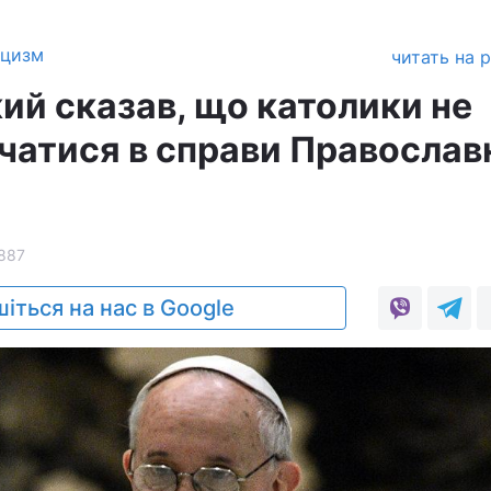
ицизм
читать на 
ий сказав, що католики не
учатися в справи Православ
887
іться на нас в Google