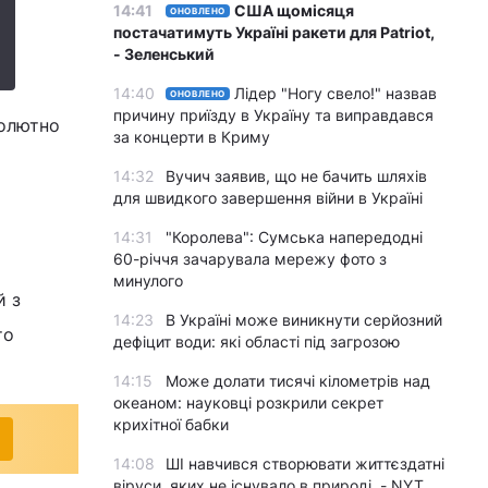
14:41
США щомісяця
ОНОВЛЕНО
постачатимуть Україні ракети для Patriot,
- Зеленський
14:40
Лідер "Ногу свело!" назвав
ОНОВЛЕНО
причину приїзду в Україну та виправдався
солютно
за концерти в Криму
14:32
Вучич заявив, що не бачить шляхів
для швидкого завершення війни в Україні
14:31
"Королева": Сумська напередодні
60-річчя зачарувала мережу фото з
минулого
й з
14:23
В Україні може виникнути серйозний
то
дефіцит води: які області під загрозою
14:15
Може долати тисячі кілометрів над
океаном: науковці розкрили секрет
крихітної бабки
14:08
ШІ навчився створювати життєздатні
віруси, яких не існувало в природі, - NYT