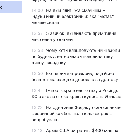
k
14:00
На якій плиті їжа смачніша –
індукційній чи електричній: яка "мотає"
менше світла
13:57
5 звичок, які видають примітивне
мислення у людини
13:53
Чому коти влаштовують нічні забіги
по будинку: ветеринари пояснили таку
дивну поведінку
13:50
Експеримент розкрив, чи дійсно
бездротова зарядка дорожча за дротову
13:44
Імпорт скрапленого газу з Росії до
ЄС різко зріс: яка країна купила найбільше
13:23
На один знак Зодіаку ось-ось чекає
феєричний камбек після кількох років
випробувань
13:13
Армія США витратить $400 млн на