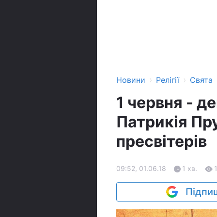
›
›
Новини
Релігії
Свята
1 червня - 
Патрикія Пру
пресвітерів
09:52, 01.06.18
1 хв.
Підпиш