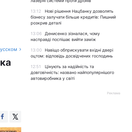
лазерні системи проти дронів
13:12
Нові рішення Нацбанку дозволять
бізнесу залучати більше кредитів: Пишний
розкрив деталі
13:06
Денисенко зізналася, чому
насправді поспішає вийти заміж
русском
13:00
Навіщо обприскувати вхідні двері
оцтом: відповідь досвідчених господинь
ика
12:51
Цінують за надійність та
довговічність: названо найпопулярнішого
автовиробника у світі
Реклама