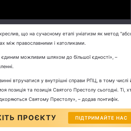
креслив, що на сучасному етапі уніатизм як метод "аб
ах між православними і католиками.
є єдиним можливим шляхом до більшої єдності», –
ленні.
винні втручатися у внутрішні справи РПЦ, в тому числі 
оя позиція та позиція Святого Престолу сьогодні. Ті, х
ідкоряються Святому Престолу», – додав понтифік.
ІТЬ ПРОЄКТУ
ПІДТРИМАЙТЕ НАС