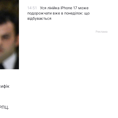
14:51
Уся лінійка iPhone 17 може
подорожчати вже в понеділок: що
відбувається
Реклама
тифік
 РПЦ.