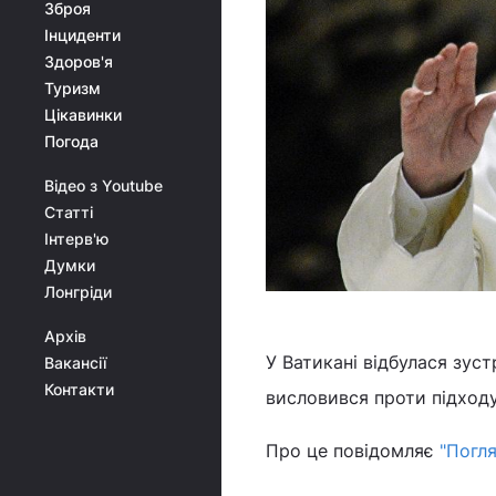
Зброя
Інциденти
Здоров'я
Туризм
Цікавинки
Погода
Відео з Youtube
Статті
Інтерв'ю
Думки
Лонгріди
Архів
У Ватикані відбулася зус
Вакансії
Контакти
висловився проти підходу
Про це повідомляє
"Погля