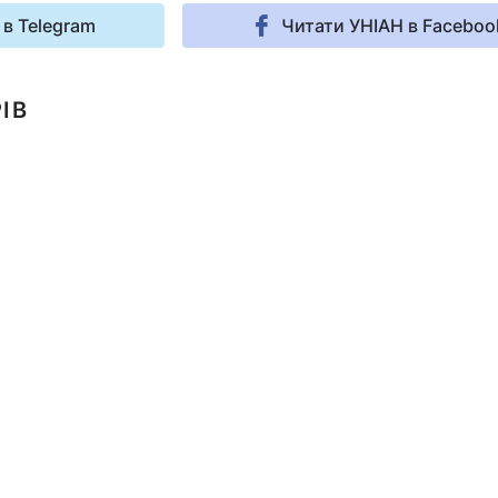
 в Telegram
Читати УНІАН в Faceboo
ІВ