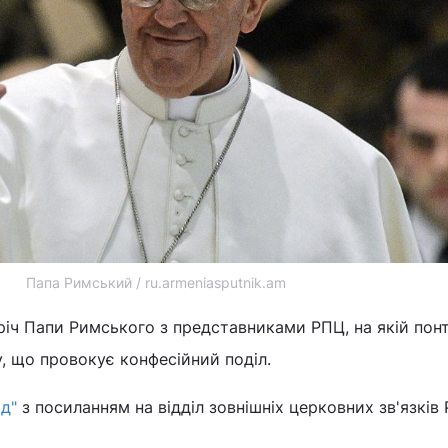
Папа Римський / ru.armeniasputnik.am
тріч Папи Римського з представниками РПЦ, на якій пон
, що провокує конфесійний поділ.
д"
з посиланням на відділ зовнішніх церковних зв'язків