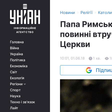
›
›
Новини
Релігії
Катол
Папа Римськ
ІНФОРМАЦІЙНЕ
повинні втр
АГЕНТСТВО
Церкви
Головна
Війна
Україна
10:01, 01.06.18
1 хв.
1
Політика
Економіка
Підпиш
Світ
Екологія
Регіони
Спорт
Наука
Техно і зв'язок
Лайт