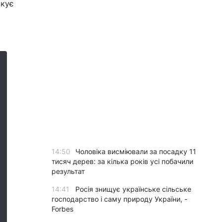
окує
14:50
Чоловіка висміювали за посадку 11
тисяч дерев: за кілька років усі побачили
результат
14:41
Росія знищує українське сільське
господарство і саму природу України, -
Forbes