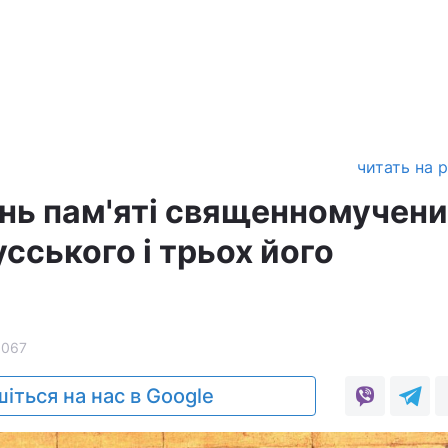
читать на 
день пам'яті священномучен
сського і трьох його
1067
іться на нас в Google