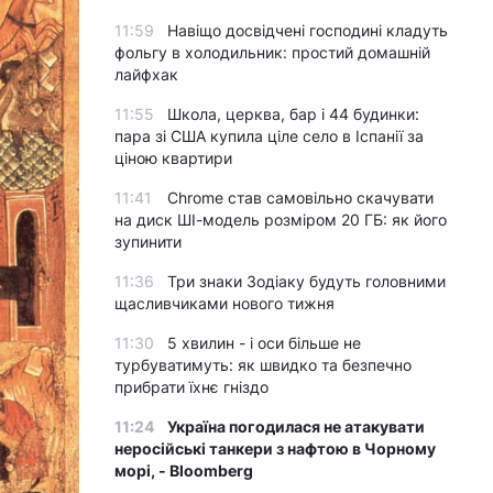
11:59
Навіщо досвідчені господині кладуть
фольгу в холодильник: простий домашній
лайфхак
11:55
Школа, церква, бар і 44 будинки:
пара зі США купила ціле село в Іспанії за
ціною квартири
11:41
Chrome став самовільно скачувати
на диск ШІ-модель розміром 20 ГБ: як його
зупинити
11:36
Три знаки Зодіаку будуть головними
щасливчиками нового тижня
11:30
5 хвилин - і оси більше не
турбуватимуть: як швидко та безпечно
прибрати їхнє гніздо
11:24
Україна погодилася не атакувати
неросійські танкери з нафтою в Чорному
морі, - Bloomberg