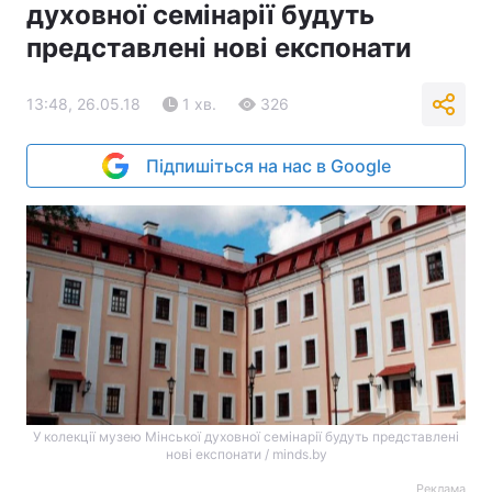
духовної семінарії будуть
представлені нові експонати
13:48, 26.05.18
1 хв.
326
Підпишіться на нас в Google
У колекції музею Мінської духовної семінарії будуть представлені
нові експонати / minds.by
Реклама