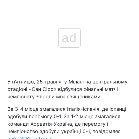
ad
У п’ятницю, 25 травня, у Мілані на центральному
стадіоні «Сан Сіро» відбулися фінальні матчі
чемпіонату Європи між священиками.
За 3-4 місце змагалися Італія-Іспанія, де іспанці
здобули перемогу 0-1. За 1-2 місце змагалися
команди Хорватія-Україна, де перемогу і
чемпіонство здобули українці 0-1, повідомляє
сайт УГКЦ в Італії
.