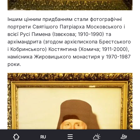
Іншим цінним придбанням стали фотографічні
портрети Святішого Патріарха Московського і
всієї Русі Пимена (Ізвєкова; 1910-1990) та
архімандрита (згодом архієпископа Брестського
і Кобринського) Костянтина (Хомича; 1911-2000),
намісника Жировицького монастиря у 1970-1987
роки.
RU