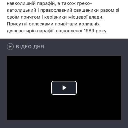
навколишній парафій, а також греко-
Тема оформлення
католицький і православний священики разом зі
своїм причтом і керівники місцевої влади.
Присутні оплесками привітали колишніх
душпастирів парафії, відновленої 1989 року.
ВІДЕО ДНЯ
Play
Video