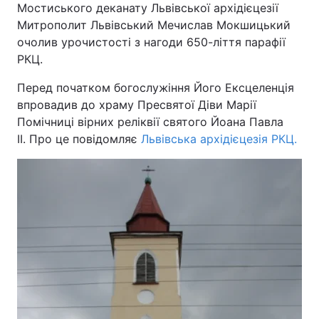
Мостиського деканату Львівської архідієцезії
Митрополит Львівський Мечислав Мокшицький
очолив урочистості з нагоди 650-ліття парафії
РКЦ.
Головна
Війна
Перед початком богослужіння Його Ексцеленція
Україна
Політика
впровадив до храму Пресвятої Діви Марії
Помічниці вірних реліквії святого Йоана Павла
Економіка
Світ
ІІ. Про це повідомляє
Львівська архідієцезія РКЦ.
Спорт
Наука
Техно і зв'язок
Лайт
Зброя
Інциденти
Здоров'я
Туризм
Цікавинки
Погода
Екологія
Регіони