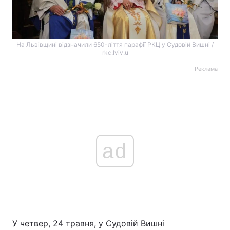
На Львівщині відзначили 650-ліття парафії РКЦ у Судовій Вишні /
rkc.lviv.u
Реклама
ad
У четвер, 24 травня, у Судовій Вишні