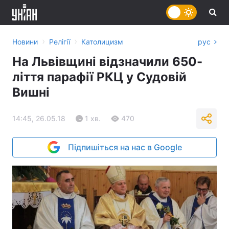
›
›
Новини
Релігії
Католицизм
рус
На Львівщині відзначили 650-
ліття парафії РКЦ у Судовій
Вишні
14:45, 26.05.18
1 хв.
470
Підпишіться на нас в Google