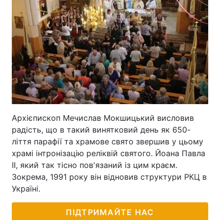
Архієпископ Мечислав Мокшицький висловив
радість, що в такий винятковий день як 650-
ліття парафії та храмове свято звершив у цьому
храмі інтронізацію реліквій святого. Йоана Павла
ІІ, який так тісно пов'язаний із цим краєм.
Зокрема, 1991 року він відновив структури РКЦ в
Україні.
ПІДТРИМАЙТЕ НАС