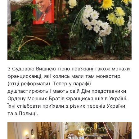
З Судовою Вишнею тісно пов’язані також монахи
францисканці, які колись мали там монастир
(отці реформати). Тепер у парафії
душпастирюють і мають свій Дім представники
Ордену Менших Братів Францисканців в Україні.
Їхні співбрати приїхали з різних теренів України
та з Польщі.