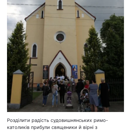
Лонгріди
Відео з Youtube
Статті
Інтерв'ю
Думки
Архів
Вакансії
Контакти
Послуги
Розділити радість судовишнянських римо-
католиків прибули священики й вірні з