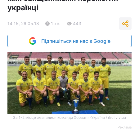
українці
14:15, 26.05.18
1 хв.
443
Підпишіться на нас в Google
За 1-2 місце змагалися команди Хорватія-Україна / rkc.lviv.ua
Реклама