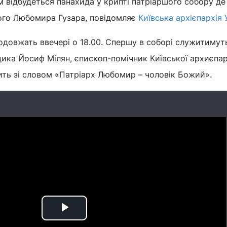
м відбудеться панахида у крипті патріаршого собору де
ого Любомира Гузара, повідомляє
Київська архієпархія 
одовжать ввечері о 18.00. Спершу в соборі служитимут
дика Йосиф Мілян, єпископ-помічник Київської архиєпарх
ить зі словом «Патріарх Любомир – чоловік Божий».
Play