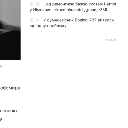
22:33
Над ремонтною базою систем Patriot
у Німеччині літали підозрілі дрони, -ЗМІ
22:31
У сумнозвісних Boeing-737 виявили
ще одну проблему
Реклама
a
 Любомира
твенною
ий