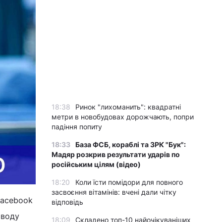
18:38
Ринок "лихоманить": квадратні
метри в новобудовах дорожчають, попри
падіння попиту
18:33
База ФСБ, кораблі та ЗРК "Бук":
Мадяр розкрив результати ударів по
російським цілям (відео)
18:20
Коли їсти помідори для повного
засвоєння вітамінів: вчені дали чітку
Facebook
відповідь
иводу
18:09
Складено топ-10 найочікуваніших