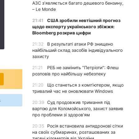
АЗС з’являється багато дешевого бензину,
– Le Monde
21:41
США зробили невтішний прогноз
щодо експорту українського збіжжя:
Bloomberg розкрив цифри
21:32
В результаті атаки РФ знищено
найбільший склад засобів індивідуального
захисту
21:21
РЕБ не замінить "Петріоти": Флеш
розповів про найбільшу небезпеку
21:20
Що станеться з комп’ютером, якщо
тривалий час не оновлювати Windows
s
20:39
Суд продовжив тримання під
вартою для Коломойського, захист заявив
про проблеми зі здоров'ям
20:35
Росія встановила антидронові сітки
на своїх субмаринах, розташованих за
тисячі кілометрів від України