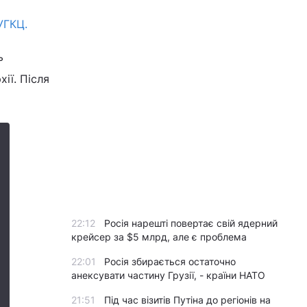
УГКЦ.
ь
ії. Після
22:12
Росія нарешті повертає свій ядерний
крейсер за $5 млрд, але є проблема
22:01
Росія збирається остаточно
анексувати частину Грузії, - країни НАТО
21:51
Під час візитів Путіна до регіонів на