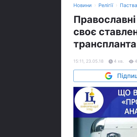
›
›
Новини
Релігії
Паств
Православні
своє ставлен
транспланта
15:11, 23.05.18
4 хв.
Підпиш