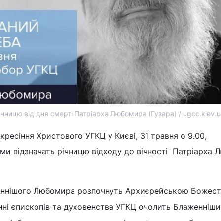
ічницю від дня смерті Патріарха Любомира (Гузара) / ugcc.kiev.u
кресіння Христового УГКЦ у Києві, 31 травня о 9.00,
ми відзначать річницю відходу до вічності Патріарха
женнішого Любомира розпочнуть Архиєрейською Божес
жінні єпископів та духовенства УГКЦ очолить Блаженніш