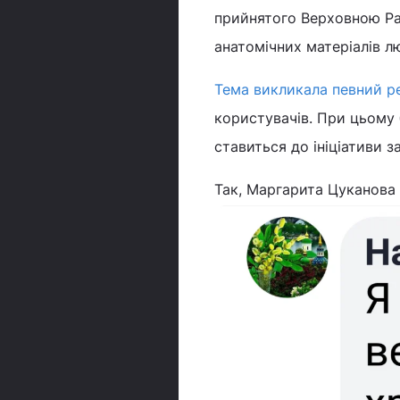
прийнятого Верховною Ра
анатомічних матеріалів л
Тема викликала певний р
користувачів. При цьому 
ставиться до ініціативи з
Так, Маргарита Цуканова 