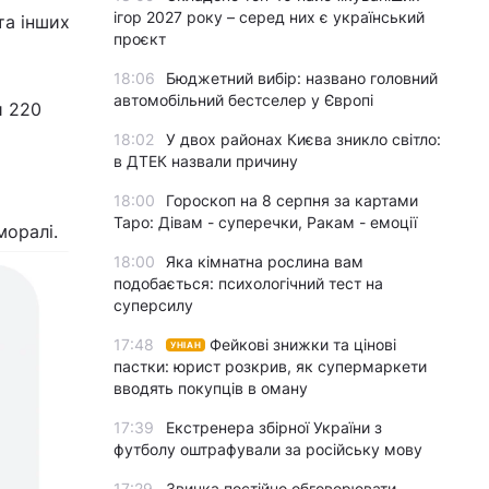
ігор 2027 року – серед них є український
та інших
проєкт
18:06
Бюджетний вибір: названо головний
автомобільний бестселер у Європі
и 220
18:02
У двох районах Києва зникло світло:
в ДТЕК назвали причину
18:00
Гороскоп на 8 серпня за картами
Таро: Дівам - суперечки, Ракам - емоції
моралі.
18:00
Яка кімнатна рослина вам
подобається: психологічний тест на
суперсилу
17:48
Фейкові знижки та цінові
УНІАН
пастки: юрист розкрив, як супермаркети
вводять покупців в оману
17:39
Екстренера збірної України з
футболу оштрафували за російську мову
17:29
Звичка постійно обговорювати