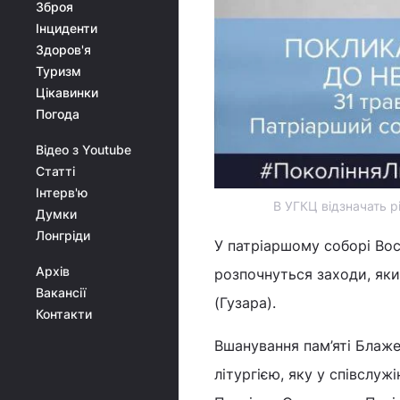
Зброя
Інциденти
Здоров'я
Туризм
Цікавинки
Погода
Відео з Youtube
Статті
Інтерв'ю
В УГКЦ відзначать р
Думки
Лонгріди
У патріаршому соборі Вос
Архів
розпочнуться заходи, яки
Вакансії
(Гузара).
Контакти
Вшанування пам’яті Бла
літургією, яку у співслу