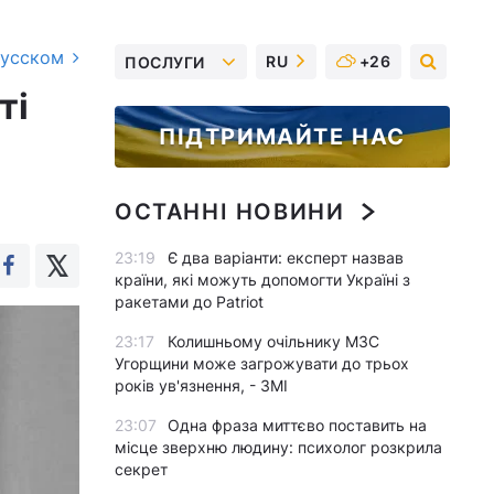
русском
RU
+26
ПОСЛУГИ
ті
ПІДТРИМАЙТЕ НАС
ОСТАННІ НОВИНИ
23:19
Є два варіанти: експерт назвав
країни, які можуть допомогти Україні з
ракетами до Patriot
23:17
Колишньому очільнику МЗС
Угорщини може загрожувати до трьох
років ув'язнення, - ЗМІ
23:07
Одна фраза миттєво поставить на
місце зверхню людину: психолог розкрила
секрет