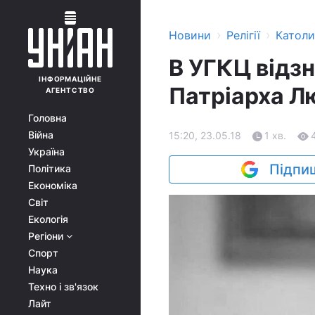
›
›
Новини
Релігії
Катол
В УГКЦ відзн
ІНФОРМАЦІЙНЕ
Патріарха Л
АГЕНТСТВО
Головна
Війна
15:20, 23.05.18
1 хв.
Україна
Підпиш
Політика
Економіка
Світ
Екологія
Регіони
Спорт
Наука
Техно і зв'язок
Лайт