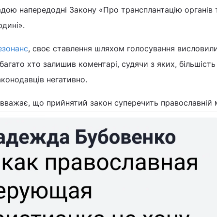
дою напередодні Закону «Про трансплантацію органів 
юдині».
езонанс
, своє ставлення шляхом голосування висловил
багато хто залишив коментарі, судячи з яких, більшість
аконодавців негативно.
вважає, що прийнятий закон суперечить православній 