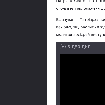
Патріарх Святослав. Поті
спочиває тіло Блаженніш
Вшанування Патріарха пр
вечірню, яку очолить вла
молитви архієрей виступ
ВІДЕО ДНЯ