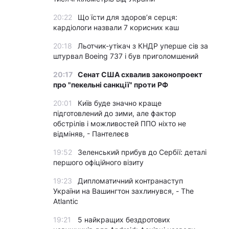
20:22
Що їсти для здоров’я серця:
кардіологи назвали 7 корисних каш
20:18
Льотчик-утікач з КНДР уперше сів за
штурвал Boeing 737 і був приголомшений
20:17
Сенат США схвалив законопроект
про "пекельні санкції" проти РФ
20:01
Київ буде значно краще
підготовлений до зими, але фактор
обстрілів і можливостей ППО ніхто не
відміняв, - Пантелеєв
19:52
Зеленський прибув до Сербії: деталі
першого офіційного візиту
19:23
Дипломатичний контранаступ
України на Вашингтон захлинувся, - The
Atlantic
19:21
5 найкращих бездротових