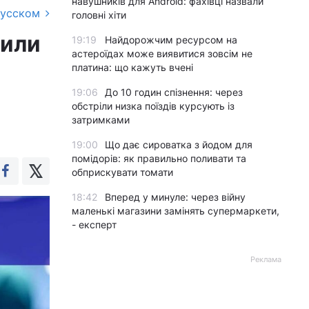
навушників для Android: фахівці назвали
русском
головні хіти
вили
19:19
Найдорожчим ресурсом на
астероїдах може виявитися зовсім не
платина: що кажуть вчені
19:06
До 10 годин спізнення: через
обстріли низка поїздів курсують із
затримками
19:00
Що дає сироватка з йодом для
помідорів: як правильно поливати та
обприскувати томати
18:42
Вперед у минуле: через війну
маленькі магазини замінять супермаркети,
- експерт
Реклама