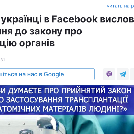
а
читать на 
 українці в Facebook висло
ня до закону про
цію органів
431
іться на нас в Google