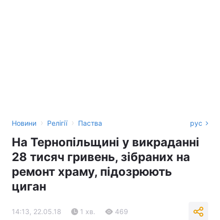
›
›
Новини
Релігії
Паства
рус
На Тернопільщині у викраданні
28 тисяч гривень, зібраних на
ремонт храму, підозрюють
циган
14:13, 22.05.18
1 хв.
469