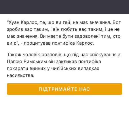
Лонгріди
"Хуан Карлос, те, що ви гей, не має значення. Бог
Відео з Youtube
Статті
зробив вас таким, і він любить вас таким, і це не
має значення. Ви маєте бути задоволені тим, хто
Інтерв'ю
Думки
ви є", - процитував понтифіка Карлос.
Архів
Вакансії
Також чоловік розповів, що під час спілкування з
Папою Римським він закликав понтифіка
Контакти
покарати винних у чилійських випадках
насильства.
Послуги
ПІДТРИМАЙТЕ НАС