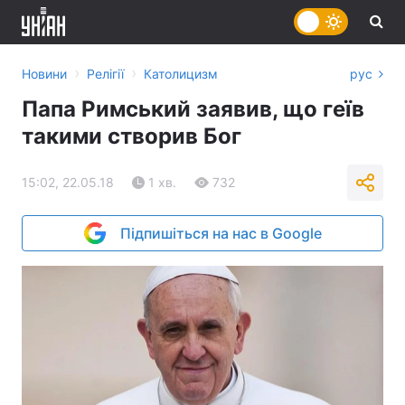
›
›
Новини
Релігії
Католицизм
рус
Папа Римський заявив, що геїв
такими створив Бог
15:02, 22.05.18
1 хв.
732
Підпишіться на нас в Google