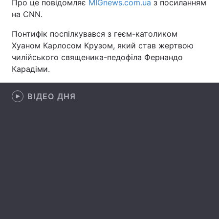
Про це повідомляє
MIGnews.com.ua
з посиланням
на CNN.
Понтифік поспілкувався з геєм-католиком
Головна
Війна
Хуаном Карлосом Крузом, який став жертвою
чилійського священика-педофіла Фернандо
Україна
Політика
Карадіми.
Економіка
Світ
ВІДЕО ДНЯ
Спорт
Наука
Техно і зв'язок
Лайт
Зброя
Інциденти
Здоров'я
Туризм
Цікавинки
Погода
Екологія
Регіони