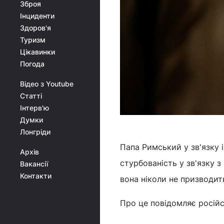
Зброя
Інциденти
Здоров'я
Туризм
Цікавинки
Погода
Відео з Youtube
Статті
Інтерв'ю
Думки
Лонгріди
Папа Римський у зв'язку 
Архів
стурбованість у зв'язку 
Вакансії
Контакти
вона ніколи не призводит
Про це повідомляє російс