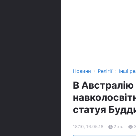
›
›
Новини
Релігії
Інші рел
В Австралію 
навколосвіт
статуя Будд
18:10, 16.05.18
2 хв.