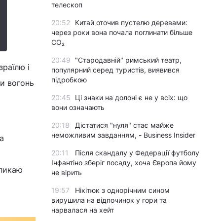
телескоп
20:52
Китай оточив пустелю деревами:
через роки вона почала поглинати більше
CO₂
20:49
"Стародавній" римський театр,
зраїлю і
популярний серед туристів, виявився
підробкою
ли вогонь
20:45
Ці знаки на долоні є не у всіх: що
вони означають
20:18
Дістатися "нуля" стає майже
неможливим завданням, - Business Insider
а
20:11
Після скандалу у Федерації футболу
Інфантіно зберіг посаду, хоча Європа йому
кликаю
не вірить
19:57
Нікітюк з однорічним сином
вирушила на відпочинок у гори та
нарвалася на хейт