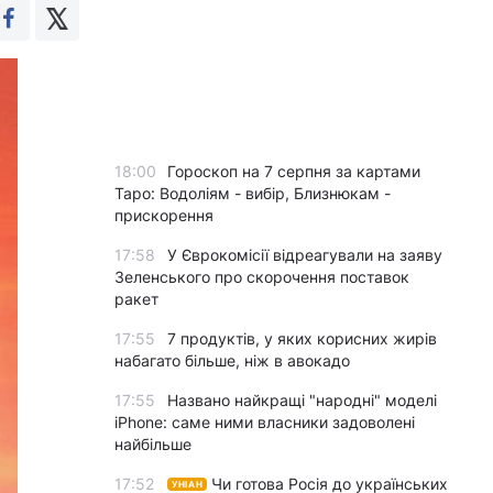
18:00
Гороскоп на 7 серпня за картами
Таро: Водоліям - вибір, Близнюкам -
прискорення
17:58
У Єврокомісії відреагували на заяву
Зеленського про скорочення поставок
ракет
17:55
7 продуктів, у яких корисних жирів
набагато більше, ніж в авокадо
17:55
Названо найкращі "народні" моделі
iPhone: саме ними власники задоволені
найбільше
17:52
Чи готова Росія до українських
УНІАН