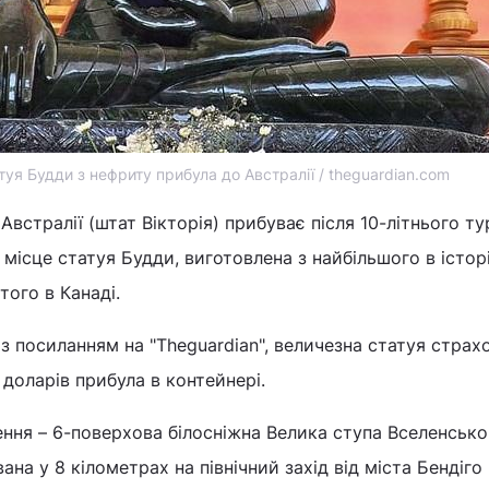
туя Будди з нефриту прибула до Австралії / theguardian.com
 Австралії (штат Вікторія) прибуває після 10-літнього ту
 місце статуя Будди, виготовлена з найбільшого в історі
того в Канаді.
з посиланням на "Theguardian", величезна статуя стра
 доларів прибула в контейнері.
чення – 6-поверхова білосніжна Велика ступа Вселенсько
ана у 8 кілометрах на північний захід від міста Бендіго