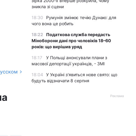
зірка 2000-х вперше розкрила, чому
зникла зі сцени
18:30
Румунія змінює течію Дунаю: для
чого вона це робить
18:22
Податкова служба передасть
Міноборони дані про чоловіків 18–60
років: що вирішив уряд
18:17
У Польщі анонсували плани з
масової депортації українців, - ЗМІ
русском
18:04
У Україні з'явиться нове свято: що
будуть відзначати 8 серпня
на
Реклама