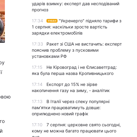
ударів взимку: експерт дав несподіваний
прогноз
17:34
"Укренерго" підняло тарифи з
УНІАН
1 серпня: наскільки зросте вартість
зарядки електромобілів
17:33
Ракет зі США не вистачить: експерт
пояснив проблему з пусковими
установками РФ
ру
17:15
Не Кіровоград і не Єлисаветград:
ї
яка була перша назва Кропивницького
17:14
Експорт до 15% не зірве
накопичення газу на зиму, - аналітик
ховою
17:13
В Італії через спеку популярні
пам'ятки працюватимуть довше:
оприлюднено новий графік
го
17:10
7 серпня: церковне свято сьогодні,
 й
кому не можна багато працювати цього
дня