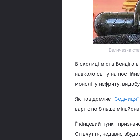
Величезна ста
В околиці міста Бендіго в
навколо світу на постійне
моноліту нефриту, видобу
Як повідомляє
"Седмиця"
вартістю більше мільйона
Її кінцевий пункт призна
Співчуття, недавно збудов