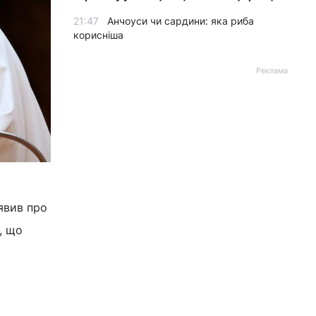
21:47
Анчоуси чи сардини: яка риба
корисніша
Реклама
явив про
, що