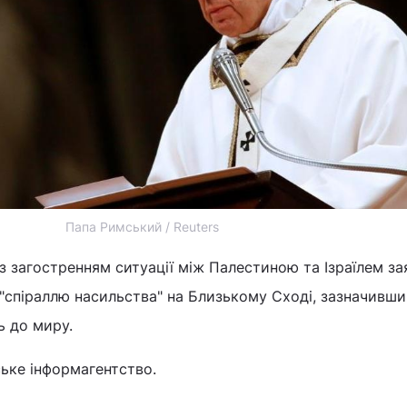
Папа Римський / Reuters
із загостренням ситуації між Палестиною та Ізраїлем за
з "спіраллю насильства" на Близькому Сході, зазначивши
ь до миру.
ьке інформагентство.