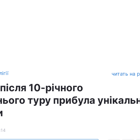
ігії
читать на 
після 10-річного
нього туру прибула унікаль
и
314