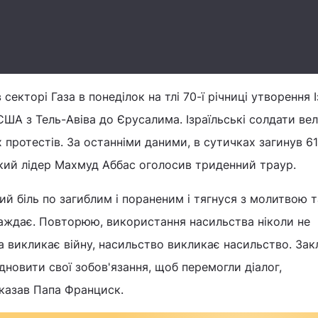
секторі Газа в понеділок на тлі 70-ї річниці утворення І
ША з Тель-Авіва до Єрусалима. Ізраїльські солдати ве
 протестів. За останніми даними, в сутичках загинув 61
кий лідер Махмуд Аббас оголосив триденний траур.
ий біль по загиблим і пораненим і тягнуся з молитвою т
раждає. Повторюю, використання насильства ніколи не
а викликає війну, насильство викликає насильство. За
ідновити свої зобов'язання, щоб перемогли діалог,
сказав Папа Франциск.