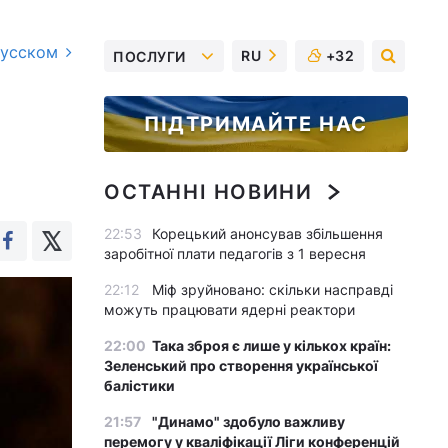
русском
RU
+32
ПОСЛУГИ
ПІДТРИМАЙТЕ НАС
ОСТАННІ НОВИНИ
22:53
Корецький анонсував збільшення
заробітної плати педагогів з 1 вересня
22:12
Міф зруйновано: скільки насправді
можуть працювати ядерні реактори
22:00
Така зброя є лише у кількох країн:
Зеленський про створення української
балістики
21:57
"Динамо" здобуло важливу
перемогу у кваліфікації Ліги конференцій