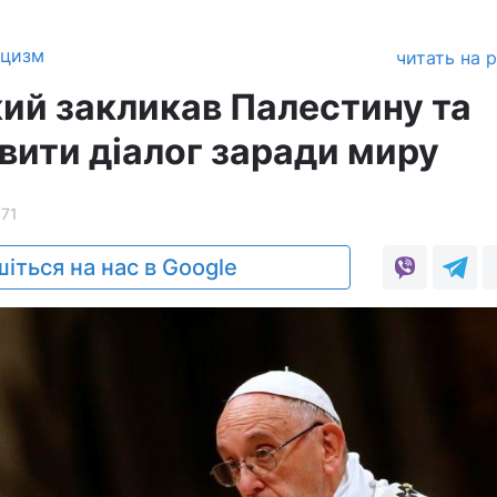
ицизм
читать на 
ий закликав Палестину та
овити діалог заради миру
71
іться на нас в Google