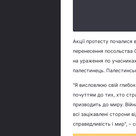
Акції протесту почалися в 
перенесення посольства С
на ураження по учасниках
палестинець. Палестинсь
"Я висловлюю свій глибок
почуттям до тих, хто ст
призводить до миру. Війн
всі зацікавлені сторони в
справедливість і мир", – 