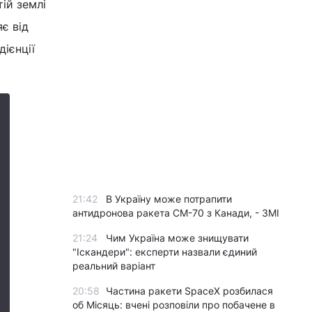
ій землі
є від
дієнції
21:42
В Україну може потрапити
антидронова ракета CM-70 з Канади, - ЗМІ
21:24
Чим Україна може знищувати
"Іскандери": експерти назвали єдиний
реальний варіант
20:58
Частина ракети SpaceX розбилася
об Місяць: вчені розповіли про побачене в