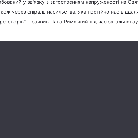
рбований у зв'язку з загостренням напруженості на Свят
кож через спіраль насильства, яка постійно нас віддаля
реговорів", – заявив Папа Римський під час загальної ау