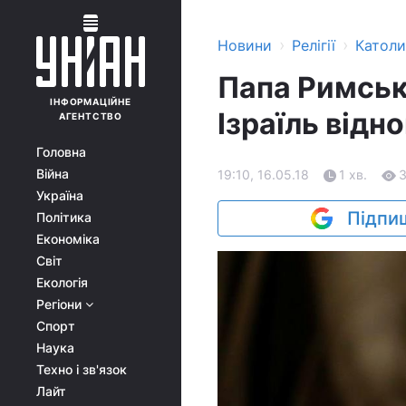
›
›
Новини
Релігії
Катол
Папа Римськ
ІНФОРМАЦІЙНЕ
Ізраїль відн
АГЕНТСТВО
Головна
Війна
19:10, 16.05.18
1 хв.
3
Україна
Підпиш
Політика
Економіка
Світ
Екологія
Регіони
Спорт
Наука
Техно і зв'язок
Лайт