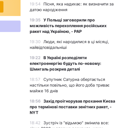
19:54
Пісня, яка надихає: як визначити за
датою народження
19:35
У Польщі заговорили про
можливість перехоплення російських
ракет над Україною, - PAP
19:30
Люди, які народилися в ці місяці,
найвідповідальніші
19:22
В Україні розподіляти
електроенергію будуть по-новому:
Шмигаль розкрив деталі
18:57
Супутник Сатурна обертається
настільки повільно, що його доба триває
майже 16 днів
18:56
Захід проігнорував прохання Києва
про термінові поставки зенітних ракет, -
NYT
18:42
Зустріч із "відьмою" змінила все: