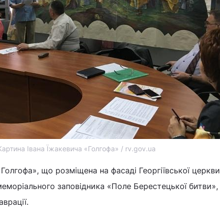
Картина Івана Їжакевича «Голгофа» / rv.gov.ua
«Голгофа», що розміщена на фасаді Георгіївської церкви
меморіального заповідника «Поле Берестецької битви»,
врації.