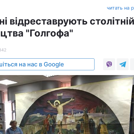
а
читать на 
і відреставрують столітні
ецтва "Голгофа"
342
іться на нас в Google