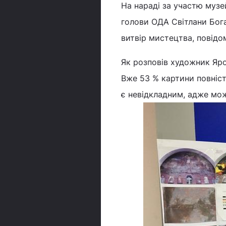
На нараді за участю музе
голови ОДА Світлани Бог
витвір мистецтва, повід
Як розповів художник Яр
Вже 53 % картини повніст
є невідкладним, адже мож