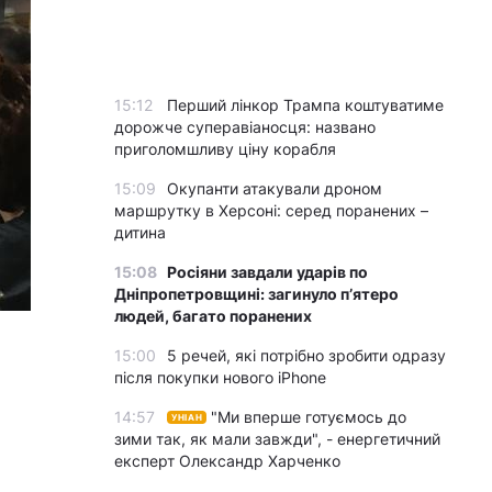
15:12
Перший лінкор Трампа коштуватиме
дорожче суперавіаносця: названо
приголомшливу ціну корабля
15:09
Окупанти атакували дроном
маршрутку в Херсоні: серед поранених –
дитина
15:08
Росіяни завдали ударів по
Дніпропетровщині: загинуло пʼятеро
людей, багато поранених
15:00
5 речей, які потрібно зробити одразу
після покупки нового iPhone
14:57
"Ми вперше готуємось до
УНІАН
зими так, як мали завжди", - енергетичний
експерт Олександр Харченко