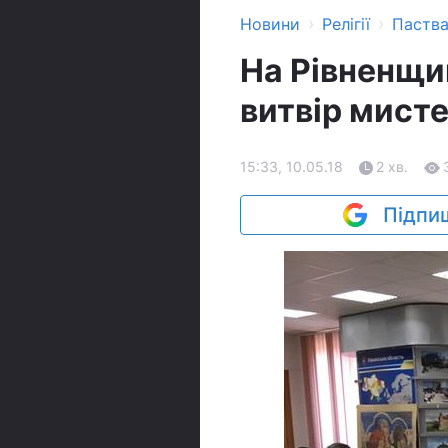
›
›
Новини
Релігії
Паств
На Рівненщин
витвір мист
15:33, 10.05.18
2 хв.
Підпиш