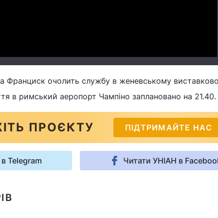
Video
апа Франциск очолить службу в женевському виставков
ття в римський аеропорт Чампіно заплановано на 21.40.
ІТЬ ПРОЄКТУ
ПІДТРИМАЙТЕ НАС
 в Telegram
Читати УНІАН в Faceboo
ІВ