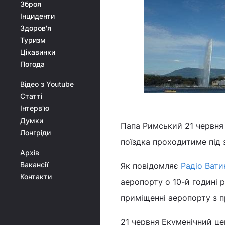
Зброя
Інциденти
Здоров'я
Туризм
Цікавинки
Погода
Відео з Youtube
Статті
Інтерв'ю
Думки
Папа Римський 21 червня
Лонгріди
поїздка проходитиме під 
Архів
Вакансії
Як повідомляє
Радіо Вати
Контакти
аеропорту о 10-й годині р
приміщенні аеропорту з 
21 червня Екуменічний це