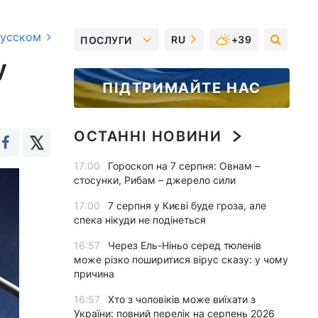
русском
RU
+39
ПОСЛУГИ
у
ПІДТРИМАЙТЕ НАС
ОСТАННІ НОВИНИ
17:00
Гороскоп на 7 серпня: Овнам –
стосунки, Рибам – джерело сили
17:00
7 серпня у Києві буде гроза, але
спека нікуди не подінеться
16:57
Через Ель-Ніньо серед тюленів
може різко поширитися вірус сказу: у чому
причина
16:57
Хто з чоловіків може виїхати з
України: повний перелік на серпень 2026