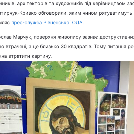
йників, архітекторів та художників під керівництвом за
атирчук-Кривко обговорили, яким чином рятуватимуть 
омляє
прес-служба Рівненської ОДА.
ослав Марчук, поверхня живопису зазнає деструктивних
ю втрачені, а це близько 30 квадратів. Тому питання ре
на втратити картину.