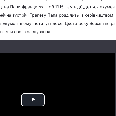
тва Папи Франциска - об 11.15 там відбудеться екумен
енічна зустріч. Трапезу Папа розділить із керівництвом
в Екуменічному інституті Босе. Цього року Всесвітня р
 з дня свого заснування.
Play