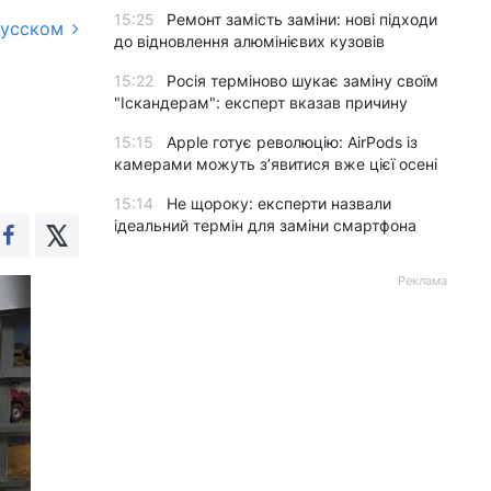
15:25
Ремонт замість заміни: нові підходи
русском
до відновлення алюмінієвих кузовів
й
15:22
Росія терміново шукає заміну своїм
"Іскандерам": експерт вказав причину
15:15
Apple готує революцію: AirPods із
камерами можуть з’явитися вже цієї осені
15:14
Не щороку: експерти назвали
ідеальний термін для заміни смартфона
Реклама