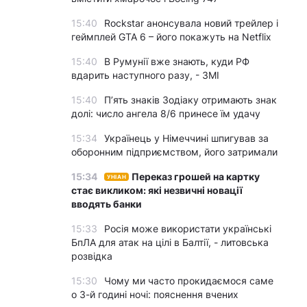
15:40
Rockstar анонсувала новий трейлер і
геймплей GTA 6 – його покажуть на Netflix
15:40
В Румунії вже знають, куди РФ
вдарить наступного разу, - ЗМІ
15:40
П’ять знаків Зодіаку отримають знак
долі: число ангела 8/6 принесе їм удачу
15:34
Українець у Німеччині шпигував за
оборонним підприємством, його затримали
15:34
Переказ грошей на картку
УНІАН
стає викликом: які незвичні новації
вводять банки
15:33
Росія може використати українські
БпЛА для атак на цілі в Балтії, - литовська
розвідка
15:30
Чому ми часто прокидаємося саме
о 3-й годині ночі: пояснення вчених