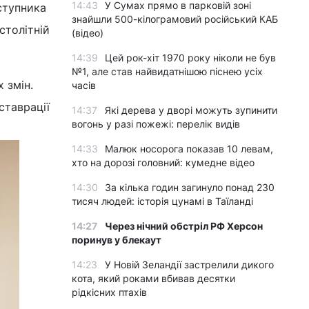
14:43
У Сумах прямо в парковій зоні
ступника
знайшли 500-кілограмовий російський КАБ
столітній
(відео)
14:39
Цей рок-хіт 1970 року ніколи не був
№1, але став найвидатнішою піснею усіх
 змін.
часів
ставрації
14:37
Які дерева у дворі можуть зупинити
вогонь у разі пожежі: перелік видів
14:33
Малюк носорога показав 10 левам,
хто на дорозі головний: кумедне відео
14:30
За кілька годин загинуло понад 230
тисяч людей: історія цунамі в Таїланді
14:27
Через нічний обстріл РФ Херсон
поринув у блекаут
14:23
У Новій Зеландії застрелили дикого
кота, який роками вбивав десятки
рідкісних птахів