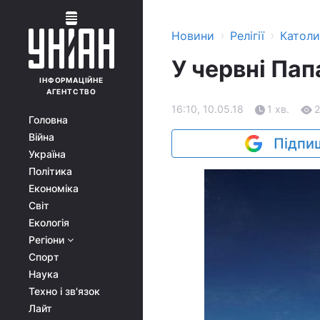
›
›
Новини
Релігії
Катол
У червні Па
ІНФОРМАЦІЙНЕ
АГЕНТСТВО
16:10, 10.05.18
1 хв.
Головна
Війна
Підпиш
Україна
Політика
Економіка
Світ
Екологія
Регіони
Спорт
Наука
Техно і зв'язок
Лайт