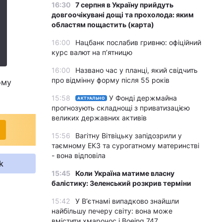
16:30
7 серпня в Україну прийдуть
довгоочікувані дощі та прохолода: яким
областям пощастить (карта)
16:00
Нацбанк послабив гривню: офіційний
курс валют на п’ятницю
16:00
Названо час у планці, який свідчить
про відмінну форму після 55 років
ому
15:58
У Фонді держмайна
АКТУАЛЬНО
прогнозують складнощі з приватизацією
великих державних активів
15:56
Вагітну Вітвіцьку запідозрили у
таємному ЕКЗ та сурогатному материнстві
- вона відповіла
k
15:45
Коли Україна матиме власну
балістику: Зеленський розкрив терміни
15:42
У Вʼєтнамі випадково знайшли
найбільшу печеру світу: вона може
вмістити хмарочос і Boeing 747