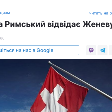
ицизм
читать на 
па Римський відвідає Женев
266
іться на нас в Google