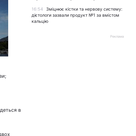
16:54
Зміцнює кістки та нервову систему:
дієтологи зазвали продукт №1 за вмістом
кальцію
Реклама
ви;
удеться в
двох