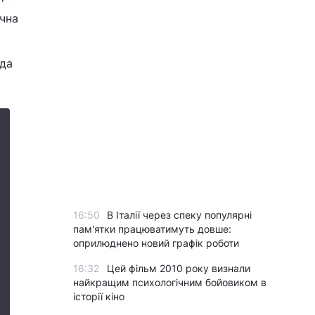
ічна
ада
16:50
В Італії через спеку популярні
пам'ятки працюватимуть довше:
оприлюднено новий графік роботи
16:32
Цей фільм 2010 року визнали
найкращим психологічним бойовиком в
історії кіно