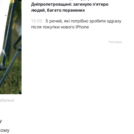
Дніпропетровщині: загинуло пʼятеро
людей, багато поранених
15:00
5 речей, які потрібно зробити одразу
після покупки нового iPhone
Реклама
обальні
у
ьому