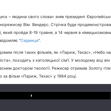
иск – людина свого слова» зняв президент Європейськ
кінорежисер Вім Вендерс. Стрічка буде продемонстрова
, який пройде 8-19 травня, а 14 червня в німецькомовн
овідомляє "
Седмиця
".
домим після таких фільмів, як «Париж, Техас», «Небо н
ста», походить з католицької сім’ї. У молодому віці він 
есним доктором теології. Режисер отримав Золоту гілк
 за фільм «Париж, Техас» у 1984 році.
Play