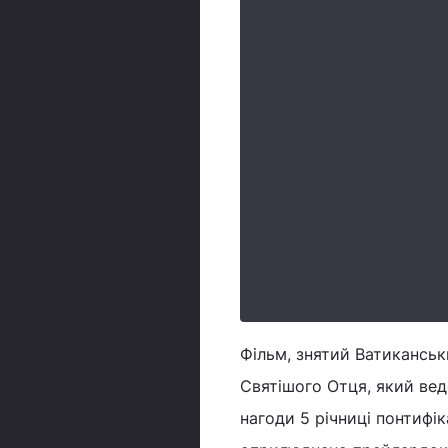
Фільм, знятий Ватиканськ
Святішого Отця, який веде
нагоди 5 річниці понтифі