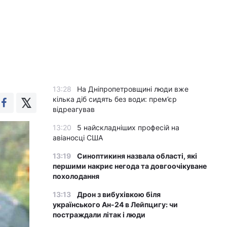
13:28
На Дніпропетровщині люди вже
кілька діб сидять без води: прем’єр
відреагував
13:20
5 найскладніших професій на
авіаносці США
13:19
Синоптикиня назвала області, які
першими накриє негода та довгоочікуване
похолодання
13:13
Дрон з вибухівкою біля
українського Ан-24 в Лейпцигу: чи
постраждали літак і люди