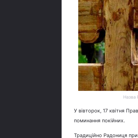
Назва 
У вівторок, 17 квітня Пр
поминання покійних.
Традиційно Радониця прип