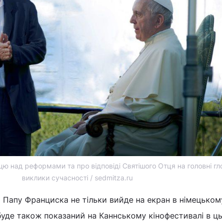
ю над реформами та про відповіді Святішого Отця на головні гл
виклики сучасності / sedmitza.ru
 Папу Франциска не тільки вийде на екран в німецьком
е буде також показаний на Каннському кінофестивалі в ц