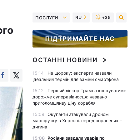
RU
+35
ПОСЛУГИ
ого
ПІДТРИМАЙТЕ НАС
ОСТАННІ НОВИНИ
15:14
Не щороку: експерти назвали
ідеальний термін для заміни смартфона
15:12
Перший лінкор Трампа коштуватиме
дорожче суперавіаносця: названо
приголомшливу ціну корабля
15:09
Окупанти атакували дроном
маршрутку в Херсоні: серед поранених –
дитина
15:08
Росіяни завдали ударів по