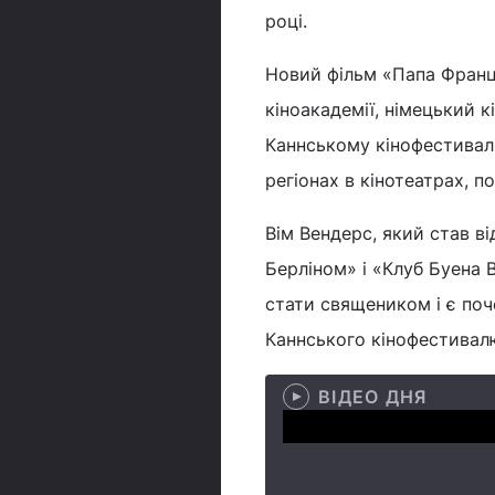
році.
Новий фільм «Папа Франц
кіноакадемії, німецький 
Каннському кінофестивалі
регіонах в кінотеатрах, п
Вім Вендерс, який став ві
Берліном» і «Клуб Буена Ві
стати священиком і є поч
Каннського кінофестивалю
ВІДЕО ДНЯ