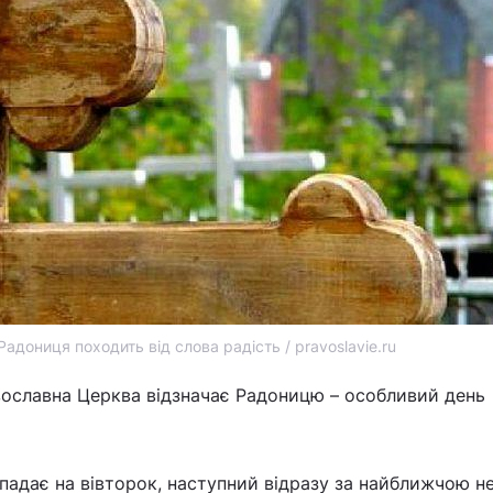
Радониця походить від слова радість / pravoslavie.ru
авославна Церква відзначає Радоницю – особливий день
адає на вівторок, наступний відразу за найближчою не