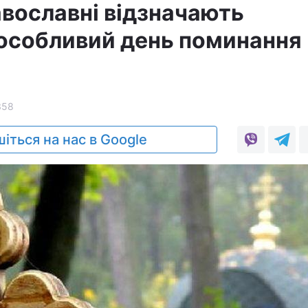
авославні відзначають
особливий день поминання
358
іться на нас в Google