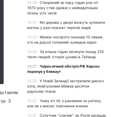
14:39
Створений за пару годин рок-хіт
1970 року став однією з найвидатніших
пісень усіх часів
14:37
Які дерева у дворі можуть зупинити
вогонь у разі пожежі: перелік видів
14:33
Малюк носорога показав 10 левам,
хто на дорозі головний: кумедне відео
14:30
За кілька годин загинуло понад 230
тисяч людей: історія цунамі в Таїланді
14:27
Через нічний обстріл РФ Херсон
поринув у блекаут
14:23
У Новій Зеландії застрелили дикого
кота, який роками вбивав десятки
рідкісних птахів
едставляє
ур. З
14:23
Чому кіт п’є з раковини чи унітазу,
але не з миски: пояснення вчених
14:21
Супутник "спалив", як Росія захищає