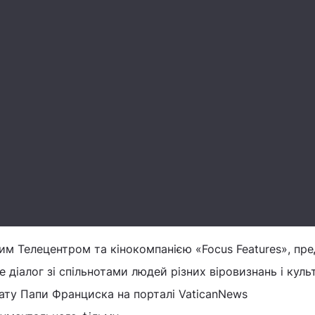
им Телецентром та кінокомпанією «Focus Features», пр
 діалог зі спільнотами людей різних віровизнань і культ
кату Папи Франциска на порталі VaticanNews