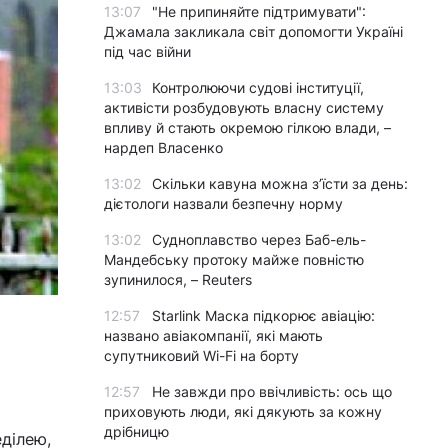
13:07
"Не припиняйте підтримувати":
Джамала закликала світ допомогти Україні
під час війни
13:03
Контролюючи судові інституції,
активісти розбудовують власну систему
впливу й стають окремою гілкою влади, –
нардеп Власенко
13:02
Скільки кавуна можна з’їсти за день:
дієтологи назвали безпечну норму
13:02
Судноплавство через Баб-ель-
Мандебську протоку майже повністю
зупинилося, – Reuters
12:57
Starlink Маска підкорює авіацію:
названо авіакомпанії, які мають
супутниковий Wi-Fi на борту
12:57
Не завжди про ввічливість: ось що
приховують люди, які дякують за кожну
дрібницю
ділею,