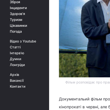
Зброя
Інциденти
Здоров'я
Туризм
Цікавинки
Погода
Відео з Youtube
Статті
Інтерв'ю
Думки
Лонгріди
Архів
Вакансії
Фільм розповідає про прац
Контакти
Документальий фільм про
кінопрокаті в червні, ал