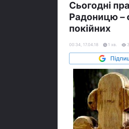
Сьогодні пр
Радоницю – 
покійних
00:34, 17.04.18
1 хв.
Підпиш