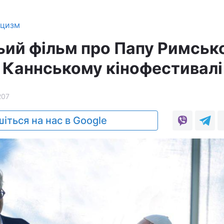
ицизм
ий фільм про Папу Римськ
 Каннському кінофестивалі
207
іться на нас в Google