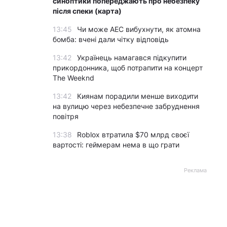
синоптики попереджають про небезпеку
після спеки (карта)
13:45
Чи може АЕС вибухнути, як атомна
бомба: вчені дали чітку відповідь
13:42
Українець намагався підкупити
прикордонника, щоб потрапити на концерт
The Weeknd
13:42
Киянам порадили менше виходити
на вулицю через небезпечне забруднення
повітря
13:38
Roblox втратила $70 млрд своєї
вартості: геймерам нема в що грати
Реклама