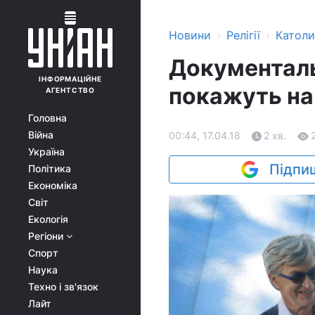
›
›
Новини
Релігії
Катол
Документаль
ІНФОРМАЦІЙНЕ
покажуть на
АГЕНТСТВО
Головна
Війна
00:44, 17.04.18
2 хв.
Україна
Підпиш
Політика
Економіка
Світ
Екологія
Регіони
Спорт
Наука
Техно і зв'язок
Лайт