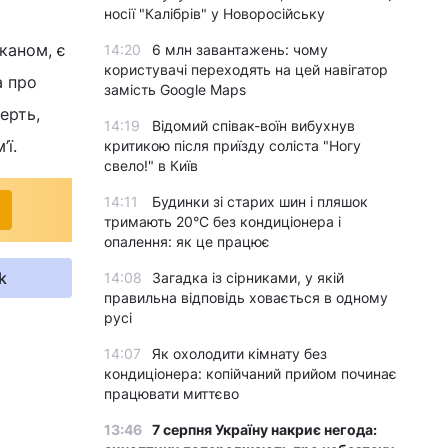
носії "Калібрів" у Новоросійську
каном, є
14:20
6 млн завантажень: чому
користувачі переходять на цей навігатор
а про
замість Google Maps
ерть,
14:19
Відомий співак-воїн вибухнув
’ї.
критикою після приїзду соліста "Ногу
свело!" в Київ
14:11
Будинки зі старих шин і пляшок
тримають 20°C без кондиціонера і
опалення: як це працює
k
14:08
Загадка із сірниками, у якій
правильна відповідь ховається в одному
русі
14:07
Як охолодити кімнату без
кондиціонера: копійчаний прийом починає
працювати миттєво
13:46
7 серпня Україну накриє негода: