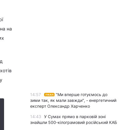
ої
на на
их
ад
хотів
у
14:57
"Ми вперше готуємось до
УНІАН
зими так, як мали завжди", - енергетичний
експерт Олександр Харченко
14:43
У Сумах прямо в парковій зоні
знайшли 500-кілограмовий російський КАБ