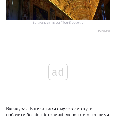
Ватиканські музеї / TourBlogger.ru
Реклама
ad
Відвідувачі Ватиканських музеїв зможуть
побачити безцінні історичні експонати з першими