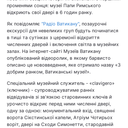
променями сонця: музеї Папи Римського
відкриють свої двері в 6 годин ранку.
Як повідомляє
"Радіо Ватикану"
, позаурочні
Головна
Війна
екскурсії для невеликих груп будуть починатися
в тиші та сутінках з церемонії відкриття
Україна
Політика
численних дверей і включення світла в музейних
Економіка
Світ
залах. На інтернет-сайті Музеїв Ватикану
опублікований відеоролик, в якому барвисто
Спорт
Наука
описано це нововведення, яке отримало назву «З
добрим ранком, Ватиканські музеї!».
Техно і зв'язок
Лайт
Спеціальний музейний служитель - «clavigero»
Зброя
Інциденти
(ключник) - супроводжуватиме ранніх
відвідувачів зі зв'язкою старовинних ключів й
Здоров'я
Туризм
урочисто відкриє перед ними численні двері,
одну за одною: монументальний вхід, священні
Цікавинки
Погода
ворота Сікстинської капели, Атріум Чотирьох
воріт, двері на Сходи Симонетти, стародавній
Екологія
Регіони