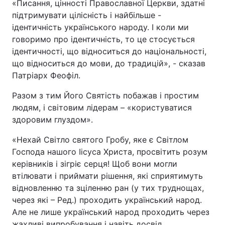
«Писання, цінності Православної Церкви, здатні
підтримувати цілісність і найбільше -
ідентичність українського народу. І коли ми
говоримо про ідентичність, то це стосується
ідентичності, що відноситься до національності,
що відноситься до мови, до традицій», - сказав
Патріарх Феофіл.
Разом з тим Його Святість побажав і простим
людям, і світовим лідерам – «користуватися
здоровим глуздом».
«Нехай Світло святого Гробу, яке є Світлом
Господа нашого Іісуса Христа, просвітить розум
керівників і зігріє серця! Щоб вони могли
втілювати і приймати рішення, які сприятимуть
відновленню та зціленню ран (у тих труднощах,
через які – Ред.) проходить український народ.
Але не лише український народ проходить через
жахливі випробування і навіть досвід