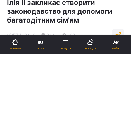
Ілія ІІ закликає створити
законодавство для допомоги
багатодітним сім'ям
13:57, 11.04.18
3 хв.
100
RU
МОВА
ГОЛОВНА
РОЗДІЛИ
ПОГОДА
ЛАЙТ
Підпишіться на нас в Google
Католикос-Патріарх всієї Грузії Ілія / sputnik-georgia.ru