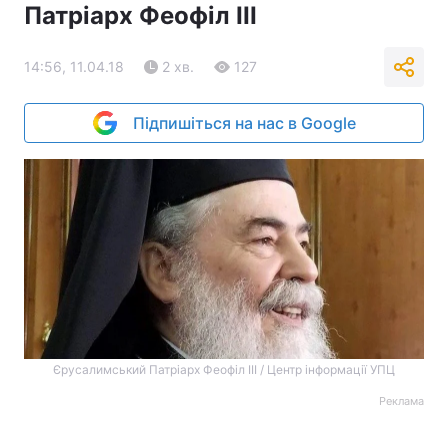
Патріарх Феофіл III
14:56, 11.04.18
2 хв.
127
Підпишіться на нас в Google
Єрусалимський Патріарх Феофіл III / Центр інформації УПЦ
Реклама