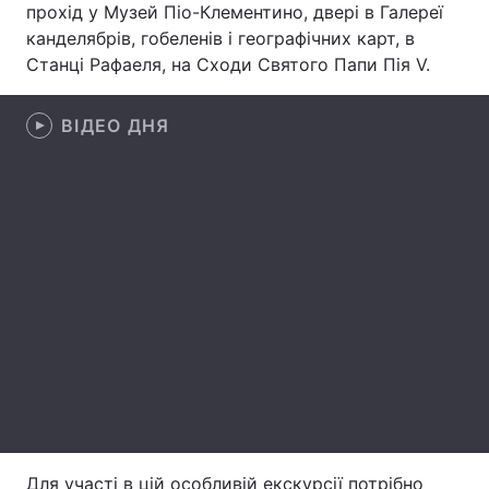
прохід у Музей Піо-Клементино, двері в Галереї
канделябрів, гобеленів і географічних карт, в
Лонгріди
Станці Рафаеля, на Сходи Святого Папи Пія V.
Відео з Youtube
Статті
ВІДЕО ДНЯ
Інтерв'ю
Думки
Архів
Вакансії
Контакти
Послуги
Для участі в цій особливій екскурсії потрібно