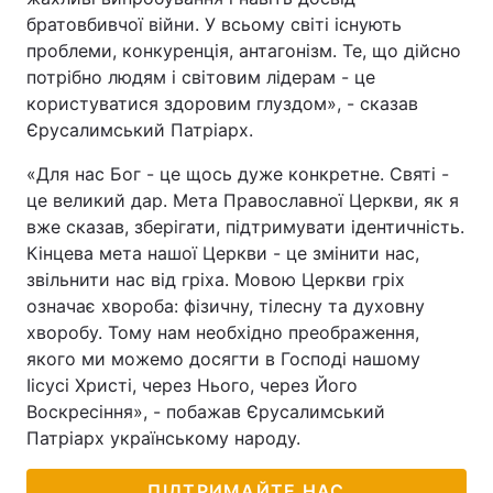
братовбивчої війни. У всьому світі існують
проблеми, конкуренція, антагонізм. Те, що дійсно
потрібно людям і світовим лідерам - це
користуватися здоровим глуздом», - сказав
Єрусалимський Патріарх.
«Для нас Бог - це щось дуже конкретне. Святі -
це великий дар. Мета Православної Церкви, як я
вже сказав, зберігати, підтримувати ідентичність.
Кінцева мета нашої Церкви - це змінити нас,
звільнити нас від гріха. Мовою Церкви гріх
означає хвороба: фізичну, тілесну та духовну
хворобу. Тому нам необхідно преображення,
якого ми можемо досягти в Господі нашому
Іісусі Христі, через Нього, через Його
Воскресіння», - побажав Єрусалимський
Патріарх українському народу.
ПІДТРИМАЙТЕ НАС