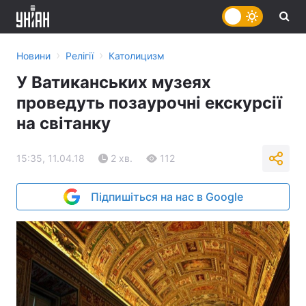
›
›
Новини
Релігії
Католицизм
У Ватиканських музеях
проведуть позаурочні екскурсії
на світанку
15:35, 11.04.18
2 хв.
112
Підпишіться на нас в Google