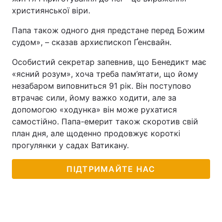
християнської віри.
Тема оформлення
Папа також одного дня предстане перед Божим
судом», – сказав архиєпископ Ґенсвайн.
Особистий секретар запевнив, що Бенедикт має
«ясний розум», хоча треба пам’ятати, що йому
незабаром виповниться 91 рік. Він поступово
втрачає сили, йому важко ходити, але за
допомогою «ходунка» він може рухатися
самостійно. Папа-емерит також скоротив свій
план дня, але щоденно продовжує короткі
прогулянки у садах Ватикану.
ПІДТРИМАЙТЕ НАС