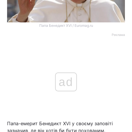
Папа Бенедикт XVI / Euromag.ru
Реклама
ad
Папа-емерит Бенедикт XVI у своєму заповіті
зазначив, де він хотів би бути похованим.