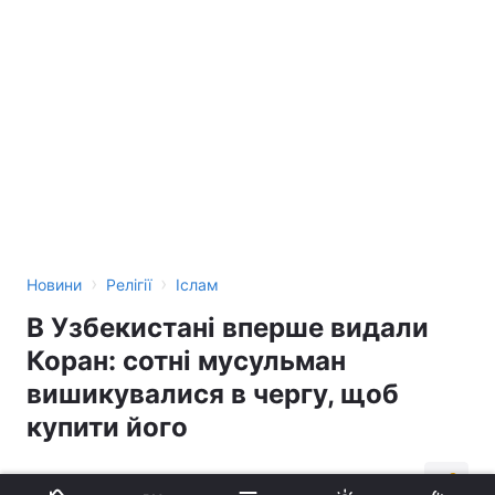
›
›
Новини
Релігії
Іслам
В Узбекистані вперше видали
Коран: сотні мусульман
вишикувалися в чергу, щоб
купити його
12:09, 30.03.18
0 хв.
211