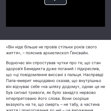
Play
Лонгріди
Video
Відео з Youtube
Статті
Інтерв'ю
Думки
Архів
Вакансії
«Він ніде більше не провів стільки років свого
життя», – пояснив архиєпископ Ґенсвайн.
Контакти
Водночас він спростував чутки про те, що стан
Послуги
здоров’я Бенедикта дуже поганий і підкреслив,
що «ці повідомлення виссані з пальця. Насправді
Папа-емерит нещодавно сказав, що внутрішньо
він відчуває себе «на шляху додому», однак це не
був сигнал тривоги, як було занадто нервово
інтерпретовано його слова. Вони скоріше
вказують на те, що смерть – не табу, а частина
життя і приготування до неї – це вираження