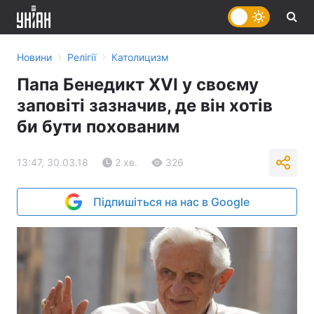
›
›
Новини
Релігії
Католицизм
Папа Бенедикт XVI у своєму
заповіті зазначив, де він хотів
би бути похованим
13:47, 30.03.18
2 хв.
326
Підпишіться на нас в Google