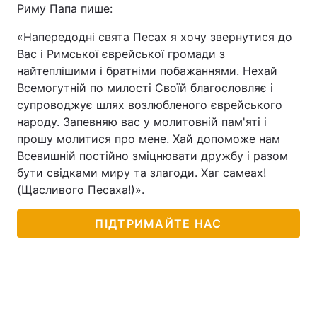
Риму Папа пише:
«Напередодні свята Песах я хочу звернутися до
Вас і Римської єврейської громади з
найтеплішими і братніми побажаннями. Нехай
Всемогутній по милості Своїй благословляє і
супроводжує шлях возлюбленого єврейського
народу. Запевняю вас у молитовній пам'яті і
прошу молитися про мене. Хай допоможе нам
Всевишній постійно зміцнювати дружбу і разом
бути свідками миру та злагоди. Хаг самеах!
(Щасливого Песаха!)».
ПІДТРИМАЙТЕ НАС