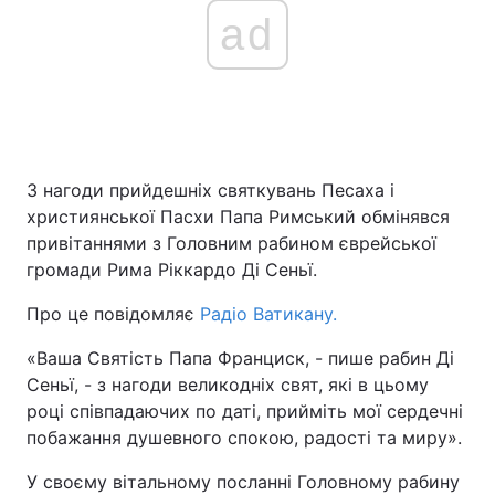
ad
З нагоди прийдешніх святкувань Песаха і
християнської Пасхи Папа Римський обмінявся
привітаннями з Головним рабином єврейської
громади Рима Ріккардо Ді Сеньї.
Про це повідомляє
Радіо Ватикану.
«Ваша Святість Папа Франциск, - пише рабин Ді
Сеньї, - з нагоди великодніх свят, які в цьому
році співпадаючих по даті, прийміть мої сердечні
побажання душевного спокою, радості та миру».
У своєму вітальному посланні Головному рабину