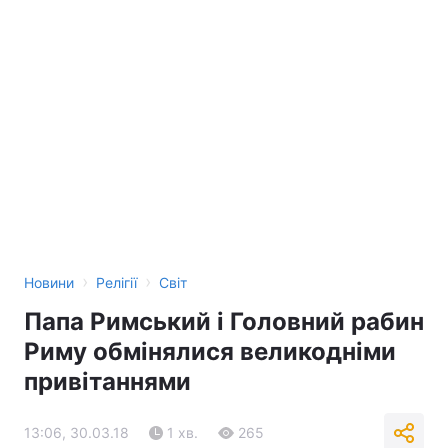
›
›
Новини
Релігії
Світ
Папа Римський і Головний рабин
Риму обмінялися великодніми
привітаннями
13:06, 30.03.18
1 хв.
265