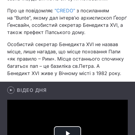
Про це повідомляє
"CREDO"
з посиланням
на "Bunte", якому дал інтерв'ю архиєпископ Ґеорґ
Ґенсвайн, особистий секретар Бенедикта XVI, а
Головна
Війна
також префект Папського дому.
Україна
Політика
Особистий секретар Бенедикта XVI не назвав
місце, лише нагадав, що місце поховання Папи
Економіка
Світ
«як правило – Рим». Місце останнього спочинку
багатьох пап – це базиліка св.Петра. А
Спорт
Наука
Бенедикт XVI живе у Вічному місті з 1982 року.
Техно і зв'язок
Лайт
ВІДЕО ДНЯ
Зброя
Інциденти
Здоров'я
Туризм
Цікавинки
Погода
Екологія
Регіони