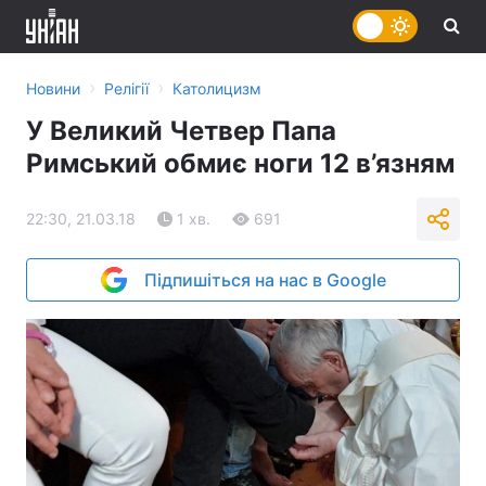
›
›
Новини
Релігії
Католицизм
У Великий Четвер Папа
Римський обмиє ноги 12 в’язням
22:30, 21.03.18
1 хв.
691
Підпишіться на нас в Google