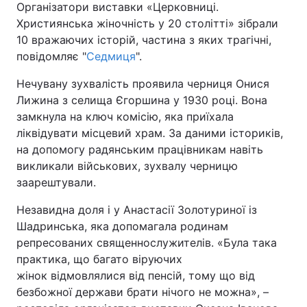
Організатори виставки «Церковниці.
Християнська жіночність у 20 столітті» зібрали
10 вражаючих історій, частина з яких трагічні,
повідомляє "
Седмиця
".
Нечувану зухвалість проявила черниця Онися
Лижина з селища Єгоршина у 1930 році. Вона
замкнула на ключ комісію, яка приїхала
ліквідувати місцевий храм. За даними істориків,
на допомогу радянським працівникам навіть
викликали військових, зухвалу черницю
заарештували.
Незавидна доля і у Анастасії Золотуриної із
Шадринська, яка допомагала родинам
репресованих священнослужителів. «Була така
практика, що багато віруючих
жінок відмовлялися від пенсій, тому що від
безбожної держави брати нічого не можна», –