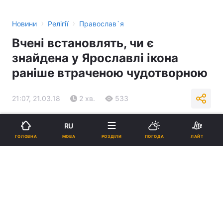
›
›
Новини
Релігії
Православ`я
Вчені встановлять, чи є
знайдена у Ярославлі ікона
раніше втраченою чудотворною
21:07, 21.03.18
2 хв.
533
Підпишіться на нас в Google
RU
МОВА
ГОЛОВНА
РОЗДІЛИ
ПОГОДА
ЛАЙТ