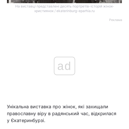
На виставці представлені десять портретів-історій жінок-
християнок / ekaterinburg-eparhia.ru
Реклама
ad
Унікальна виставка про жінок, які захищали
православну віру в радянський час, відкрилася
у Єкатеринбурзі.