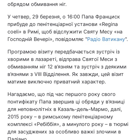
обрядом обмивання ніг.
У четвер, 29 березня, о 16:00 Папа Франциск
прибуде до пенітенціарної установи «Regina
Головна
Війна
coeli» в Римі, щоб відслужити Святу Месу «на
Господній Вечері», повідомляє "
Радіо Ватикану
".
Україна
Політика
Програмою візиту передбачається зустріч із
Економіка
Світ
хворими в лазареті, відправа Святої Меси з
обмиванням ніг 12 в’язням та зустріч з деякими
Спорт
Наука
в’язнями з VIII Відділення. Як завжди, цей візит
матиме виключно приватний характер.
Техно і зв'язок
Лайт
Нагадаємо, що під час першого року свого
Зброя
Інциденти
понтифікату Папа звершив ці обряди у в’язниці
для неповнолітніх в Казаль-дель-Мармо, далі,
Здоров'я
Туризм
2015 року – в римському пенітенціарному
Цікавинки
Погода
комплексі «Ребіббія», а минулого року – в тюрмі
для засуджених за особливо важкі злочини в
Екологія
Регіони
Паліано.