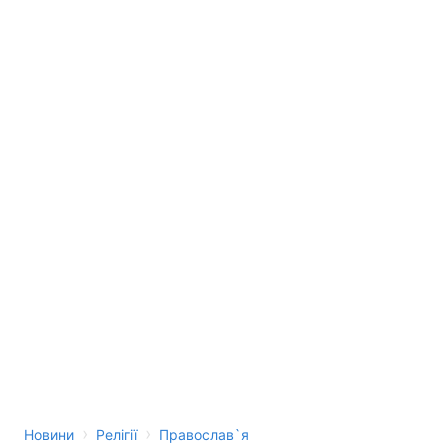
Тема оформлення
›
›
Новини
Релігії
Православ`я