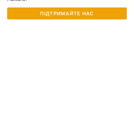
Лонгріди
ПІДТРИМАЙТЕ НАС
Відео з Youtube
Статті
Інтерв'ю
Думки
Архів
Вакансії
Контакти
Послуги