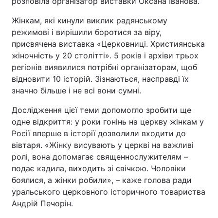
розповіла організатор виставки Оксана Іванова.
Жінкам, які кинули виклик радянському
режимові і вирішили боротися за віру,
присвячена виставка «Церковниці. Християнська
жіночність у 20 столітті». 5 років і архіви трьох
регіонів виявилися потрібні організаторам, щоб
відновити 10 історій. Зізнаються, насправді їх
значно більше і не всі вони сумні.
Дослідження цієї теми допомогло зробити ще
одне відкриття: у роки гонінь на церкву жінкам у
Росії вперше в історії дозволили входити до
вівтаря. «Жінку висувають у церкві на важливі
ролі, вона допомагає священнослужителям –
подає кадила, виходить зі свічкою. Чоловіки
боялися, а жінки робили», – каже голова ради
уральського церковного історичного товариства
Андрій Печорін.