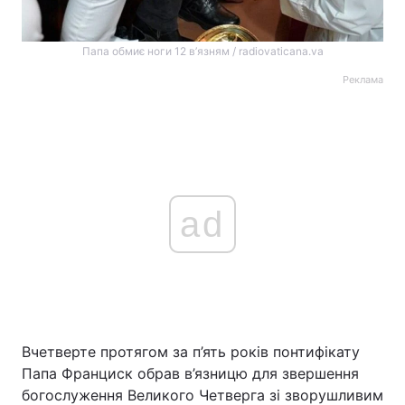
Папа обмиє ноги 12 в’язням / radiovaticana.va
Реклама
ad
Вчетверте протягом за п’ять років понтифікату
Папа Франциск обрав в’язницю для звершення
богослуження Великого Четверга зі зворушливим