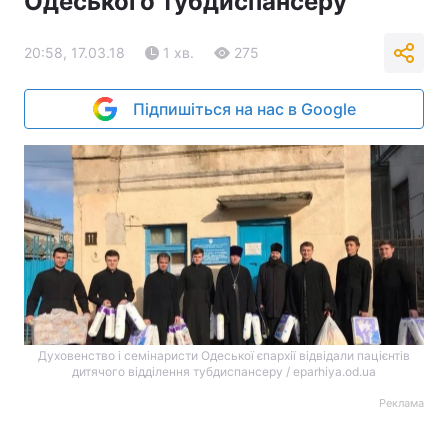
Одеського тубдиспансеру
20:58, 17.03.18
1 хв.
275
Підпишіться на нас в Google
Духовенство і семінаристи Одеської єпархії відвідали пацієнтів
дитячого відділення тубдиспансеру / eparhiya.od.ua
Реклама