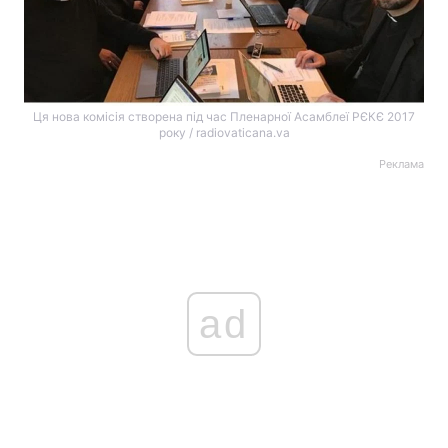
Ця нова комісія створена під час Пленарної Асамблеї РЄКЄ 2017
року / radiovaticana.va
Реклама
ad