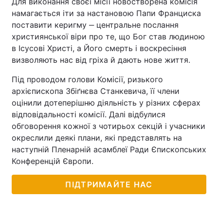
Для виконання своєї місії новостворена комісія
намагається іти за настановою Папи Франциска
Тема оформлення
поставити керигму ‒ центральне послання
християнської віри про те, що Бог став людиною
в Ісусові Христі, а Його смерть і воскресіння
визволяють нас від гріха й дають нове життя.
Під проводом голови Комісії, ризького
архієпископа Збіґнєва Станкевича, її члени
оцінили дотеперішню діяльність у різних сферах
відповідальності комісії. Далі відбулися
обговорення кожної з чотирьох секцій і учасники
окреслили деякі плани, які представлять на
наступній Пленарній асамблеї Ради Єпископських
Конференцій Європи.
ПІДТРИМАЙТЕ НАС