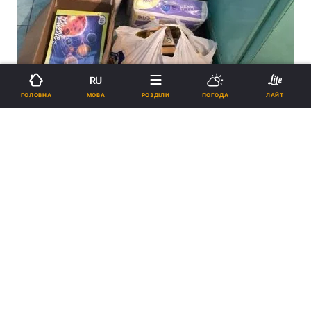
RU
МОВА
ГОЛОВНА
РОЗДІЛИ
ПОГОДА
ЛАЙТ
Духовенство і семінаристи Одеської єпархії відвідали пацієнтів
дитячого відділення тубдиспансеру / eparhiya.od.ua
ПІДТРИМАЙТЕ НАС