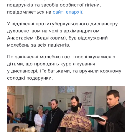
подарунків та засобів особистої гігієни,
повідомляється на
сайті єпархії
.
У відділенні протитуберкульозного диспансеру
духовенством на чолі з архімандритом
Анастасієм (Бєдніковим), був відслужений
молебень за всіх пацієнтів.
По закінченні молебню гості поспілкувалися з
дітьми, що проходять курс лікування
у диспансері, і їх батьками, та вручили кожному
солодкі подарунки.