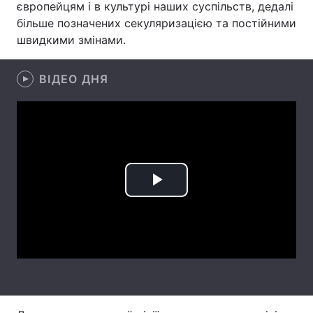
європейцям і в культурі наших суспільств, дедалі
більше позначених секуляризацією та постійними
Лонгріди
швидкими змінами.
Відео з Youtube
Статті
ВІДЕО ДНЯ
Інтерв'ю
Думки
Архів
Вакансії
Контакти
Послуги
Play
Video