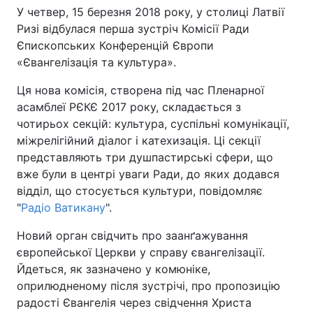
У четвер, 15 березня 2018 року, у столиці Латвії
Ризі відбулася перша зустріч Комісії Ради
Єпископських Конференцій Європи
Головна
Війна
«Євангелізація та культура».
Ця нова комісія, створена під час Пленарної
Україна
Політика
асамблеї РЄКЄ 2017 року, складається з
Економіка
Світ
чотирьох секцій: культура, суспільні комунікації,
міжрелігійний діалог і катехизація. Ці секції
Спорт
Наука
представляють три душпастирські сфери, що
вже були в центрі уваги Ради, до яких додався
Техно і зв'язок
Лайт
відділ, що стосується культури, повідомляє
"
Радіо Ватикану
".
Зброя
Інциденти
Новий орган свідчить про заанґажування
Здоров'я
Туризм
європейської Церкви у справу євангелізації.
Йдеться, як зазначено у комюніке,
Цікавинки
Погода
оприлюдненому після зустрічі, про пропозицію
радості Євангелія через свідчення Христа
Екологія
Регіони