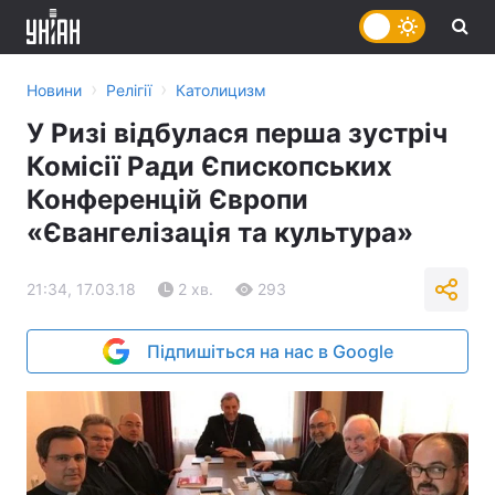
›
›
Новини
Релігії
Католицизм
У Ризі відбулася перша зустріч
Комісії Ради Єпископських
Конференцій Європи
«Євангелізація та культура»
21:34, 17.03.18
2 хв.
293
Підпишіться на нас в Google