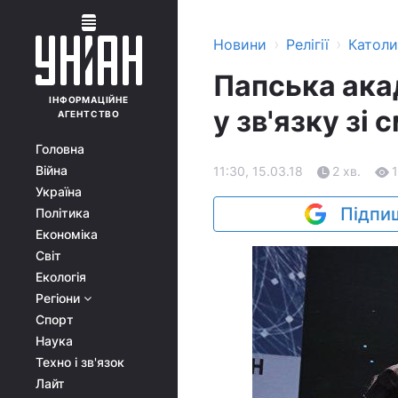
›
›
Новини
Релігії
Катол
Папська ака
ІНФОРМАЦІЙНЕ
у зв'язку зі
АГЕНТСТВО
Головна
Війна
11:30, 15.03.18
2 хв.
Україна
Підпиш
Політика
Економіка
Світ
Екологія
Регіони
Спорт
Наука
Техно і зв'язок
Лайт