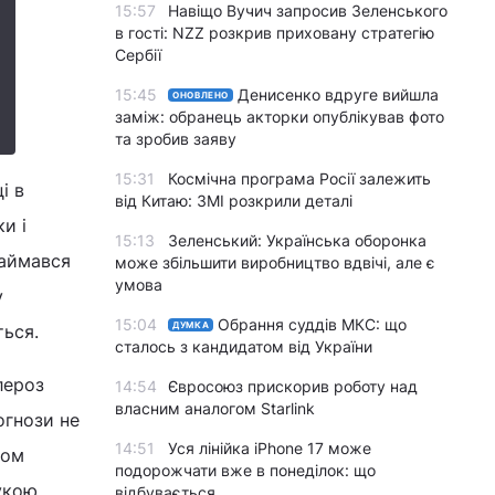
15:57
Навіщо Вучич запросив Зеленського
в гості: NZZ розкрив приховану стратегію
Сербії
15:45
Денисенко вдруге вийшла
ОНОВЛЕНО
заміж: обранець акторки опублікував фото
та зробив заяву
15:31
Космічна програма Росії залежить
і в
від Китаю: ЗМІ розкрили деталі
и і
15:13
Зеленський: Українська оборонка
займався
може збільшити виробництво вдвічі, але є
умова
у
15:04
Обрання суддів МКС: що
ДУМКА
ться.
сталось з кандидатом від України
лероз
14:54
Євросоюз прискорив роботу над
власним аналогом Starlink
огнози не
14:51
Уся лінійка iPhone 17 може
ком
подорожчати вже в понеділок: що
укою,
відбувається