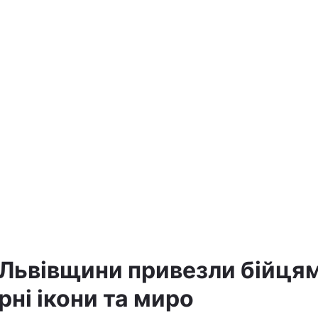
а
 Львівщини привезли бійця
ні ікони та миро