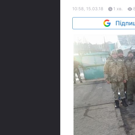
10:58, 15.03.18
1 хв.
Підпиш