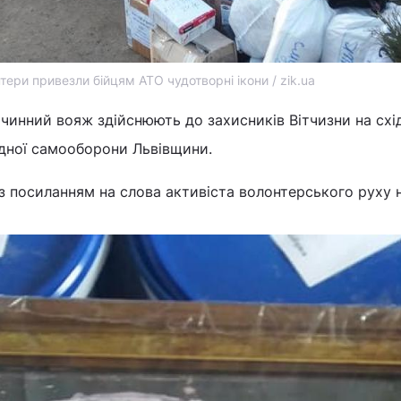
тери привезли бійцям АТО чудотворні ікони / zik.ua
чинний вояж здійснюють до захисників Вітчизни на cхі
дної самооборони Львівщини.
з посиланням на слова активіста волонтерського руху 