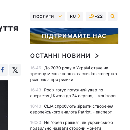
RU
+22
ПОСЛУГИ
уття
ПІДТРИМАЙТЕ НАС
ОСТАННІ НОВИНИ
16:46
До 2030 року в Україні стане на
третину менше першокласників: експертка
розповіла про ризики
16:43
Росія готує потужний удар по
енергетиці Києва до 24 серпня, - монітори
16:40
США спробують зірвати створення
європейського аналога Patriot, - експерт
16:30
Не "орел і решка": як українською
правильно назвати сторони монети