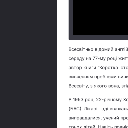
Всесвітньо відомий англі
середу на 77-му році житт
автор книги "Коротка іст
вивченням проблеми вини
Всесвіту, з якого вона, 
У 1963 році 22-річному Х
(БАС). Лікарі тоді вважа
виправдалися, учений про
трьох дітей. Навіть повні