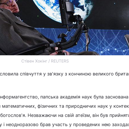
Стівен Хокінг / REUTERS
словила співчуття у зв'язку з кончиною великого брит
інформагентство, папська академія наук була заснована
 математичних, фізичних та природничих наук у контек
богослов'я. Незважаючи на свій атеїзм, він був прийня
ку і неодноразово брав участь у проведених нею захода