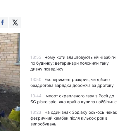
13:53
Чому коти влаштовують нічні забіги
по будинку: ветеринари пояснили таку
дивну поведінку
13:50
Експеримент розкрив, чи дійсно
бездротова зарядка дорожча за дротову
13:44
Імпорт скрапленого газу з Росії до
ЄС різко зріс: яка країна купила найбільше
13:23
На один знак Зодіаку ось-ось чекає
феєричний камбек після кількох років
випробувань