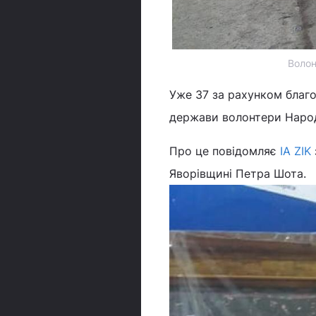
Волон
Уже 37 за рахунком благо
держави волонтери Наро
Про це повідомляє
IA ZIK
Яворівщині Петра Шота.