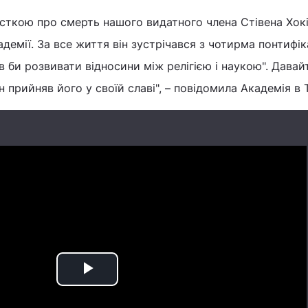
істкою про смерть нашого видатного члена Стівена Хокі
демії. За все життя він зустрічався з чотирма понтифік
ів би розвивати відносини між релігією і наукою". Давай
 прийняв його у своїй славі", – повідомила Академія в T
Play