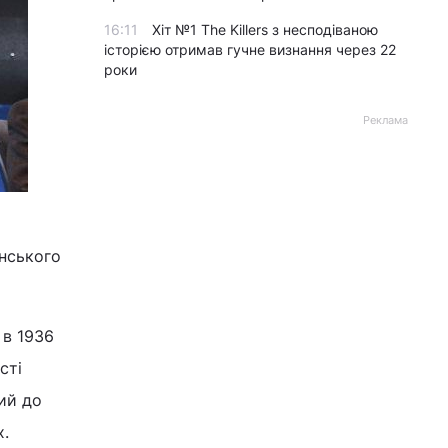
16:11
Хіт №1 The Killers з несподіваною
історією отримав гучне визнання через 22
роки
Реклама
анського
 в 1936
сті
тий до
х.