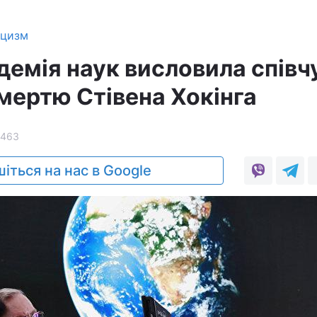
ицизм
демія наук висловила співч
 смертю Стівена Хокінга
1463
іться на нас в Google