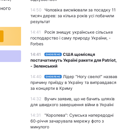
рного
14:50
Чоловіка висміювали за посадку 11
тисяч дерев: за кілька років усі побачили
результат
14:41
Росія знищує українське сільське
господарство і саму природу України, -
Forbes
14:41
США щомісяця
ОНОВЛЕНО
постачатимуть Україні ракети для Patriot,
- Зеленський
14:40
Лідер "Ногу свело!" назвав
ОНОВЛЕНО
причину приїзду в Україну та виправдався
за концерти в Криму
14:32
Вучич заявив, що не бачить шляхів
для швидкого завершення війни в Україні
14:31
"Королева": Сумська напередодні
60-річчя зачарувала мережу фото з
минулого