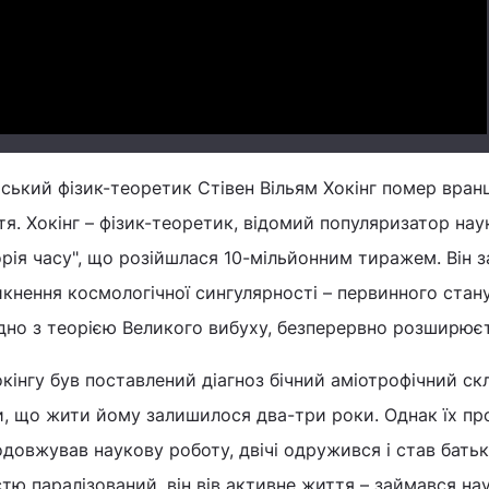
Video
йський фізик-теоретик Стівен Вільям Хокінг помер вранц
я. Хокінг – фізик-теоретик, відомий популяризатор наук
орія часу", що розійшлася 10-мільйонним тиражем. Він 
кнення космологічної сингулярності – первинного стан
згідно з теорією Великого вибуху, безперервно розширює
окінгу був поставлений діагноз бічний аміотрофічний ск
ли, що жити йому залишилося два-три роки. Однак їх пр
довжував наукову роботу, двічі одружився і став бать
стю паралізований, він вів активне життя – займався на