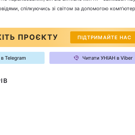
овідями, спілкуючись зі світом за допомогою комп'юте
ІТЬ ПРОЄКТУ
ПІДТРИМАЙТЕ НАС
 в Telegram
Читати УНІАН в Viber
ІВ