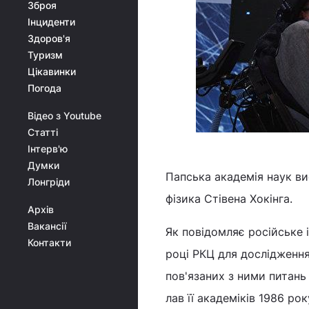
Зброя
Інциденти
Здоров'я
Туризм
Цікавинки
Погода
Відео з Youtube
Статті
Інтерв'ю
Думки
Папська академія наук ви
Лонгріди
фізика Стівена Хокінга.
Архів
Вакансії
Як повідомляє російське 
Контакти
році РКЦ для дослідження
пов'язаних з ними питань 
лав її академіків 1986 ро