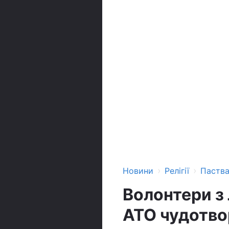
›
›
Новини
Релігії
Паств
Волонтери з
АТО чудотвор