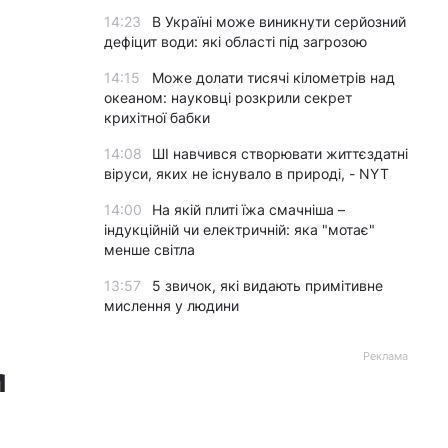
14:23
В Україні може виникнути серйозний
дефіцит води: які області під загрозою
14:15
Може долати тисячі кілометрів над
океаном: науковці розкрили секрет
крихітної бабки
14:08
ШІ навчився створювати життєздатні
віруси, яких не існувало в природі, - NYT
14:00
На якій плиті їжа смачніша –
індукційній чи електричній: яка "мотає"
менше світла
13:57
5 звичок, які видають примітивне
мислення у людини
Реклама
м