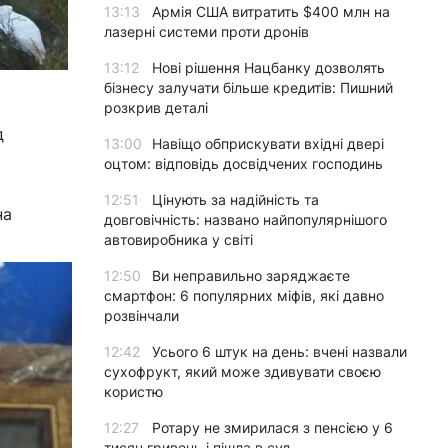
13:13
Армія США витратить $400 млн на
лазерні системи проти дронів
13:12
Нові рішення Нацбанку дозволять
бізнесу залучати більше кредитів: Пишний
розкрив деталі
д
13:00
Навіщо обприскувати вхідні двері
оцтом: відповідь досвідчених господинь
12:51
Цінують за надійність та
на
довговічність: названо найпопулярнішого
автовиробника у світі
12:50
Ви неправильно заряджаєте
смартфон: 6 популярних міфів, які давно
розвінчали
12:42
Усього 6 штук на день: вчені назвали
сухофрукт, який може здивувати своєю
користю
12:27
Ротару не змирилася з пенсією у 6
тисяч гривень і пішла в суд