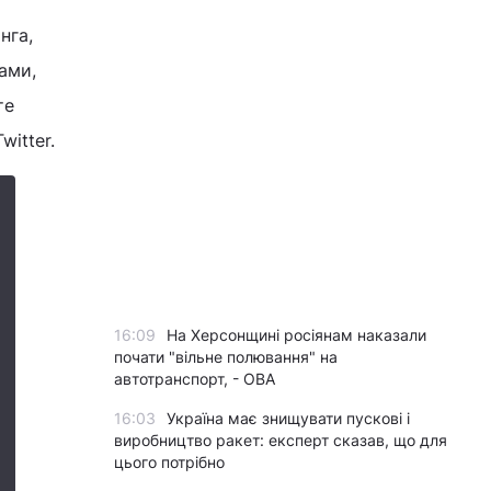
нга,
ами,
те
witter.
16:09
На Херсонщині росіянам наказали
почати "вільне полювання" на
автотранспорт, - ОВА
16:03
Україна має знищувати пускові і
виробництво ракет: експерт сказав, що для
цього потрібно