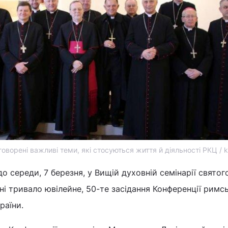
говорені важливі теми, які стосуються життя й діяльності РКЦ / 
 до середи, 7 березня, у Вищій духовній семінарії свято
і тривало ювілейне, 50-те засідання Конференції римс
раїни.