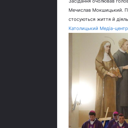
Засідання очолював голов
Мечислав Мокшицький. Про
стосуються життя й діяль
Католицький Медіа-центр