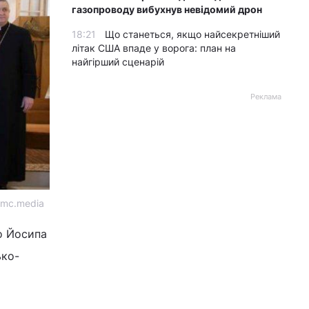
газопроводу вибухнув невідомий дрон
18:21
Що станеться, якщо найсекретніший
літак США впаде у ворога: план на
найгірший сценарій
Реклама
kmc.media
го Йосипа
ько-