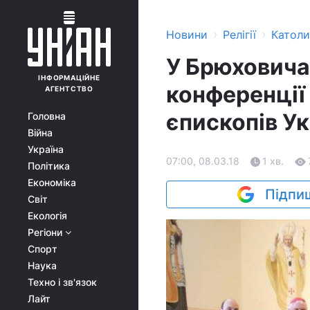
›
›
Новини
Релігії
Катол
У Брюховича
ІНФОРМАЦІЙНЕ
конференції
АГЕНТСТВО
єпископів Ук
Головна
Війна
Україна
07:00, 08.03.18
1 хв.
Політика
Економіка
Підпиш
Світ
Екологія
Регіони
Спорт
Наука
Техно і зв'язок
Лайт