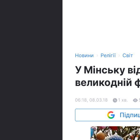
›
›
Новини
Релігії
Світ
У Мінську в
великодній 
06:18, 08.03.18
1 хв.
Підпиш