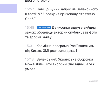
цього потрібно
15:57
Навіщо Вучич запросив Зеленського
в гості: NZZ розкрив приховану стратегію
Сербії
15:45
Денисенко вдруге вийшла
ОНОВЛЕНО
заміж: обранець акторки опублікував фото
та зробив заяву
15:31
Космічна програма Росії залежить
від Китаю: ЗМІ розкрили деталі
15:13
Зеленський: Українська оборонка
може збільшити виробництво вдвічі, але є
умова
Реклама