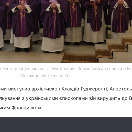
 Конференції єпископів – Митрополит Львівський архієпископ М
Мокшицький / kmc.media
ами виступив архієпископ Клаудіо Ґуджеротті, Апостол
спілкування з українськими єпископами він вирушить до 
ським Франциском.