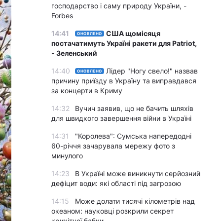
господарство і саму природу України, -
Forbes
14:41
США щомісяця
ОНОВЛЕНО
постачатимуть Україні ракети для Patriot,
- Зеленський
14:40
Лідер "Ногу свело!" назвав
ОНОВЛЕНО
причину приїзду в Україну та виправдався
за концерти в Криму
14:32
Вучич заявив, що не бачить шляхів
для швидкого завершення війни в Україні
14:31
"Королева": Сумська напередодні
60-річчя зачарувала мережу фото з
минулого
14:23
В Україні може виникнути серйозний
дефіцит води: які області під загрозою
14:15
Може долати тисячі кілометрів над
океаном: науковці розкрили секрет
крихітної бабки