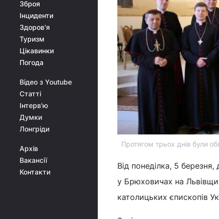
Зброя
Інциденти
Здоров'я
Туризм
Цікавинки
Погода
Відео з Youtube
Статті
Інтерв'ю
Думки
Лонгріди
Протягом трьох днів були об
Архів
Вакансії
Від понеділка, 5 березня,
Контакти
у Брюховичах на Львівщин
католицьких єпископів Ук