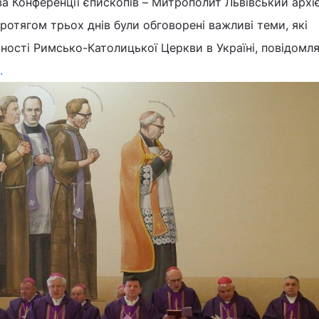
а Конференції єпископів – Митрополит Львівський архі
тягом трьох днів були обговорені важливі теми, які
ності Римсько-Католицької Церкви в Україні, повідомл
.