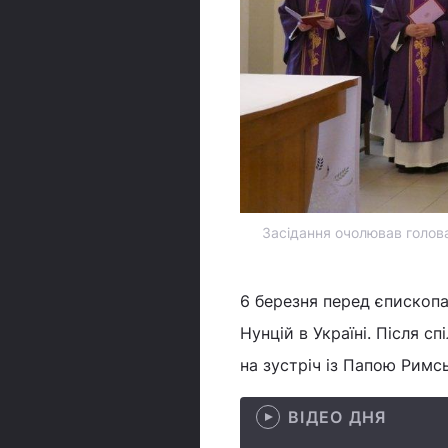
Засідання очолював голова
6 березня перед єпископ
Нунцій в Україні. Після 
на зустріч із Папою Рим
ВІДЕО ДНЯ