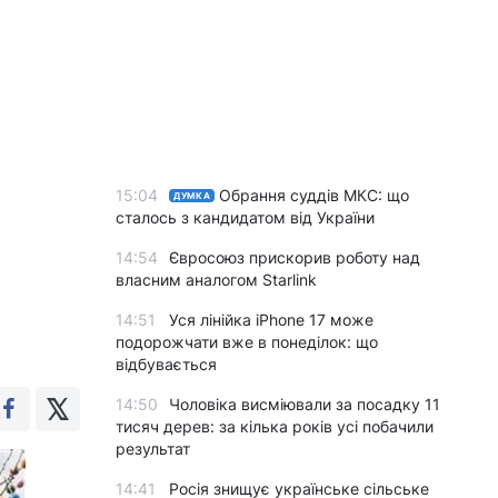
15:04
Обрання суддів МКС: що
ДУМКА
сталось з кандидатом від України
14:54
Євросоюз прискорив роботу над
власним аналогом Starlink
14:51
Уся лінійка iPhone 17 може
подорожчати вже в понеділок: що
відбувається
14:50
Чоловіка висміювали за посадку 11
тисяч дерев: за кілька років усі побачили
результат
14:41
Росія знищує українське сільське