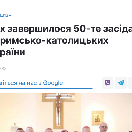
ицизм
х завершилося 50-те засід
 римсько-католицьких
раїни
788
іться на нас в Google