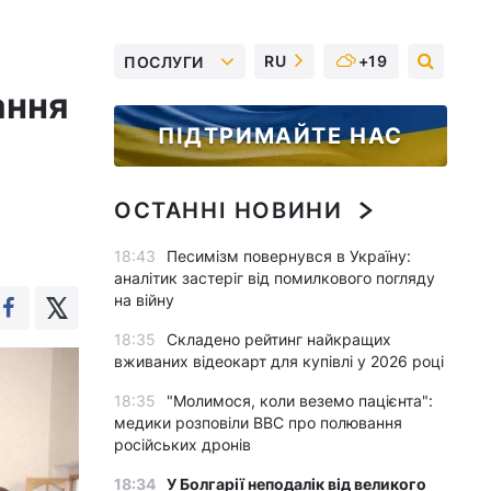
RU
+19
ПОСЛУГИ
ання
ПІДТРИМАЙТЕ НАС
ОСТАННІ НОВИНИ
18:43
Песимізм повернувся в Україну:
аналітик застеріг від помилкового погляду
на війну
18:35
Складено рейтинг найкращих
вживаних відеокарт для купівлі у 2026 році
18:35
"Молимося, коли веземо пацієнта":
медики розповіли BBC про полювання
російських дронів
18:34
У Болгарії неподалік від великого