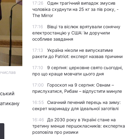
17:26
Один трагічний випадок змусив
чоловіка схуднути на 25 кг за пів року, -
The Mirror
17:16
Вівці та віслюк врятували сонячну
електростанцію у США: їм доручили
особливе завдання
17:13
Україна ніколи не випускатиме
ракети до Patriot: експерт назвав причини
17:10
9 серпня: церковне свято сьогодні,
ечислав
про що краще мовчати цього дня
17:00
Гороскоп на 9 серпня: Овнам –
прислухатися, Рибам – відпустити минуле
ьський
16:55
Смачний печений перець на зиму:
Ватикану
секрет маринаду для ідеальної заготівлі
16:46
До 2030 року в Україні стане на
третину менше першокласників: експертка
розповіла про ризики