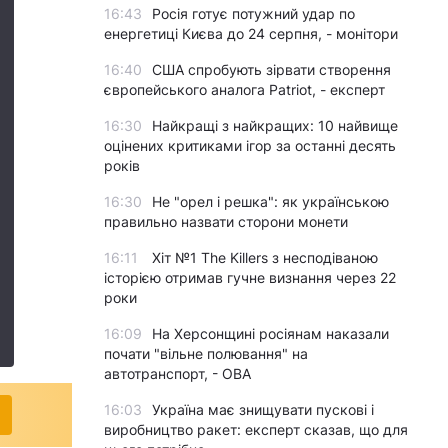
16:43
Росія готує потужний удар по
енергетиці Києва до 24 серпня, - монітори
16:40
США спробують зірвати створення
європейського аналога Patriot, - експерт
16:30
Найкращі з найкращих: 10 найвище
оцінених критиками ігор за останні десять
років
16:30
Не "орел і решка": як українською
правильно назвати сторони монети
16:11
Хіт №1 The Killers з несподіваною
історією отримав гучне визнання через 22
роки
16:09
На Херсонщині росіянам наказали
почати "вільне полювання" на
автотранспорт, - ОВА
16:03
Україна має знищувати пускові і
виробництво ракет: експерт сказав, що для