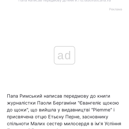
Папа написав передмову до книги / ru.radiovaticana.va
Реклама
ad
Папа Римський написав передмову до книги
журналістки Паоли Бергаміни "Євангеліє щокою
до щоки", що вийшла у видавництві "Piemme" і
присвячена отцю Етьєну Перне, засновнику
спільноти Малих сестер милосердя в ім'я Успіння