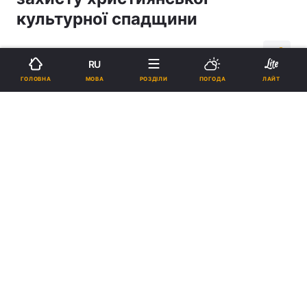
культурної спадщини
13:25, 07.03.18
1 хв.
237
RU
МОВА
ГОЛОВНА
РОЗДІЛИ
ПОГОДА
ЛАЙТ
Підпишіться на нас в Google
Єпископ Віктор (Коцаба) взяв участь у семінарі в Брюсселі /
facebook.com
Реклама