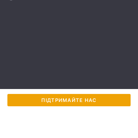
Лонгріди
Відео з Youtube
Статті
Інтерв'ю
Думки
Архів
Вакансії
Контакти
Послуги
ПІДТРИМАЙТЕ НАС