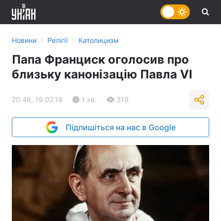
›
›
Новини
Релігії
Католицизм
Папа Франциск оголосив про
близьку канонізацію Павла VI
20:46, 19.02.18
1 хв.
319
Підпишіться на нас в Google