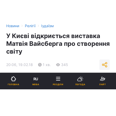
›
›
Новини
Релігії
Іудаїзм
У Києві відкриється виставка
Матвія Вайсберга про створення
світу
20:06, 19.02.18
1 хв.
345
Підпишіться на нас в Google
RU
МОВА
ГОЛОВНА
РОЗДІЛИ
ПОГОДА
ЛАЙТ