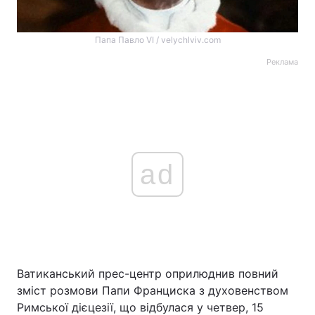
Папа Павло VI / velychlviv.com
Реклама
ad
Ватиканський прес-центр оприлюднив повний
зміст розмови Папи Франциска з духовенством
Римської дієцезії, що відбулася у четвер, 15