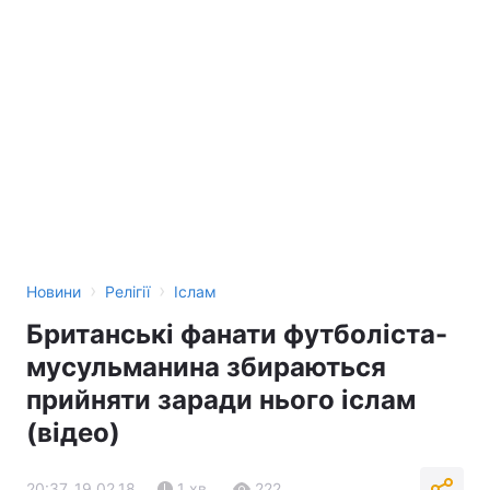
›
›
Новини
Релігії
Іслам
Британські фанати футболіста-
мусульманина збираються
прийняти заради нього іслам
(відео)
20:37, 19.02.18
1 хв.
222