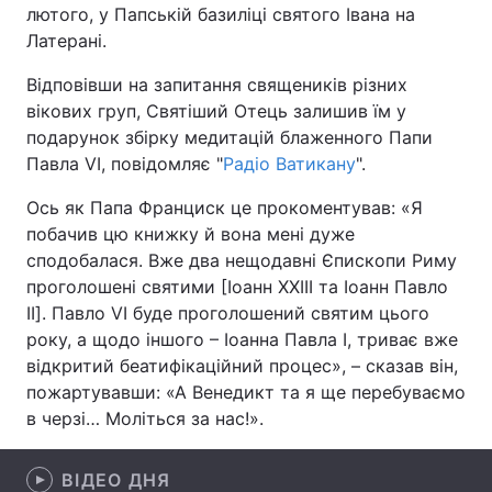
лютого, у Папській базиліці святого Івана на
Латерані.
Відповівши на запитання священиків різних
Головна
Війна
вікових груп, Святіший Отець залишив їм у
подарунок збірку медитацій блаженного Папи
Україна
Політика
Павла VI, повідомляє "
Радіо Ватикану
".
Економіка
Світ
Ось як Папа Франциск це прокоментував: «Я
побачив цю книжку й вона мені дуже
Спорт
Наука
сподобалася. Вже два нещодавні Єпископи Риму
проголошені святими [Іоанн XXIII та Іоанн Павло
Техно і зв'язок
Лайт
II]. Павло VI буде проголошений святим цього
Зброя
Інциденти
року, а щодо іншого – Іоанна Павла І, триває вже
відкритий беатифікаційний процес», – сказав він,
Здоров'я
Туризм
пожартувавши: «А Венедикт та я ще перебуваємо
в черзі… Моліться за нас!».
Цікавинки
Погода
ВІДЕО ДНЯ
Екологія
Регіони