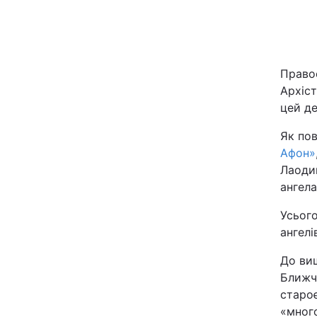
Київ
Дніпро
Правос
Архіст
Одеса
цей де
Як по
Спорт
Афон»
Лаодик
Техно і зв'язок
ангела
Усього
Зброя
ангелі
Здоров'я
До вищ
Ближче
староє
Цікавинки
«много