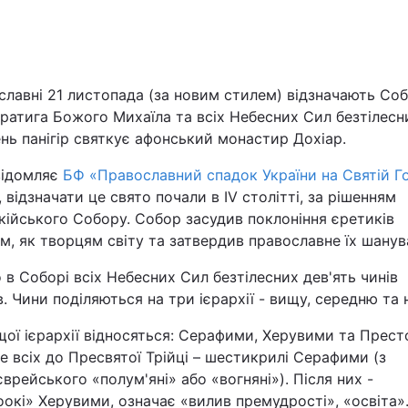
Львів
Харків
лавні 21 листопада (за новим стилем) відзначають Со
ратига Божого Михаїла та всіх Небесних Сил безтілесн
нь панігір святкує афонський монастир Дохіар.
відомляє
БФ «Православний спадок України на Святій Го
Наука
, відзначати це свято почали в IV столітті, за рішенням
ійського Собору. Собор засудив поклоніння єретиків
м, як творцям світу та затвердив православне їх шанув
Лайт
 в Соборі всіх Небесних Сил безтілесних дев'ять чинів
Інциденти
в. Чини поділяються на три ієрархії - вищу, середню та 
ої ієрархії відносяться: Серафими, Херувими та Прест
Туризм
 всіх до Пресвятої Трійці – шестикрилі Серафими (з
врейського «полум'яні» або «вогняні»). Після них -
Погода
окі» Херувими, означає «вилив премудрості», «освіта».