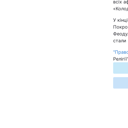
всіх а
«Колод
У кінц
Покров
Феодул
стали 
"Право
Релігії"