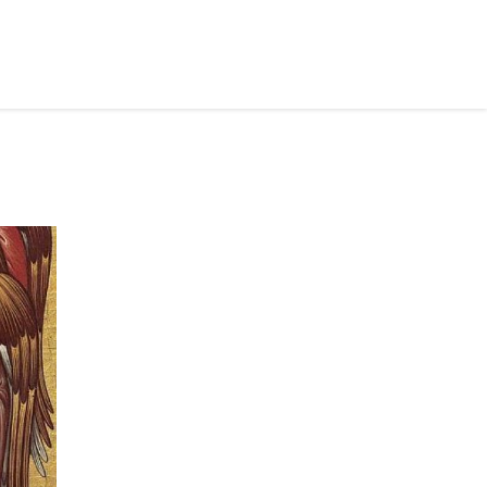
рус ›