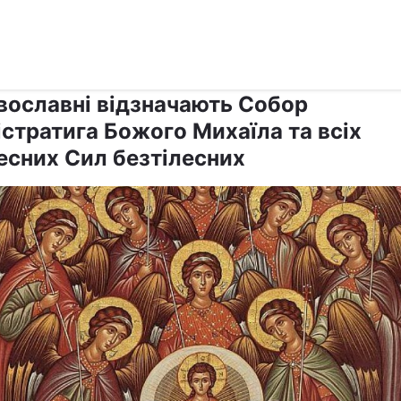
›
›
Релігії
Афон
вославні відзначають Собор
істратига Божого Михаїла та всіх
есних Сил безтілесних