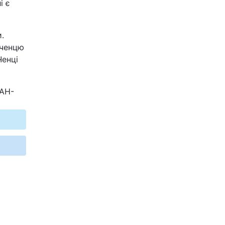
і є
и.
 ченцю
Ченці
ІАН-