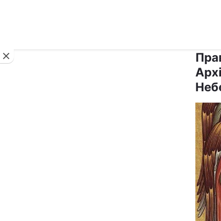
Новини
Пра
Арх
Неб