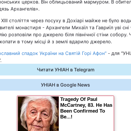
фонських церков. Він облицьований мармуром. В обител
язь Архангелів».
і XIII століття через посуху в Дохіарі майже не було вод
ителі монастиря - Архангели Михаїл та Гавриїл уві сні
ію розповіли про джерело біля північної стіни собору. 
копати в тому місці й з землі вдарило джерело.
славний спадок України на Святій Горі Афон"
- для "УН
.
Читати УНІАН в Telegram
УНІАН в Google News