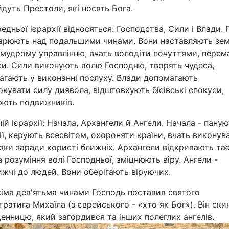
дуть Престоли, які носять Бога.
Статті
едньої ієрархії відносяться: Господства, Сили і Влади.
Думки
арюють над подальшими чинами. Вони наставляють зем
 мудрому управлінню, вчать володіти почуттями, перем
си. Сили виконують волю Господню, творять чудеса,
Вакансії
агають у виконанні послуху. Влади допомагають
кувати силу диявола, відштовхують бісівські спокуси,
юють подвижників.
ій ієрархії: Начала, Архангели й Ангели. Начала - паную
ії, керують всесвітом, охороняти країни, вчать виконув
зки заради користі ближніх. Архангели відкривають та
а розуміння волі Господньої, зміцнюють віру. Ангели -
Фотобанк
жчі до людей. Вони оберігають віруючих.
Пресцентр
сіма дев'ятьма чинами Господь поставив святого
ратига Михаїла (з єврейського - «хто як Бог»). Він скин
енницю, який загордився та інших полеглих ангелів.