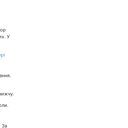
бор
их. У
рі
ання.
нижчу.
оли.
 За