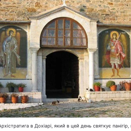
рхістратига в Дохіарі, який в цей день святкує панігір,