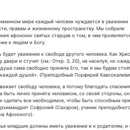
Львів
ременном мире каждый человек нуждается в уважении 
Харків
сти, правам и жизненному пространству. Мы собрали
ения афонских святых старцев о том, в чем проявляетс
ние к людям и Богу.
ь будет уважение к свободе другого человека. Как Хри
у двери и стучит (см.: Откр. 3, 20), не насилуя, но ожид
Наука
 душа сама свободно приняла Его, так и мы будем стоя
 каждой душой». (Преподобный Порфирий Кавсокаливит
Лайт
важает свободу человека, а потому благодать спасени
Інциденти
а быть лично принята человеком, со своей стороны, он
н сделать все необходимое, чтобы быть способным пр
Туризм
(Архимандрит Софроний (Сахаров), ученик преподобног
на Афонского).
Погода
мье младшие должны иметь уважение и к родителям, и 