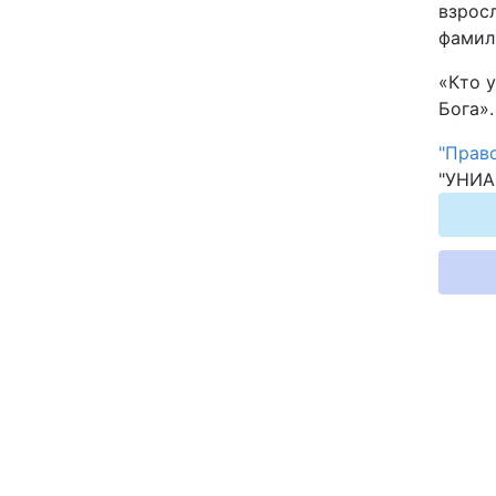
взрос
фамил
«Кто 
Бога».
"Прав
"УНИА