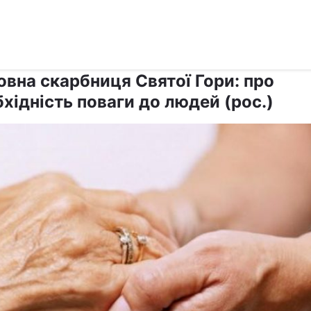
›
›
Релігії
Афон
овна скарбниця Святої Гори: про
хідність поваги до людей (рос.)