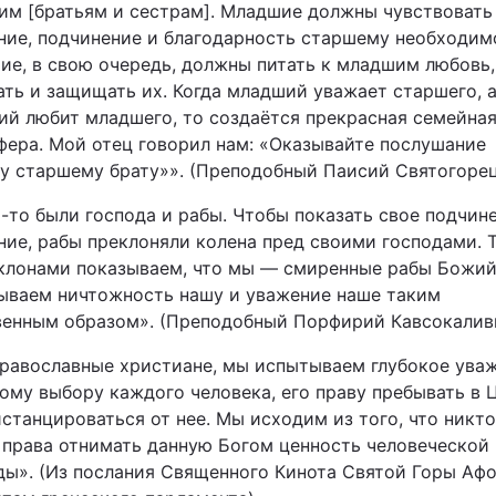
им [братьям и сестрам]. Младшие должны чувствовать
Статті
ние, подчинение и благодарность старшему необходим
ие, в свою очередь, должны питать к младшим любовь,
Думки
ать и защищать их. Когда младший уважает старшего, 
ий любит младшего, то создаётся прекрасная семейна
Вакансії
фера. Мой отец говорил нам: «Оказывайте послушание
у старшему брату»». (Преподобный Паисий Святогорец
-то были господа и рабы. Чтобы показать свое подчин
ние, рабы преклоняли колена пред своими господами. Т
клонами показываем, что мы — смиренные рабы Божий
ываем ничтожность нашу и уважение наше таким
венным образом». (Преподобный Порфирий Кавсокаливи
Фотобанк
православные христиане, мы испытываем глубокое ува
ному выбору каждого человека, его праву пребывать в 
Пресцентр
станцироваться от нее. Мы исходим из того, что никто
 права отнимать данную Богом ценность человеческой
ды». (Из послания Священного Кинота Святой Горы Аф