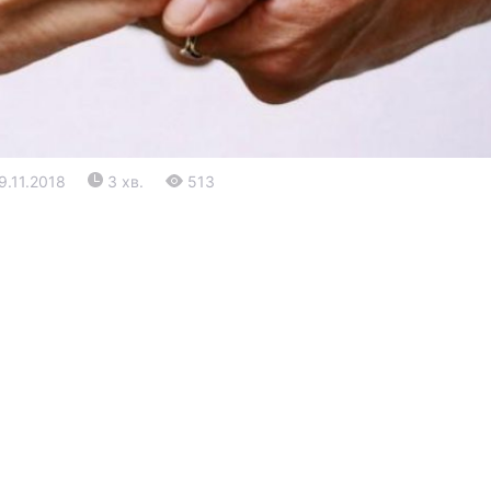
19.11.2018
3 хв.
513
Війна
Політика
Світ