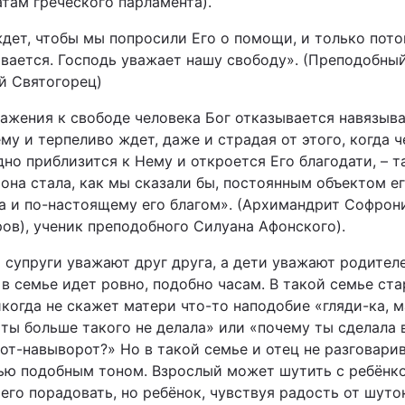
там греческого парламента).
ждет, чтобы мы попросили Его о помощи, и только пот
вается. Господь уважает нашу свободу». (Преподобны
й Святогорец)
важения к свободе человека Бог отказывается навязыв
му и терпеливо ждет, даже и страдая от этого, когда 
но приблизится к Нему и откроется Его благодати, – т
она стала, как мы сказали бы, постоянным объектом е
а и по-настоящему его благом». (Архимандрит Софрон
ров), ученик преподобного Силуана Афонского).
 супруги уважают друг друга, а дети уважают родителе
 в семье идет ровно, подобно часам. В такой семье ст
когда не скажет матери что-то наподобие «гляди-ка, м
 ты больше такого не делала» или «почему ты сделала 
от-навыворот?» Но в такой семье и отец не разговарив
ью подобным тоном. Взрослый может шутить с ребёнк
его порадовать, но ребёнок, чувствуя радость от шуто