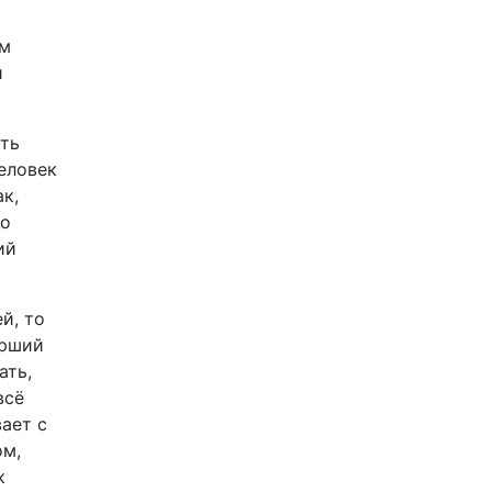
ом
й
ать
человек
ак,
го
ий
й, то
арший
ать,
всё
ает с
ом,
к