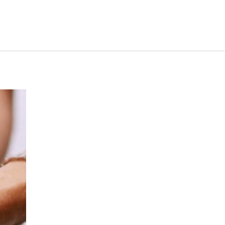
рус ›