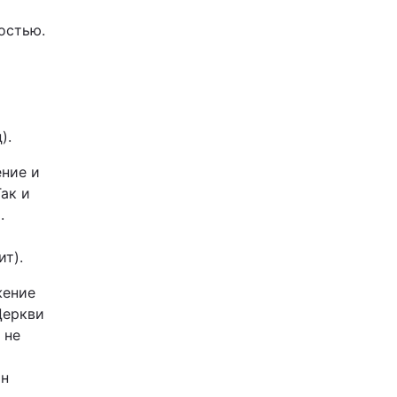
остью.
а
я
).
ение и
ак и
.
т).
жение
Церкви
 не
он