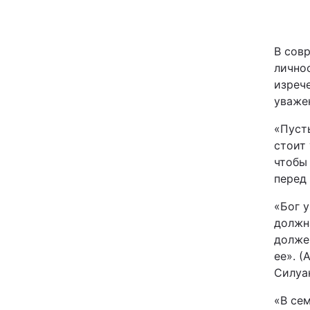
Київ
В сов
Дніпро
лично
изреч
Одеса
уваже
«Пуст
стоит 
Спорт
чтобы
перед
Техно і зв'язок
«Бог у
Зброя
должн
долже
Здоров'я
ее». 
Силуа
Цікавинки
«В се