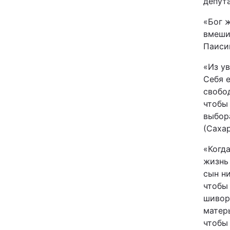
депута
«Бог 
вмеши
Паиси
«Из у
Себя е
свобод
чтобы 
выбор
(Саха
«Когда
жизнь
сын ни
чтобы
шивор
матер
чтобы 