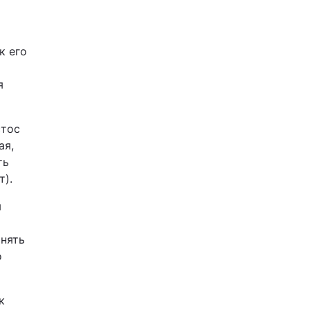
к его
я
стос
ая,
ть
).
я
инять
о
к