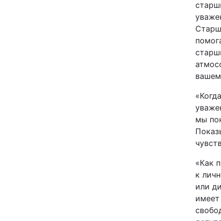
старш
Відео з Youtube
уваже
Старш
Інтерв'ю
помог
старш
Архів
атмос
вашем
Контакти
«Когда
уваже
мы по
ПОСЛУГИ
Показ
чувст
Реклама на сайті
«Как 
к лич
Моніторинг
или ди
имеет
свобо