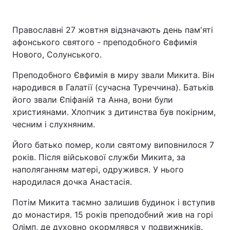
Київ
Львів
Православні 27 жовтня відзначають день пам'яті
афонського святого - преподобного Євфимія
Дніпро
Харків
Нового, Солунського.
Одеса
Преподобного Євфимія в миру звали Микита. Він
народився в Галатії (сучасна Туреччина). Батьків
його звали Єпіфаній та Анна, вони були
Спорт
Наука
християнами. Хлопчик з дитинства був покірним,
чесним і слухняним.
Техно і зв'язок
Лайт
Його батько помер, коли святому виповнилося 7
років. Після військової служби Микита, за
Зброя
Інциденти
наполяганням матері, одружився. У нього
народилася дочка Анастасія.
Здоров'я
Туризм
Потім Микита таємно залишив будинок і вступив
до монастиря. 15 років преподобний жив на горі
Цікавинки
Погода
Олімп, де духовно окормлявся у подвижників.