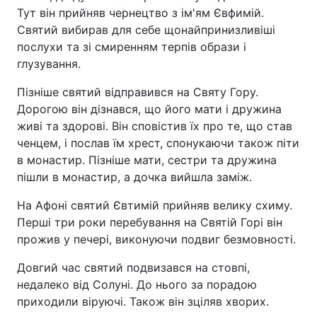
Тут він прийняв чернецтво з ім'ям Євфимій.
Відео з Youtube
Статті
Святий вибирав для себе щонайпринизливіші
послухи та зі смиренням терпів образи і
Інтерв'ю
Думки
глузування.
Архів
Вакансії
Пізніше святий відправився на Святу Гору.
Дорогою він дізнався, що його мати і дружина
живі та здорові. Він сповістив їх про те, що став
Контакти
ченцем, і послав їм хрест, спонукаючи також піти
в монастир. Пізніше мати, сестри та дружина
пішли в монастир, а дочка вийшла заміж.
ПОСЛУГИ
На Афоні святий Євтимій прийняв велику схиму.
Реклама на сайті
Фотобанк
Перші три роки перебування на Святій Горі він
прожив у печері, виконуючи подвиг безмовності.
Моніторинг
Пресцентр
Довгий час святий подвизався на стовпі,
недалеко від Солуні. До нього за порадою
приходили віруючі. Також він зціляв хворих.