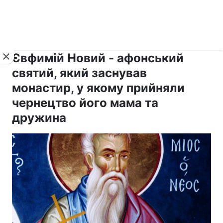
›
›
рус ›
Новини
Релігії
Афон
Євфимій Новий - афонський
святий, який заснував
монастир, у якому прийняли
чернецтво його мама та
дружина