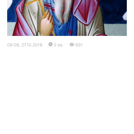
08:08, 27.10.2018
2 хв.
691
Головна
Війна
Україна
Політика
Економіка
Світ
Екологія
РЕГІОНИ