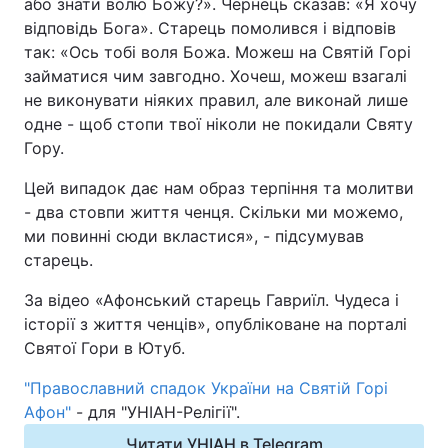
або знати волю Божу?». Чернець сказав: «Я хочу
відповідь Бога». Старець помолився і відповів
так: «Ось тобі воля Божа. Можеш на Святій Горі
займатися чим завгодно. Хочеш, можеш взагалі
не виконувати ніяких правил, але виконай лише
одне - щоб стопи твої ніколи не покидали Святу
Гору.
Цей випадок дає нам образ терпіння та молитви
- два стовпи життя ченця. Скільки ми можемо,
ми повинні сюди вкластися», - підсумував
старець.
За відео «Афонський старець Гавриїл. Чудеса і
історії з життя ченців», опубліковане на порталі
Святої Гори в Ютуб.
"Православний спадок України на Святій Горі
Афон"
- для "УНІАН-Релігії".
Читати УНІАН в Telegram