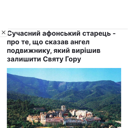
›
›
рус ›
Новини
Релігії
Афон
Сучасний афонський старець -
про те, що сказав ангел
подвижнику, який вирішив
залишити Святу Гору