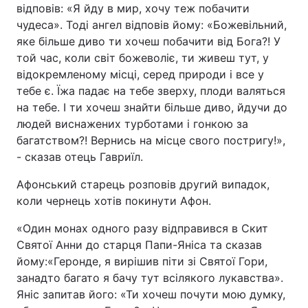
відповів: «Я йду в мир, хочу теж побачити
Відео з Youtube
Статті
чудеса». Тоді ангел відповів йому: «Божевільний,
яке більше диво ти хочеш побачити від Бога?! У
Інтерв'ю
Думки
той час, коли світ божеволіє, ти живеш тут, у
відокремленому місці, серед природи і все у
Архів
Вакансії
тебе є. Їжа падає на тебе зверху, плоди валяться
на тебе. І ти хочеш знайти більше диво, йдучи до
людей виснажених турботами і гонкою за
Контакти
багатством?! Вернись на місце свого постригу!»,
- сказав отець Гавриїл.
ПОСЛУГИ
Афонський старець розповів другий випадок,
коли чернець хотів покинути Афон.
Реклама на сайті
Фотобанк
«Один монах одного разу відправився в Скит
Святої Анни до старця Папи-Яніса та сказав
Моніторинг
Пресцентр
йому:«Геронде, я вирішив піти зі Святої Гори,
занадто багато я бачу тут всілякого лукавства».
Яніс запитав його: «Ти хочеш почути мою думку,