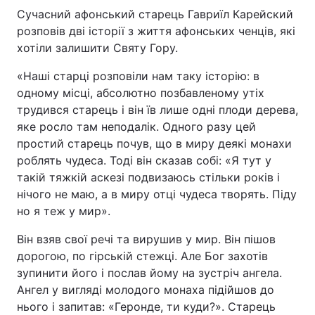
Сучасний афонський старець Гавриїл Карейский
розповів дві історії з життя афонських ченців, які
Київ
Львів
хотіли залишити Святу Гору.
Дніпро
Харків
«Наші старці розповіли нам таку історію: в
одному місці, абсолютно позбавленому утіх
Одеса
трудився старець і він їв лише одні плоди дерева,
яке росло там неподалік. Одного разу цей
простий старець почув, що в миру деякі монахи
Спорт
Наука
роблять чудеса. Тоді він сказав собі: «Я тут у
такій тяжкій аскезі подвизаюсь стільки років і
Техно і зв'язок
Лайт
нічого не маю, а в миру отці чудеса творять. Піду
но я теж у мир».
Зброя
Інциденти
Він взяв свої речі та вирушив у мир. Він пішов
дорогою, по гірській стежці. Але Бог захотів
Здоров'я
Туризм
зупинити його і послав йому на зустріч ангела.
Ангел у вигляді молодого монаха підійшов до
Цікавинки
Погода
нього і запитав: «Геронде, ти куди?». Старець