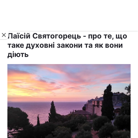
›
›
рус ›
Новини
Релігії
Афон
Паїсій Святогорець - про те, що
таке духовні закони та як вони
діють