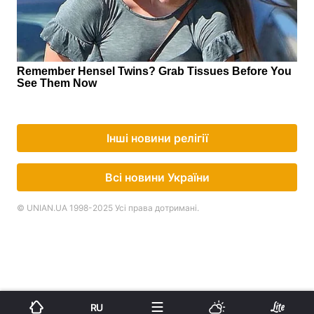
Інші новини релігії
Всі новини України
© UNIAN.UA 1998-2025 Усі права дотримані.
RU