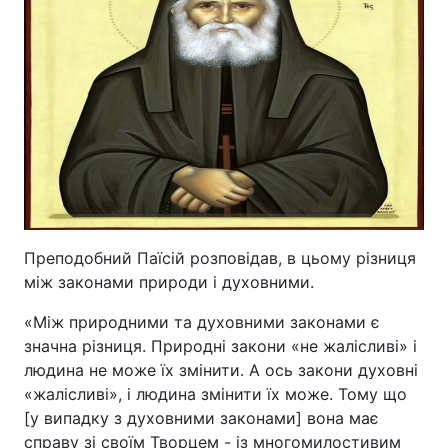
Відео з Youtube
Статті
Інтерв'ю
Думки
Архів
Вакансії
Контакти
ПОСЛУГИ
Преподобний Паїсій розповідав, в цьому різниця
між законами природи і духовними.
Реклама на сайті
Фотобанк
«Між природними та духовними законами є
значна різниця. Природні закони «не жалісливі» і
Моніторинг
Пресцентр
людина не може їх змінити. А ось закони духовні
«жалісливі», і людина змінити їх може. Тому що
[у випадку з духовними законами] вона має
справу зі своїм Творцем - із многомилостивим