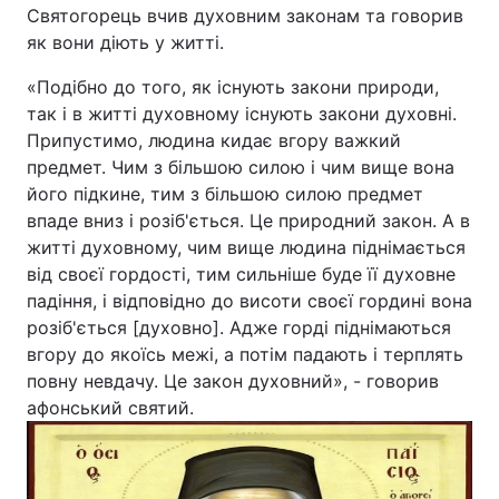
Святогорець вчив духовним законам та говорив
як вони діють у житті.
Київ
Львів
«Подібно до того, як існують закони природи,
Дніпро
Харків
так і в житті духовному існують закони духовні.
Припустимо, людина кидає вгору важкий
Одеса
предмет. Чим з більшою силою і чим вище вона
його підкине, тим з більшою силою предмет
впаде вниз і розіб'ється. Це природний закон. А в
Спорт
Наука
житті духовному, чим вище людина піднімається
від своєї гордості, тим сильніше буде її духовне
Техно і зв'язок
Лайт
падіння, і відповідно до висоти своєї гордині вона
розіб'ється [духовно]. Адже горді піднімаються
Зброя
Інциденти
вгору до якоїсь межі, а потім падають і терплять
повну невдачу. Це закон духовний», - говорив
афонський святий.
Здоров'я
Туризм
Цікавинки
Погода