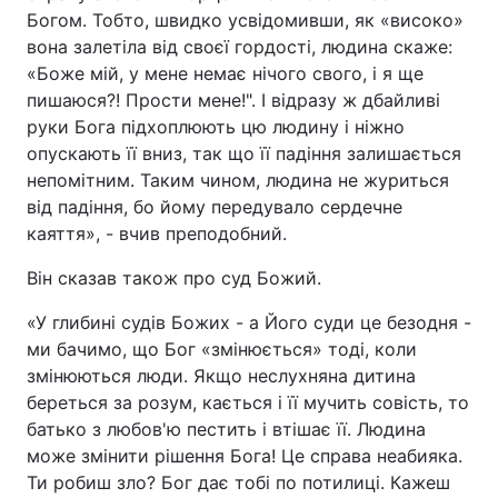
Богом. Тобто, швидко усвідомивши, як «високо»
вона залетіла від своєї гордості, людина скаже:
«Боже мій, у мене немає нічого свого, і я ще
пишаюся?! Прости мене!". І відразу ж дбайливі
руки Бога підхоплюють цю людину і ніжно
опускають її вниз, так що її падіння залишається
непомітним. Таким чином, людина не журиться
від падіння, бо йому передувало сердечне
каяття», - вчив преподобний.
Він сказав також про суд Божий.
«У глибині судів Божих - а Його суди це безодня -
ми бачимо, що Бог «змінюється» тоді, коли
змінюються люди. Якщо неслухняна дитина
береться за розум, кається і її мучить совість, то
батько з любов'ю пестить і втішає її. Людина
може змінити рішення Бога! Це справа неабияка.
Ти робиш зло? Бог дає тобі по потилиці. Кажеш