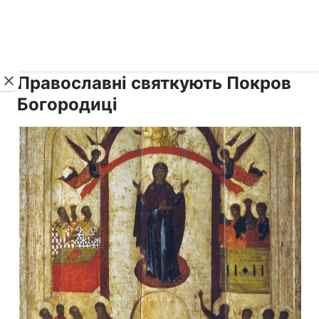
›
›
рус ›
Новини
Релігії
Афон
Православні святкують Покров
Богородиці