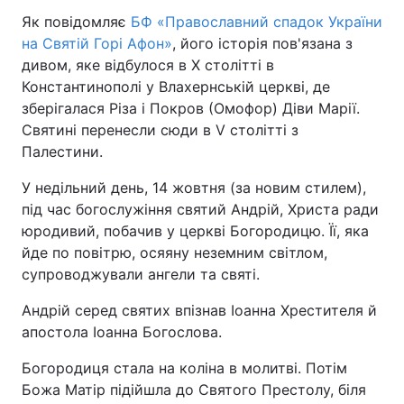
Як повідомляє
БФ «Православний спадок України
на Святій Горі Афон»
, його історія пов'язана з
Київ
Львів
дивом, яке відбулося в Х столітті в
Дніпро
Харків
Константинополі у Влахернській церкві, де
зберігалася Різа і Покров (Омофор) Діви Марії.
Одеса
Святині перенесли сюди в V столітті з
Палестини.
У недільний день, 14 жовтня (за новим стилем),
Спорт
Наука
під час богослужіння святий Андрій, Христа ради
юродивий, побачив у церкві Богородицю. Її, яка
Техно і зв'язок
Лайт
йде по повітрю, осяяну неземним світлом,
супроводжували ангели та святі.
Зброя
Інциденти
Андрій серед святих впізнав Іоанна Хрестителя й
апостола Іоанна Богослова.
Здоров'я
Туризм
Богородиця стала на коліна в молитві. Потім
Цікавинки
Погода
Божа Матір підійшла до Святого Престолу, біля