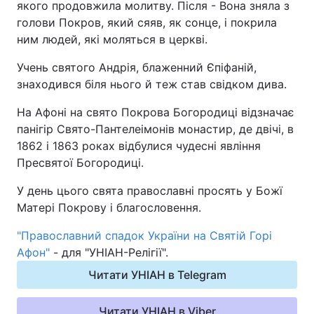
якого продовжила молитву. Після - Вона зняла з
Відео з Youtube
Статті
голови Покров, який сяяв, як сонце, і покрила
ним людей, які моляться в церкві.
Інтерв'ю
Думки
Учень святого Андрія, блаженний Єпіфаній,
знаходився біля нього й теж став свідком дива.
Архів
Вакансії
На Афоні на свято Покрова Богородиці відзначає
Контакти
панігір Свято-Пантелеімонів монастир, де двічі, в
1862 і 1863 роках відбулися чудесні явління
Пресвятої Богородиці.
ПОСЛУГИ
У день цього свята православні просять у Божї
Матері Покрову і благословення.
Реклама на сайті
Фотобанк
"Православний спадок України на Святій Горі
Моніторинг
Пресцентр
Афон"
- для "УНІАН-Релігії".
Читати УНІАН в Telegram
Читати УНІАН в Viber