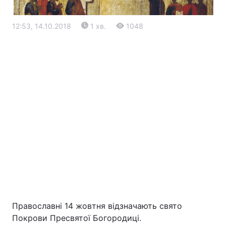
12:53, 14.10.2018
1 хв.
1048
Головна
Війна
Україна
Політика
Економіка
Світ
Екологія
Православні 14 жовтня відзначають свято
Покрови Пресвятої Богородиці.
РЕГІОНИ