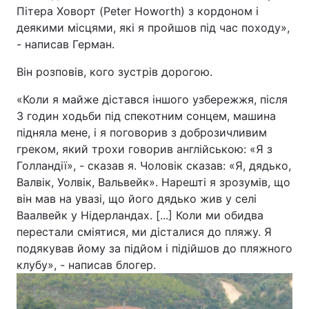
Пітера Ховорт (Peter Howorth) з кордоном і
деякими місцями, які я пройшов під час походу»,
- написав Герман.
Він розповів, кого зустрів дорогою.
«Коли я майже дістався іншого узбережжя, після
3 годин ходьби під спекотним сонцем, машина
підняла мене, і я поговорив з доброзичливим
греком, який трохи говорив англійською: «Я з
Голландії», - сказав я. Чоловік сказав: «Я, дядько,
Валвік, Уолвік, Вальвейк».
Нарешті я зрозумів, що
він мав на увазі, що його дядько жив у селі
Ваалвейк у Нідерландах. [...] Коли ми обидва
перестали сміятися, ми дісталися до пляжу. Я
подякував йому за підйом і підійшов до пляжного
клубу», - написав блогер.