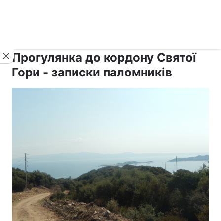
›
›
рус ›
Новини
Релігії
Афон
Прогулянка до кордону Святої
Гори - записки паломників