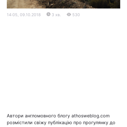
14:05, 09.10.2018
3 хв.
530
Головна
Війна
Україна
Політика
Економіка
Світ
Екологія
Автори англомовного блогу athosweblog.com
розмістили свіжу публікацію про прогулянку до
РЕГІОНИ