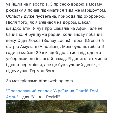
увійшли на півострів. З прісною водою в моєму
рюкзаку я почав підніматися тим же маршрутом.
Область дуже пустельна, природа під охороною.
Після того, як я з'явився на дорозі, шакал
швидко втік. Я чув про шакалів на Афоні, але не
бачив їх. Я був дуже радий, коли знову побачив
вежу Сідні Лохса (Sidney Lochs) і дрен (Drenia) й
острів Амуліані (Amouliani). Мені було потрібно 6
годин і майже 20 км, щоб дістатися від одного
узбережжя до іншого й назад. Я досить втомився
і дещо перегрівся, але це був чудовий день», -
підсумував Герман Вугд.
За матеріалами athosweblog.com.
"Православний спадок України на Святій Горі
Афон"
- для "УНІАН-Релігії".