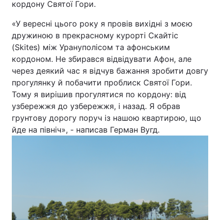
кордону Святої Гори.
«У вересні цього року я провів вихідні з моєю
Київ
Львів
дружиною в прекрасному курорті Скайтіс
Дніпро
Харків
(Skites) між Урануполісом та афонським
кордоном. Не збирався відвідувати Афон, але
Одеса
через деякий час я відчув бажання зробити довгу
прогулянку й побачити проблиск Святої Гори.
Тому я вирішив прогулятися по кордону: від
Спорт
Наука
узбережжя до узбережжя, і назад. Я обрав
грунтову дорогу поруч із нашою квартирою, що
йде на північ», - написав Герман Вугд.
Техно і зв'язок
Лайт
Зброя
Інциденти
Здоров'я
Туризм
Цікавинки
Погода