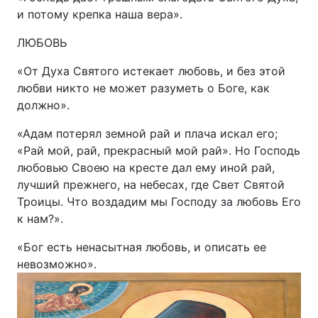
и потому крепка наша вера».
Відео з Youtube
Статті
ЛЮБОВЬ
Інтерв'ю
Думки
«От Духа Святого истекает любовь, и без этой
любви никто не может разуметь о Боге, как
Архів
Вакансії
должно».
Контакти
«Адам потерял земной рай и плача искал его;
«Рай мой, рай, прекрасный мой рай». Но Господь
любовью Своею на кресте дал ему иной рай,
ПОСЛУГИ
лучший прежнего, на небесах, где Свет Святой
Троицы. Что воздадим мы Господу за любовь Его
к нам?».
Реклама на сайті
Фотобанк
«Бог есть ненасытная любовь, и описать ее
Моніторинг
Пресцентр
невозможно».