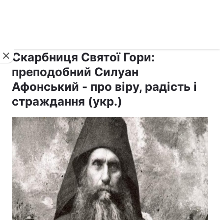
›
›
рус ›
Новини
Релігії
Афон
Скарбниця Святої Гори:
преподобний Силуан
Афонський - про віру, радість і
страждання (укр.)