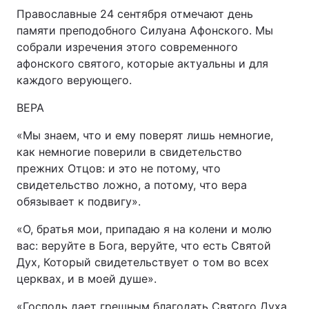
Православные 24 сентября отмечают день
памяти преподобного Силуана Афонского. Мы
Київ
Львів
собрали изречения этого современного
афонского святого, которые актуальны и для
Дніпро
Харків
каждого верующего.
Одеса
ВЕРА
«Мы знаем, что и ему поверят лишь немногие,
Спорт
Наука
как немногие поверили в свидетельство
прежних Отцов: и это не потому, что
Техно і зв'язок
Лайт
свидетельство ложно, а потому, что вера
обязывает к подвигу».
Зброя
Інциденти
«О, братья мои, припадаю я на колени и молю
вас: веруйте в Бога, веруйте, что есть Святой
Здоров'я
Туризм
Дух, Который свидетельствует о том во всех
церквах, и в моей душе».
Цікавинки
Погода
«Господь дает грешным благодать Святого Духа,