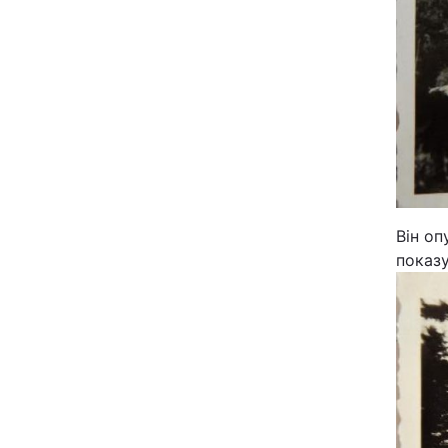
Він оп
показу