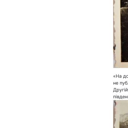
«На до
не пуб
Другій
півден