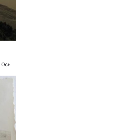
о
 Ось