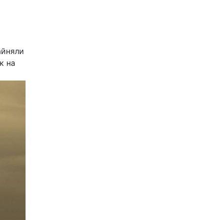
айняли
к на