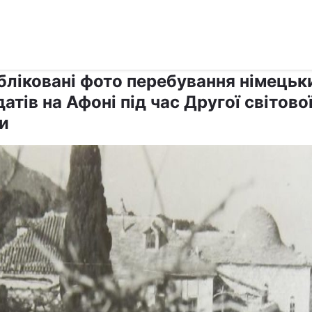
›
›
Релігії
Афон
бліковані фото перебування німецьк
атів на Афоні під час Другої світово
и