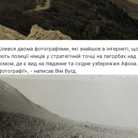
Статті
Думки
Вакансії
ілився двома фотографіями, які знайшов в інтернеті, щ
ють позиції німців у стратегічній точці на пагорбах над
мом, де є вид на південне та східне узбережжя Афона.
 фотографії», - написав Вім Вугд.
Фотобанк
Пресцентр