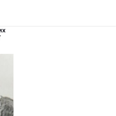
рус ›
их
ї