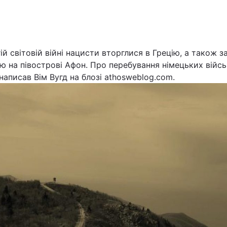
Львів
Харків
ій світовій війні нацисти вторглися в Грецію, а також з
ю на півострові Афон. Про перебування німецьких війсь
написав Вім Вугд на блозі athosweblog.com.
Наука
Лайт
Інциденти
Туризм
Погода