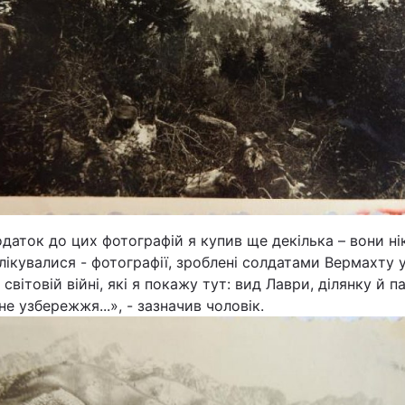
даток до цих фотографій я купив ще декілька – вони ні
лікувалися - фотографії, зроблені солдатами Вермахту 
 світовій війні, які я покажу тут: вид Лаври, ділянку й п
не узбережжя...», - зазначив чоловік.