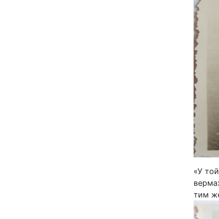
«У той
вермах
тим же