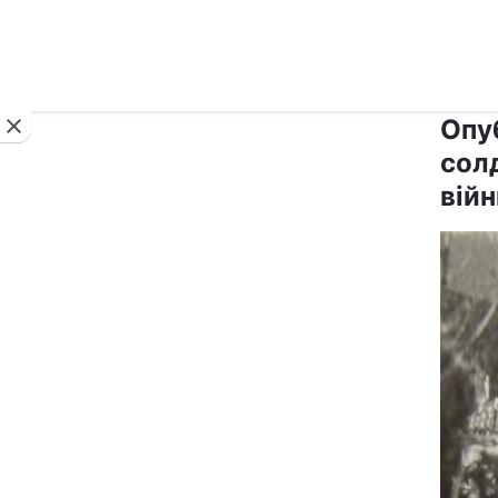
Новини
Опу
солд
війн