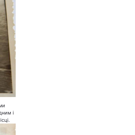
ами
дним і
ісці.