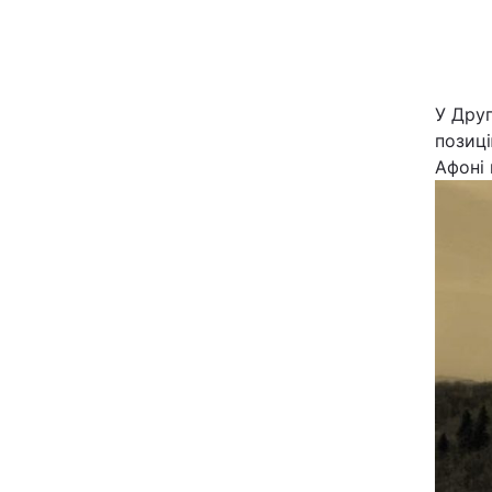
Київ
Дніпро
У Друг
позиці
Одеса
Афоні 
Спорт
Техно і зв'язок
Зброя
Здоров'я
Цікавинки