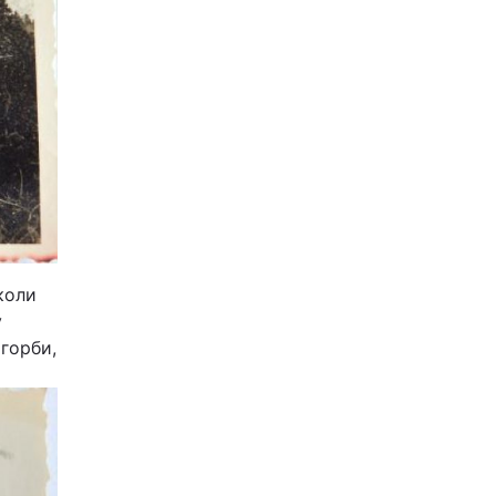
коли
у
агорби,