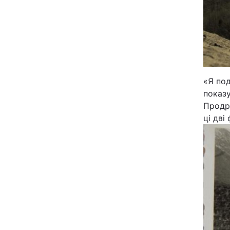
Відео з Youtube
Інтерв'ю
Архів
«Я под
Контакти
показу
Продро
ці дві
ПОСЛУГИ
Реклама на сайті
Моніторинг