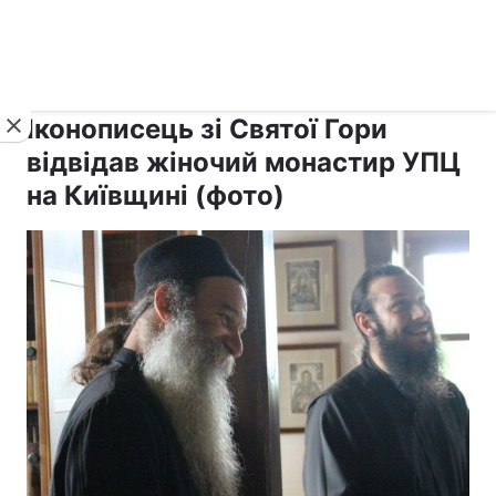
›
›
рус ›
Новини
Релігії
Афон
Іконописець зі Святої Гори
відвідав жіночий монастир УПЦ
на Київщині (фото)