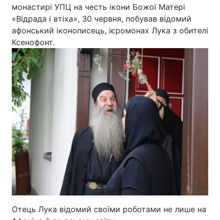
монастирі УПЦ на честь ікони Божої Матері
«Відрада і втіха», 30 червня, побував відомий
Київ
Львів
афонський іконописець, ієромонах Лука з обителі
Ксенофонт.
Дніпро
Харків
Одеса
Спорт
Наука
Техно і зв'язок
Лайт
Зброя
Інциденти
Здоров'я
Туризм
Цікавинки
Погода
Отець Лука відомий своїми роботами не лише на