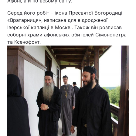
Афоні, а й по всьому світу.
Відео з Youtube
Статті
Серед його робіт - ікона Пресвятої Богородиці
«Вратарниця», написана для відродженої
Інтерв'ю
Думки
Іверської каплиці в Москві. Також він розписав
соборні храми афонських обителей Сімонопетра
Архів
Вакансії
та Ксенофонт.
Контакти
ПОСЛУГИ
Реклама на сайті
Фотобанк
Моніторинг
Пресцентр